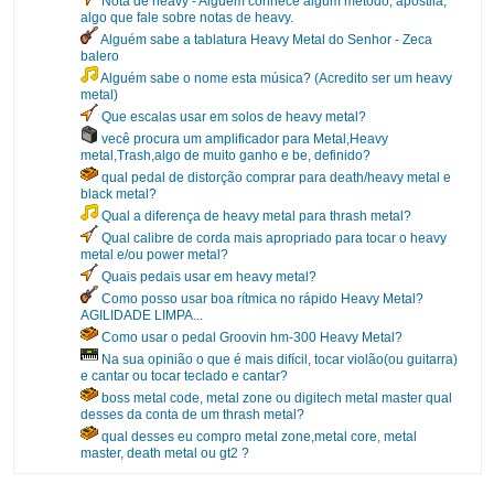
Nota de heavy - Alguém conhece algum metodo, apostila,
algo que fale sobre notas de heavy.
Alguém sabe a tablatura Heavy Metal do Senhor - Zeca
balero
Alguém sabe o nome esta música? (Acredito ser um heavy
metal)
Que escalas usar em solos de heavy metal?
vecê procura um amplificador para Metal,Heavy
metal,Trash,algo de muito ganho e be, definido?
qual pedal de distorção comprar para death/heavy metal e
black metal?
Qual a diferença de heavy metal para thrash metal?
Qual calibre de corda mais apropriado para tocar o heavy
metal e/ou power metal?
Quais pedais usar em heavy metal?
Como posso usar boa rítmica no rápido Heavy Metal?
AGILIDADE LIMPA...
Como usar o pedal Groovin hm-300 Heavy Metal?
Na sua opinião o que é mais difícil, tocar violão(ou guitarra)
e cantar ou tocar teclado e cantar?
boss metal code, metal zone ou digitech metal master qual
desses da conta de um thrash metal?
qual desses eu compro metal zone,metal core, metal
master, death metal ou gt2 ?