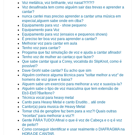
Voz metálica, voz brilhante, voz nasal?!?!?!?
Voz desafinada tem como alguém sair das trevas e aprender a
cantar?
nunca cantei mas preciso aprender a cantar uma música em
especial,alguem sabe onde em ctba?
Equipamento para voz - show pequeno
Equipamento para Voz
Equipamento para voz (ensaios e pequenos shows)
É preciso ter boa voz para aprender a cantar?
Melhorar voz para cantar em aula
Tenho voz para cantar?
Progama que faz simulação de voz e ajuda a cantar afinado!
Tenho voz de mulher ao cantar,o que fazer?
Que sabe cantar igual a Corey, vocalista do SlipKnot, como é
possível?
Dave Grohl sabe cantar? Eu acho que sim
Alguém conhece alguma técnica para "soltar melhor a voz" de
homens de voz grave e baixa?
Alguem sabe um exercicio para melhorar a voz e suaviza-la?
Alguém sabe o tipo de voz masculina que tem extensão de
Eb3-Eb5?Barítono?
Técnica vocal para heavy metal
Canto para Heavy Metal e canto Erudito... até onde
Cantor(a) para musica de Heavy Metal
Tomar chá de gengibre faz bem para a voz?! Quais outras
"receitas" para melhorar a voz?!
Gente PÁRA TUDO! Afinal o que é voz de Cabeça e o q é voz
de peito!?
Como conseguir identificar e usar realmente o DIAFRAGMA na
HORA DE CANTAR.