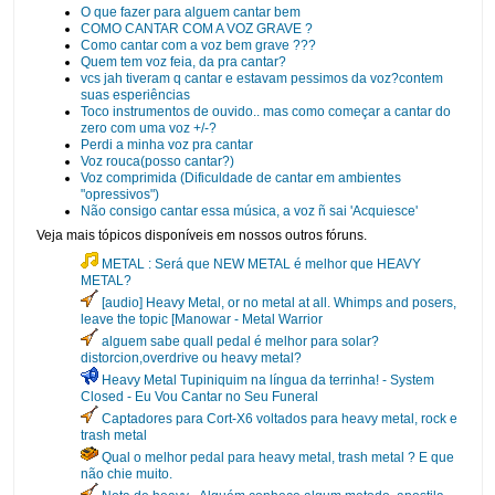
O que fazer para alguem cantar bem
COMO CANTAR COM A VOZ GRAVE ?
Como cantar com a voz bem grave ???
Quem tem voz feia, da pra cantar?
vcs jah tiveram q cantar e estavam pessimos da voz?contem
suas esperiências
Toco instrumentos de ouvido.. mas como começar a cantar do
zero com uma voz +/-?
Perdi a minha voz pra cantar
Voz rouca(posso cantar?)
Voz comprimida (Dificuldade de cantar em ambientes
"opressivos")
Não consigo cantar essa música, a voz ñ sai 'Acquiesce'
Veja mais tópicos disponíveis em nossos outros fóruns.
METAL : Será que NEW METAL é melhor que HEAVY
METAL?
[audio] Heavy Metal, or no metal at all. Whimps and posers,
leave the topic [Manowar - Metal Warrior
alguem sabe quall pedal é melhor para solar?
distorcion,overdrive ou heavy metal?
Heavy Metal Tupiniquim na língua da terrinha! - System
Closed - Eu Vou Cantar no Seu Funeral
Captadores para Cort-X6 voltados para heavy metal, rock e
trash metal
Qual o melhor pedal para heavy metal, trash metal ? E que
não chie muito.