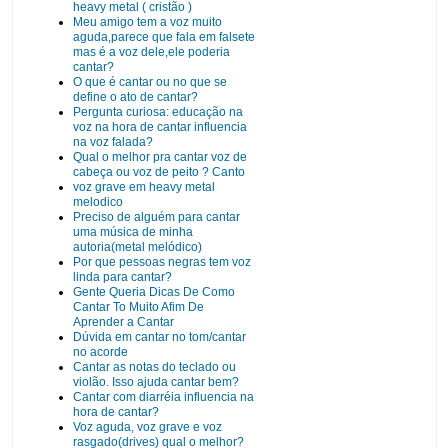
heavy metal ( cristão )
Meu amigo tem a voz muito
aguda,parece que fala em falsete
mas é a voz dele,ele poderia
cantar?
O que é cantar ou no que se
define o ato de cantar?
Pergunta curiosa: educação na
voz na hora de cantar influencia
na voz falada?
Qual o melhor pra cantar voz de
cabeça ou voz de peito ? Canto
voz grave em heavy metal
melodico
Preciso de alguém para cantar
uma música de minha
autoria(metal melódico)
Por que pessoas negras tem voz
linda para cantar?
Gente Queria Dicas De Como
Cantar To Muito Afim De
Aprender a Cantar
Dúvida em cantar no tom/cantar
no acorde
Cantar as notas do teclado ou
violão. Isso ajuda cantar bem?
Cantar com diarréia influencia na
hora de cantar?
Voz aguda, voz grave e voz
rasgado(drives) qual o melhor?