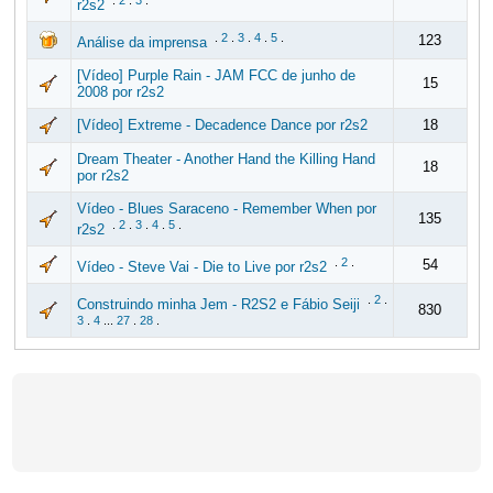
.
2
.
3
.
r2s2
.
2
.
3
.
4
.
5
.
123
Análise da imprensa
[Vídeo] Purple Rain - JAM FCC de junho de
15
2008 por r2s2
[Vídeo] Extreme - Decadence Dance por r2s2
18
Dream Theater - Another Hand the Killing Hand
18
por r2s2
Vídeo - Blues Saraceno - Remember When por
135
.
2
.
3
.
4
.
5
.
r2s2
.
2
.
54
Vídeo - Steve Vai - Die to Live por r2s2
.
2
.
Construindo minha Jem - R2S2 e Fábio Seiji
830
3
.
4
...
27
.
28
.