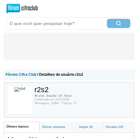
Fóruns Cifra Club
/ Detalhes do usuário r2s2
r2s2
86 anos, Brasília / DF, Brasil
Cadastrado em 10/07/2006
Mensagens: 10964 · Tópicos: 17
Últimos tópicos
Últimas respostas
Amigos (8)
Recados (19)