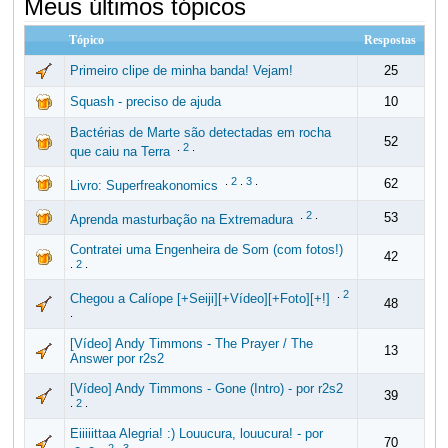
Meus últimos tópicos
Tópico
Respostas
Primeiro clipe de minha banda! Vejam!
25
Squash - preciso de ajuda
10
Bactérias de Marte são detectadas em rocha
52
.
2
.
que caiu na Terra
.
2
.
3
.
62
Livro: Superfreakonomics
.
2
.
53
Aprenda masturbação na Extremadura
Contratei uma Engenheira de Som (com fotos!)
42
.
2
.
.
2
Chegou a Calíope [+Seiji][+Vídeo][+Foto][+!]
48
.
[Vídeo] Andy Timmons - The Prayer / The
13
Answer por r2s2
[Vídeo] Andy Timmons - Gone (Intro) - por r2s2
39
.
2
.
Eiiiiittaa Alegria! :) Louucura, louucura! - por
70