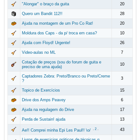
"Alongar" o braço da guita
20
Quero um Bandit 112!!
28
Ajuda na montagem de um Pro Co Rat!
20
Moldura dos Caps - da p/ troca em casa?
10
Ajuda com Floyd! Urgente!
26
Video-aulas no ML
7
Cotação de preços (sou do forum de guita e
10
preciso de uma ajuda)
Captadores Zebra: Preto/Branco ou Preto/Creme
3
?
Topico de Exercícios
15
Drive dos Amps Peavey
6
Ajuda na regulagem do Drive
17
Perda de Sustain! ajuda
13
.
2
.
43
Ae!! Comprei minha Epi Les Paul!! \o/
Livros de exercicios práticos de técnicas q