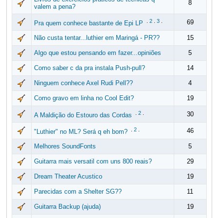
8
valem a pena?
.
2
.
3
.
69
Pra quem conhece bastante de Epi LP
Não custa tentar...luthier em Maringá - PR??
15
Algo que estou pensando em fazer...opiniões
5
Como saber c da pra instala Push-pull?
14
Ninguem conhece Axel Rudi Pell??
4
Como gravo em linha no Cool Edit?
19
.
2
.
30
A Maldição do Estouro das Cordas
.
2
.
46
"Luthier" no ML? Será q eh bom?
Melhores SoundFonts
5
Guitarra mais versatil com uns 800 reais?
29
Dream Theater Acustico
19
Parecidas com a Shelter SG??
11
Guitarra Backup (ajuda)
19