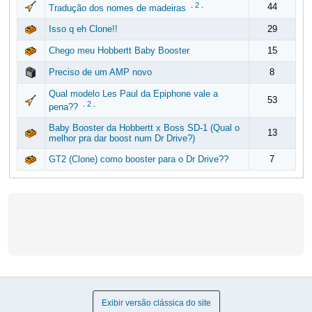
.
2
.
44
Tradução dos nomes de madeiras
Isso q eh Clone!!
29
Chego meu Hobbertt Baby Booster
15
Preciso de um AMP novo
8
Qual modelo Les Paul da Epiphone vale a
53
.
2
.
pena??
Baby Booster da Hobbertt x Boss SD-1 (Qual o
13
melhor pra dar boost num Dr Drive?)
GT2 (Clone) como booster para o Dr Drive??
7
Exibir versão clássica do site