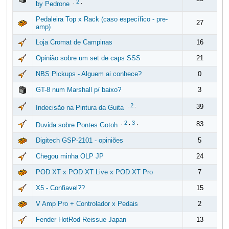
.
2
.
by Pedrone
Pedaleira Top x Rack (caso específico - pre-
27
amp)
Loja Cromat de Campinas
16
Opinião sobre um set de caps SSS
21
NBS Pickups - Alguem ai conhece?
0
GT-8 num Marshall p/ baixo?
3
.
2
.
39
Indecisão na Pintura da Guita
.
2
.
3
.
83
Duvida sobre Pontes Gotoh
Digitech GSP-2101 - opiniões
5
Chegou minha OLP JP
24
POD XT x POD XT Live x POD XT Pro
7
X5 - Confiavel??
15
V Amp Pro + Controlador x Pedais
2
Fender HotRod Reissue Japan
13