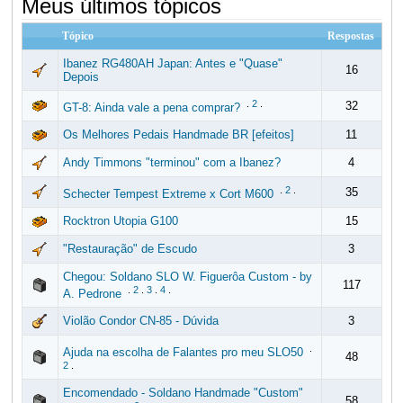
Meus últimos tópicos
Tópico
Respostas
Ibanez RG480AH Japan: Antes e "Quase"
16
Depois
.
2
.
32
GT-8: Ainda vale a pena comprar?
Os Melhores Pedais Handmade BR [efeitos]
11
Andy Timmons "terminou" com a Ibanez?
4
.
2
.
35
Schecter Tempest Extreme x Cort M600
Rocktron Utopia G100
15
"Restauração" de Escudo
3
Chegou: Soldano SLO W. Figuerôa Custom - by
117
.
2
.
3
.
4
.
A. Pedrone
Violão Condor CN-85 - Dúvida
3
.
Ajuda na escolha de Falantes pro meu SLO50
48
2
.
Encomendado - Soldano Handmade "Custom"
58