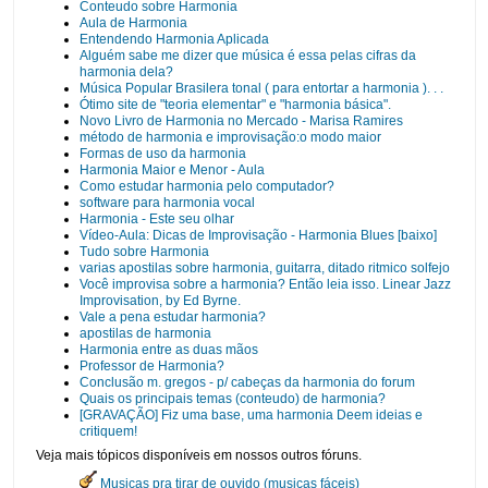
Conteudo sobre Harmonia
Aula de Harmonia
Entendendo Harmonia Aplicada
Alguém sabe me dizer que música é essa pelas cifras da
harmonia dela?
Música Popular Brasilera tonal ( para entortar a harmonia ). . .
Ótimo site de "teoria elementar" e "harmonia básica".
Novo Livro de Harmonia no Mercado - Marisa Ramires
método de harmonia e improvisação:o modo maior
Formas de uso da harmonia
Harmonia Maior e Menor - Aula
Como estudar harmonia pelo computador?
software para harmonia vocal
Harmonia - Este seu olhar
Vídeo-Aula: Dicas de Improvisação - Harmonia Blues [baixo]
Tudo sobre Harmonia
varias apostilas sobre harmonia, guitarra, ditado ritmico solfejo
Você improvisa sobre a harmonia? Então leia isso. Linear Jazz
Improvisation, by Ed Byrne.
Vale a pena estudar harmonia?
apostilas de harmonia
Harmonia entre as duas mãos
Professor de Harmonia?
Conclusão m. gregos - p/ cabeças da harmonia do forum
Quais os principais temas (conteudo) de harmonia?
[GRAVAÇÃO] Fiz uma base, uma harmonia Deem ideias e
critiquem!
Veja mais tópicos disponíveis em nossos outros fóruns.
Musicas pra tirar de ouvido (musicas fáceis)