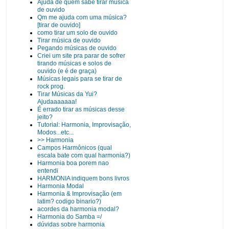
Ajuda de quem sabe tirar musica
de ouvido
Qm me ajuda com uma música?
[tirar de ouvido]
como tirar um solo de ouvido
Tirar música de ouvido
Pegando músicas de ouvido
Criei um site pra parar de sofrer
tirando músicas e solos de
ouvido (e é de graça)
Músicas legais para se tirar de
rock prog.
Tirar Músicas da Yui?
Ajudaaaaaaa!
É errado tirar as músicas desse
jeito?
Tutorial: Harmonia, Improvisação,
Modos...etc...
>> Harmonia
Campos Harmônicos (qual
escala bate com qual harmonia?)
Harmonia boa porem nao
entendi
HARMONIA indiquem bons livros
Harmonia Modal
Harmonia & Improvisação (em
latim? codigo binario?)
acordes da harmonia modal?
Harmonia do Samba =/
dúvidas sobre harmonia