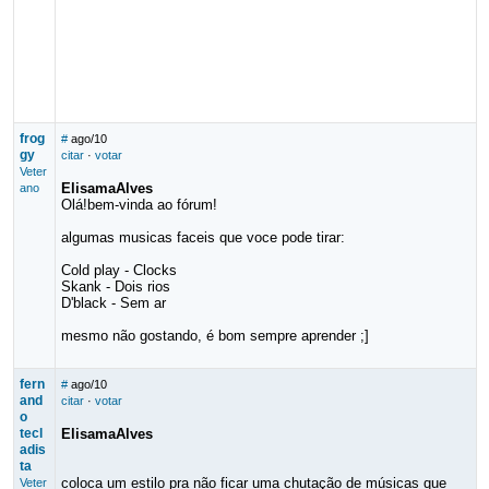
frog
#
ago/10
gy
citar
·
votar
Veter
ElisamaAlves
ano
Olá!bem-vinda ao fórum!
algumas musicas faceis que voce pode tirar:
Cold play - Clocks
Skank - Dois rios
D'black - Sem ar
mesmo não gostando, é bom sempre aprender ;]
fern
#
ago/10
and
citar
·
votar
o
tecl
ElisamaAlves
adis
ta
coloca um estilo pra não ficar uma chutação de músicas que
Veter