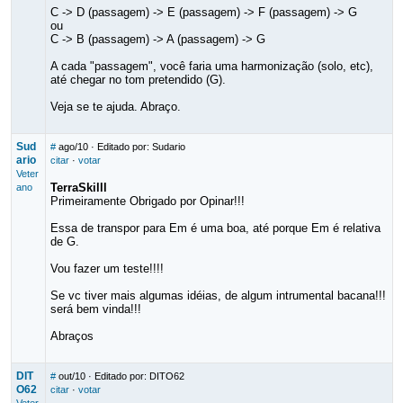
C -> D (passagem) -> E (passagem) -> F (passagem) -> G
ou
C -> B (passagem) -> A (passagem) -> G
A cada "passagem", você faria uma harmonização (solo, etc),
até chegar no tom pretendido (G).
Veja se te ajuda. Abraço.
Sud
#
ago/10
· Editado por: Sudario
ario
citar
·
votar
Veter
TerraSkilll
ano
Primeiramente Obrigado por Opinar!!!
Essa de transpor para Em é uma boa, até porque Em é relativa
de G.
Vou fazer um teste!!!!
Se vc tiver mais algumas idéias, de algum intrumental bacana!!!
será bem vinda!!!
Abraços
DIT
#
out/10
· Editado por: DITO62
O62
citar
·
votar