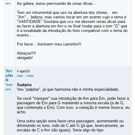
Ae galera, estou precisando de umas dicas...
ano
Tem um intrumental que uso na abertura dos shows... em
"Am"... beleza, mas vamos tocar em um evento cujo o tema é
"SANTIDADE" Gostaria que vcs me dessem umas dicas para
eu fazer a abertura em Am e no final mudar para o tom "G" que
é a tonalidade da introdução do hino compativel com o tema do
evento....
Por favor... iluminem meu caminho!!!
Abraços!!!!
obrigado!
Terr
#
ago/10
aSki
citar
·
votar
lll
Sudario
Veter
Vou "palpitar", já que harmonia não é minha especialidade.
ano
Se você "transpor" sua introdução de Am para Em, pode fazer a
passagem de Em para G mantendo a mesma escala (a de G,
que contempla o Em). Com isso, a variação é menos brusca, eu
acho.
Uma outra opção seria fazer uma passagem, aumentando ou
diminuindo os tons, indo de C até G (já que, teoricamente, as
escalas de C e Am são iguais). Seria algo do tipo: