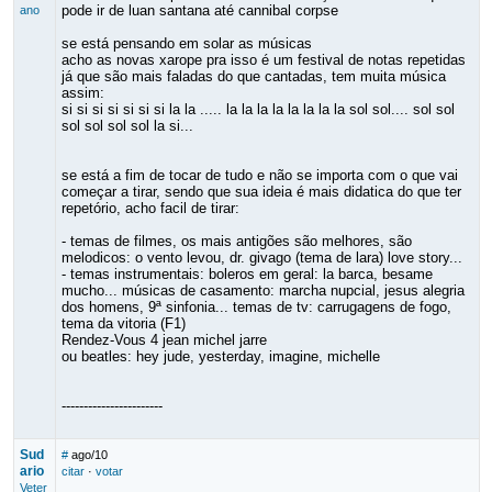
pode ir de luan santana até cannibal corpse
ano
se está pensando em solar as músicas
acho as novas xarope pra isso é um festival de notas repetidas
já que são mais faladas do que cantadas, tem muita música
assim:
si si si si si si si la la ..... la la la la la la la la sol sol.... sol sol
sol sol sol sol la si...
se está a fim de tocar de tudo e não se importa com o que vai
começar a tirar, sendo que sua ideia é mais didatica do que ter
repetório, acho facil de tirar:
- temas de filmes, os mais antigões são melhores, são
melodicos: o vento levou, dr. givago (tema de lara) love story...
- temas instrumentais: boleros em geral: la barca, besame
mucho... músicas de casamento: marcha nupcial, jesus alegria
dos homens, 9ª sinfonia... temas de tv: carrugagens de fogo,
tema da vitoria (F1)
Rendez-Vous 4 jean michel jarre
ou beatles: hey jude, yesterday, imagine, michelle
-----------------------
Sud
#
ago/10
ario
citar
·
votar
Veter