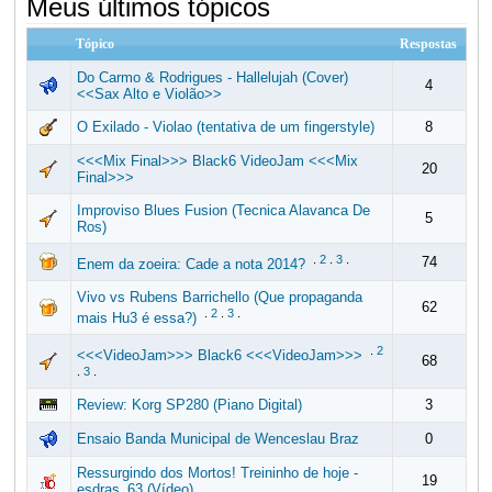
Meus últimos tópicos
Tópico
Respostas
Do Carmo & Rodrigues - Hallelujah (Cover)
4
<<Sax Alto e Violão>>
O Exilado - Violao (tentativa de um fingerstyle)
8
<<<Mix Final>>> Black6 VideoJam <<<Mix
20
Final>>>
Improviso Blues Fusion (Tecnica Alavanca De
5
Ros)
.
2
.
3
.
74
Enem da zoeira: Cade a nota 2014?
Vivo vs Rubens Barrichello (Que propaganda
62
.
2
.
3
.
mais Hu3 é essa?)
.
2
<<<VideoJam>>> Black6 <<<VideoJam>>>
68
.
3
.
Review: Korg SP280 (Piano Digital)
3
Ensaio Banda Municipal de Wenceslau Braz
0
Ressurgindo dos Mortos! Treininho de hoje -
19
esdras_63 (Vídeo)