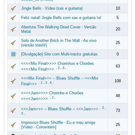
Jingle Bells - Vídeo (sax e guitarra)
10
Feliz natal! Jingle Bells com sax e guitarra \o/
5
Abertura The Walking Dead Cover - Versão
20
Metal
Solo de Another Brick in The Wall - Ao vivo
25
(versão slash!)
[Divulgação] Site com Multi-tracks gratuitas
0
<<<<Mix Final>>>> Chorinhos e Chorões
63
.
2
.
3
.
<<<<Mix Final>>>
<<<Mix Final>>> -- Blues Shuffle -- <<<Mix
108
.
2
.
3
.
4
.
Final>>>
<<<<Jam>>>> Chorinho e Chorões
48
.
2
.
<<<<Jam>>>>
.
2
.
<<<Jam>>> -- Blues Shuffle -- <<<Jam>>>
73
3
.
Improviso Blues Shuffle - Eu e meu amigo
25
[Vídeo - Comentem]