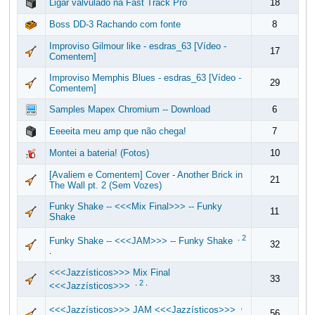
Ligar valvulado na Fast Track Pro
18
Boss DD-3 Rachando com fonte
8
Improviso Gilmour like - esdras_63 [Vídeo -
17
Comentem]
Improviso Memphis Blues - esdras_63 [Vídeo -
29
Comentem]
Samples Mapex Chromium -- Download
6
Eeeeita meu amp que não chega!
7
Montei a bateria! (Fotos)
10
[Avaliem e Comentem] Cover - Another Brick in
21
The Wall pt. 2 (Sem Vozes)
Funky Shake -- <<<Mix Final>>> -- Funky
11
Shake
.
2
Funky Shake -- <<<JAM>>> -- Funky Shake
32
.
<<<Jazzísticos>>> Mix Final
33
.
2
.
<<<Jazzísticos>>>
.
<<<Jazzísticos>>> JAM <<<Jazzísticos>>>
56