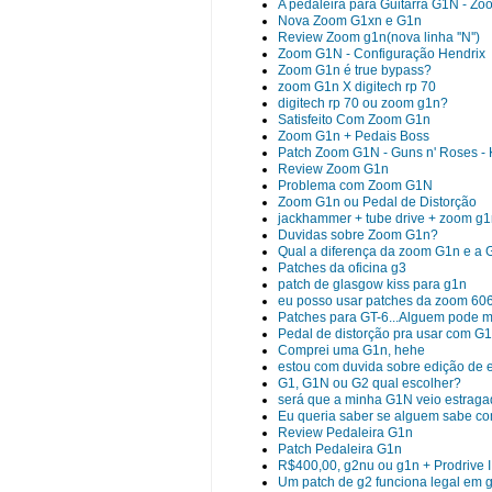
A pedaleira para Guitarra G1N - Zo
Nova Zoom G1xn e G1n
Review Zoom g1n(nova linha ''N'')
Zoom G1N - Configuração Hendrix
Zoom G1n é true bypass?
zoom G1n X digitech rp 70
digitech rp 70 ou zoom g1n?
Satisfeito Com Zoom G1n
Zoom G1n + Pedais Boss
Patch Zoom G1N - Guns n' Roses - 
Review Zoom G1n
Problema com Zoom G1N
Zoom G1n ou Pedal de Distorção
jackhammer + tube drive + zoom g1
Duvidas sobre Zoom G1n?
Qual a diferença da zoom G1n e a G
Patches da oficina g3
patch de glasgow kiss para g1n
eu posso usar patches da zoom 60
Patches para GT-6...Alguem pode m
Pedal de distorção pra usar com G
Comprei uma G1n, hehe
estou com duvida sobre edição de e
G1, G1N ou G2 qual escolher?
será que a minha G1N veio estrag
Eu queria saber se alguem sabe co
Review Pedaleira G1n
Patch Pedaleira G1n
R$400,00, g2nu ou g1n + Prodrive I
Um patch de g2 funciona legal em 