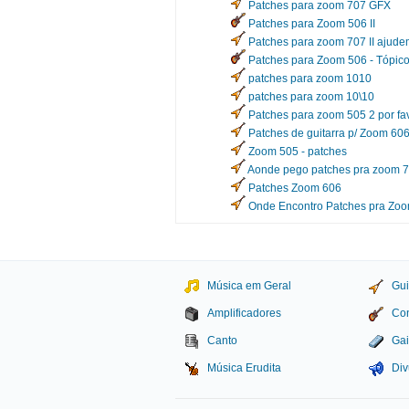
Patches para zoom 707 GFX
Patches para Zoom 506 II
Patches para zoom 707 II ajud
Patches para Zoom 506 - Tópico 
patches para zoom 1010
patches para zoom 10\10
Patches para zoom 505 2 por fa
Patches de guitarra p/ Zoom 60
Zoom 505 - patches
Aonde pego patches pra zoom 7
Patches Zoom 606
Onde Encontro Patches pra Zoo
Música em Geral
Gui
Amplificadores
Con
Canto
Gai
Música Erudita
Div