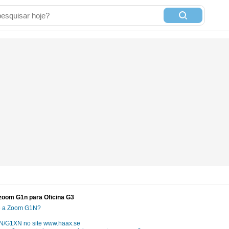
zoom G1n para Oficina G3
 e a Zoom G1N?
1N/G1XN no site www.haax.se