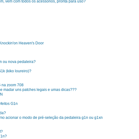
om, vêm com todos os acessórios, pronta para uso?
Knockin'on Heaven's Door
n ou nova pedaleira?
1k (kiko loureiro)?
6 na zoom 708
e madar uns patches legais e umas dicas???
1N
feitos G1n
ada?
mo acionar o modo de pré-seleção da pedaleira g1n ou g1xn
I?
g1n?