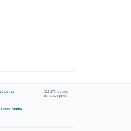
edaleiras
tópicos
313.270
posts
8.106.571
e Home Studio
C