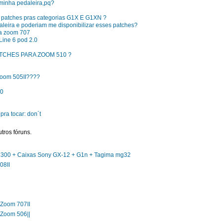
 minha pedaleira,pq?
 patches pras categorias G1X E G1XN ?
leira e poderiam me disponibilizar esses patches?
ra zoom 707
ine 6 pod 2.0
TCHES PARA ZOOM 510 ?
zoom 505II????
10
ra tocar: don´t
tros fóruns.
300 + Caixas Sony GX-12 + G1n + Tagima mg32
08II
 Zoom 707II
 Zoom 506||