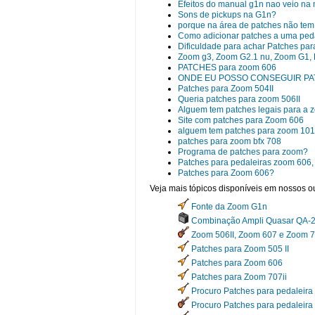
Efeitos do manual g1n nao veio na
Sons de pickups na G1n?
porque na área de patches não tem
Como adicionar patches a uma peda
Dificuldade para achar Patches pa
Zoom g3, Zoom G2.1 nu, Zoom G1, L
PATCHES para zoom 606
ONDE EU POSSO CONSEGUIR PA
Patches para Zoom 504II
Queria patches para zoom 506II
Alguem tem patches legais para a 
Site com patches para Zoom 606
alguem tem patches para zoom 10
patches para zoom bfx 708
Programa de patches para zoom?
Patches para pedaleiras zoom 606, p
Patches para Zoom 606?
Veja mais tópicos disponíveis em nossos ou
Fonte da Zoom G1n
Combinação Ampli Quasar QA-2
Zoom 506II, Zoom 607 e Zoom 7
Patches para Zoom 505 II
Patches para Zoom 606
Patches para Zoom 707ii
Procuro Patches para pedaleira
Procuro Patches para pedaleira