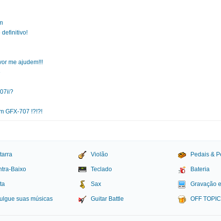
em
definitivo!
vor me ajudem!!!
6
07ii?
m GFX-707 !?!?!
tarra
Violão
Pedais & P
tra-Baixo
Teclado
Bateria
ta
Sax
Gravação 
ulgue suas músicas
Guitar Battle
OFF TOPI