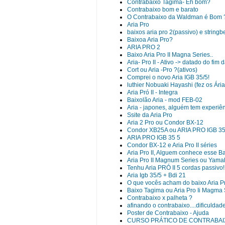
Contrabaixo Tagima- Eh bom?
Contrabaixo bom e barato
O Contrabaixo da Waldman é Bom 
Aria Pro
baixos aria pro 2(passivo) e stringb
Baixoa Aria Pro?
ARIA PRO 2
Baixo Aria Pro II Magna Series..
Aria- Pro II - Ativo -> datado do fim
Cort ou Aria -Pro ?(ativos)
Comprei o novo Aria IGB 35/5!
luthier Nobuaki Hayashi (fez os Ári
Aria Pró II - Integra
Baixolão Aria - mod FEB-02
Aria - japones, alguém tem experiê
Ssite da Aria Pro
Aria 2 Pro ou Condor BX-12
Condor XB25A ou ARIA PRO IGB 3
ARIA PRO IGB 35 5
Condor BX-12 e Aria Pro II séries
Aria Pro II, Alguem conhece esse B
Aria Pro II Magnum Series ou Yam
Tenhu Aria PRÓ II 5 cordas passivo!
Aria Igb 35/5 + Bdi 21
O que vocês acham do baixo Aria Pr
Baixo Tagima ou Aria Pro Ii Magma 
Contrabaixo x palheta ?
afinando o contrabaixo....dificuldad
Poster de Contrabaixo - Ajuda
CURSO PRÁTICO DE CONTRABAI