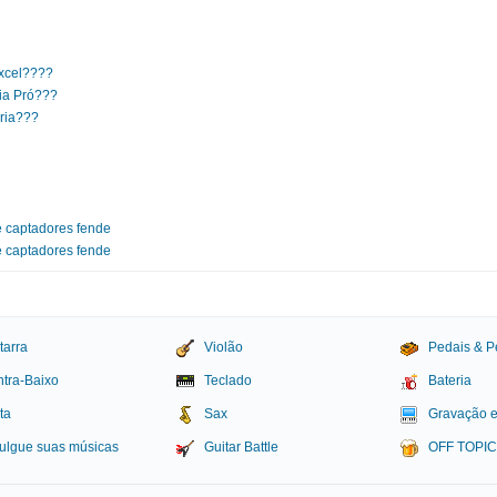
Excel????
ria Pró???
ria???
e captadores fende
e captadores fende
tarra
Violão
Pedais & P
tra-Baixo
Teclado
Bateria
ta
Sax
Gravação 
ulgue suas músicas
Guitar Battle
OFF TOPI