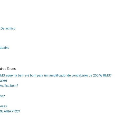
.De acrílico
abaixo
tros fóruns.
S aguenta bem e é bom para um amplificador de contrabaixo de 250 W RMS?
aixo)
xo, fica bom?
ece?
nhece?
U ARIA PRO?