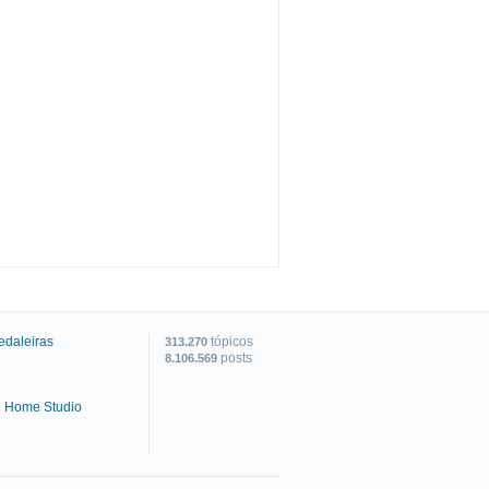
edaleiras
tópicos
313.270
posts
8.106.569
e Home Studio
C