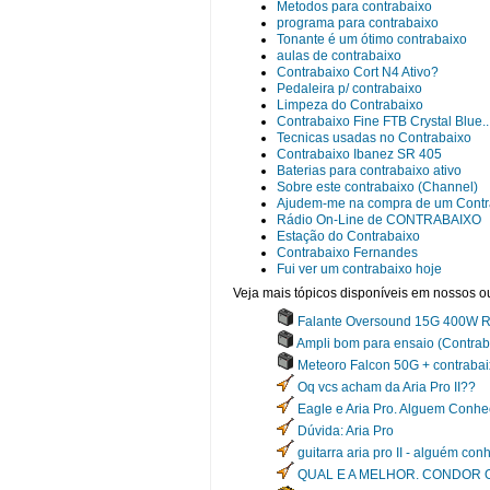
Metodos para contrabaixo
programa para contrabaixo
Tonante é um ótimo contrabaixo
aulas de contrabaixo
Contrabaixo Cort N4 Ativo?
Pedaleira p/ contrabaixo
Limpeza do Contrabaixo
Contrabaixo Fine FTB Crystal Blue..
Tecnicas usadas no Contrabaixo
Contrabaixo Ibanez SR 405
Baterias para contrabaixo ativo
Sobre este contrabaixo (Channel)
Ajudem-me na compra de um Contr
Rádio On-Line de CONTRABAIXO
Estação do Contrabaixo
Contrabaixo Fernandes
Fui ver um contrabaixo hoje
Veja mais tópicos disponíveis em nossos ou
Falante Oversound 15G 400W RM
Ampli bom para ensaio (Contrab
Meteoro Falcon 50G + contrabai
Oq vcs acham da Aria Pro II??
Eagle e Aria Pro. Alguem Conh
Dúvida: Aria Pro
guitarra aria pro II - alguém co
QUAL E A MELHOR. CONDOR O