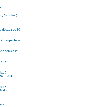
?
erg 5 cordas (
 da década de 80
a Pró super bass)
ncia com esse?
5 5???
aixo ?
aha RBX 360
o II?
Séries
e
XO