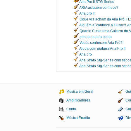
Aria Pro II STG-Series
ARIA aslguem conhece?
Aria pro II
Oque vcs acham da Aria Pró II 
Alguém aí conhece a Guitarra A
Quanto Custa uma Guitarra da A
aria da quatra corda
Vocês conhecem Ária Pró?!
Ajuda com guitarra Aria Pro II
Aria pro
Aria Strato Stg-Series com set d
Aria Strato Stg-Series com set d
Música em Geral
Gui
Amplificadores
Con
Canto
Gai
Música Erudita
Div