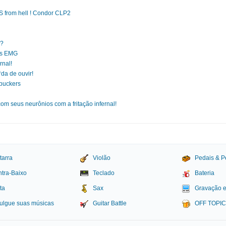
S from hell ! Condor CLP2
??
es EMG
rnal!
da de ouvir!
buckers
 com seus neurônios com a fritação infernal!
tarra
Violão
Pedais & P
tra-Baixo
Teclado
Bateria
ta
Sax
Gravação 
ulgue suas músicas
Guitar Battle
OFF TOPI