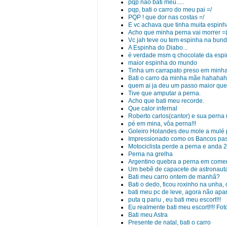
pqp não bati meu.....
pqp, bati o carro do meu pai =/
PQP ! que dor nas costas =/
E vc achava que tinha muita espinha
Acho que minha perna vai morrer =
Vc jah teve ou tem espinha na bun
A Espinha do Diabo...
é verdade msm q chocolate da espi
maior espinha do mundo
Tinha um carrapato preso em minha 
Bati o carro da minha mãe hahaha
quem ai ja deu um passo maior que
Tive que amputar a perna.
Acho que bati meu recorde.
Que calor infernal
Roberto carlos(cantor) e sua perna
pé em mina, vôa perna!!!
Goleiro Holandes deu mole a mulé 
Impressionado como os Bancos pas
Motociclista perde a perna e anda 
Perna na grelha
Argentino quebra a perna em come
Um bebê de capacete de astronaut
Bati meu carro ontem de manhã?
Bati o dedo, ficou roxinho na unha,
bati meu pc de leve, agora não ap
puta q pariu , eu bati meu escort!!!
Eu realmente bati meu escort!!!! Fot
Bati meu Astra
Presente de natal, bati o carro