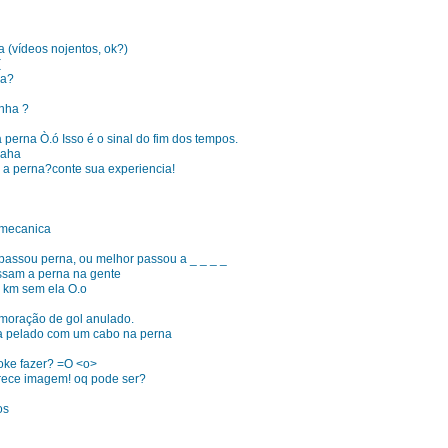
 (vídeos nojentos, ok?)
(
da?
nha ?
perna Ò.ó Isso é o sinal do fim dos tempos.
haha
 a perna?conte sua experiencia!
 mecanica
passou perna, ou melhor passou a _ _ _ _
sam a perna na gente
2 km sem ela O.o
moração de gol anulado.
a pelado com um cabo na perna
 oke fazer? =O <o>
arece imagem! oq pode ser?
os