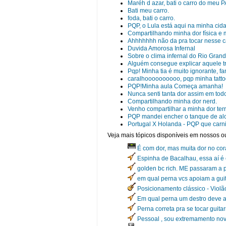
Maréh d azar, bati o carro do meu P
Bati meu carro.
foda, bati o carro.
PQP, o Lula está aqui na minha cid
Compartilhando minha dor física e mi
Ahhhhhhh não da pra tocar nesse ca
Duvida Amorosa Infernal
Sobre o clima infernal do Rio Grand
Alguém consegue explicar aquele tr
Pqp! Minha tia é muito ignorante, f
caralhoooooooooo, pqp minha tatt
PQP!Minha aula Começa amanha!
Nunca senti tanta dor assim em todo m
Compartilhando minha dor nerd.
Venho compartilhar a minha dor ter
PQP mandei encher o tanque de alc
Portugal X Holanda - PQP que carnif
Veja mais tópicos disponíveis em nossos ou
É com dor, mas muita dor no co
Espinha de Bacalhau, essa aí é 
golden bc rich. ME passaram a 
em qual perna vcs apoiam a gui
Posicionamento clássico - Viol
Em qual perna um destro deve ap
Perna correta pra se tocar guitar
Pessoal , sou extremamento novat