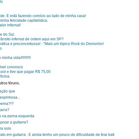
AI
ade. E está fazendo comício ao lado de minha casa!
nha felicidade capitalística.
lor infernal!
e do Sul.
ânsito infernal de ontem aqui em SP?
anática e preconceituosa! - "Mais um tópico Rock do Demonho!
oo
inha vida!!!!!!!!!!!
rível convosco
ool e tive que pagar R$ 75,00
icina.
tros fóruns.
ração que
espinhosa...
perna?!?
tarra?
ão na perna esquerda
oiar a guitarra?
ra solo
o em guitarra . E ainda tenho um pouco de dificuldade de tirar bati