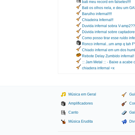
bati meu record em falsetes!!!!
Bati os olhos nela, e deu um GA
Barulho infernal!!!!
Chiadeira Infernal!!
Duvida infernal sobra V-amp2?
Dúvida infernal sobre captador
Como posso tirar esse ruído infe
Ronco infernal...um amp q tah F*
Chiado infernal em um dos hum
Rebote Delay Zumbido infernal!
::: Jam Metal ::: - Baixe a acabe
chiadera infernal =x
Música em Geral
Gui
Amplificadores
Con
Canto
Gai
Música Erudita
Div