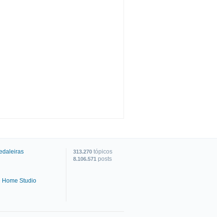
edaleiras
tópicos
313.270
posts
8.106.571
e Home Studio
C