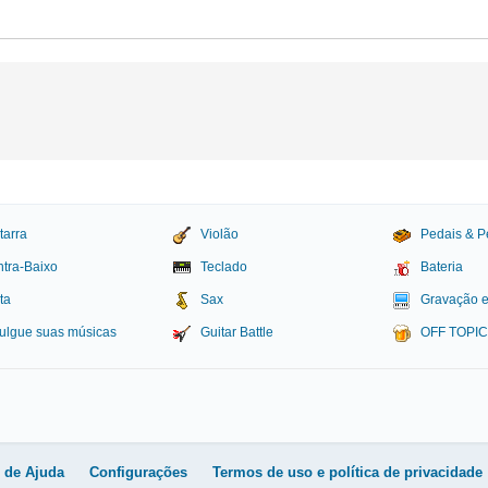
tarra
Violão
Pedais & P
tra-Baixo
Teclado
Bateria
ta
Sax
Gravação 
ulgue suas músicas
Guitar Battle
OFF TOPI
igital
l de Ajuda
Configurações
Termos de uso e política de privacidade