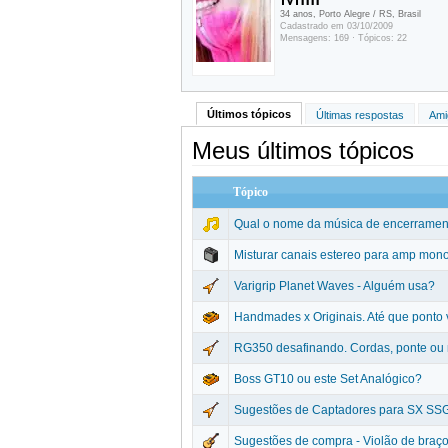
34 anos, Porto Alegre / RS, Brasil
Cadastrado em 03/10/2009
Mensagens: 169 · Tópicos: 22
Últimos tópicos
Últimas respostas
Ami
Meus últimos tópicos
Tópico
Qual o nome da música de encerramen
Misturar canais estereo para amp mon
Varigrip Planet Waves - Alguém usa?
Handmades x Originais. Até que ponto
RG350 desafinando. Cordas, ponte ou 
Boss GT10 ou este Set Analógico?
Sugestões de Captadores para SX SS
Sugestões de compra - Violão de braço