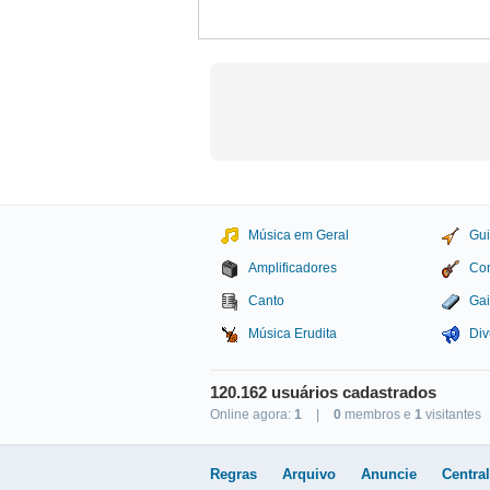
Música em Geral
Gui
Amplificadores
Con
Canto
Gai
Música Erudita
Div
120.162 usuários cadastrados
Online agora:
1
|
0
membros e
1
visitantes
Studio Sol Comunicação D
Regras
Arquivo
Anuncie
Centra