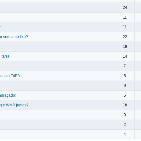
24
11
c
11
ar sem amp fixo?
22
19
itarra
14
7
nas o TriEfx
5
9
ngraçado)
5
ig e WMP juntos?
18
0
2
4