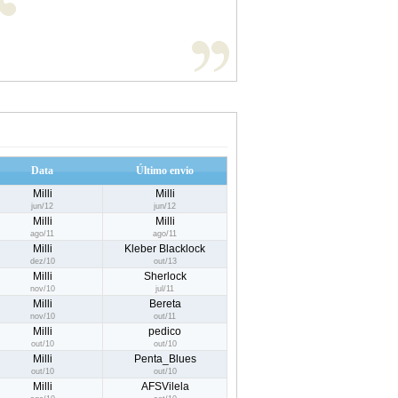
Data
Último envio
Milli
Milli
jun/12
jun/12
Milli
Milli
ago/11
ago/11
Milli
Kleber Blacklock
dez/10
out/13
Milli
Sherlock
nov/10
jul/11
Milli
Bereta
nov/10
out/11
Milli
pedico
out/10
out/10
Milli
Penta_Blues
out/10
out/10
Milli
AFSVilela