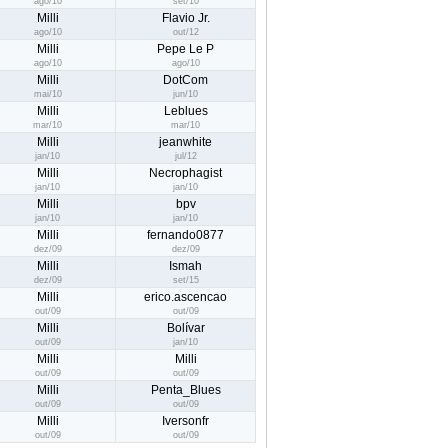
ago/10
set/10
Milli
Flavio Jr.
ago/10
out/12
Milli
Pepe Le P
ago/10
ago/10
Milli
DotCom
mai/10
jun/10
Milli
Leblues
mar/10
mar/10
Milli
jeanwhite
jan/10
jul/12
Milli
Necrophagist
jan/10
jan/10
Milli
bpv
jan/10
jan/10
Milli
fernando0877
dez/09
dez/09
Milli
Ismah
dez/09
set/15
Milli
erico.ascencao
out/09
out/09
Milli
Bolívar
out/09
jan/10
Milli
Milli
out/09
out/09
Milli
Penta_Blues
out/09
out/09
Milli
Iversonfr
out/09
out/09