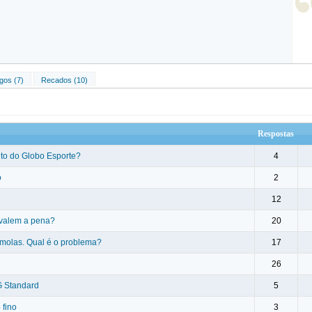
gos (7)
Recados (10)
Respostas
to do Globo Esporte?
4
o
2
12
 valem a pena?
20
molas. Qual é o problema?
17
26
G Standard
5
 fino
3