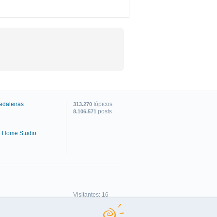
edaleiras
tópicos
313.270
posts
8.106.571
e Home Studio
C
Visitantes: 16
Membros: 0