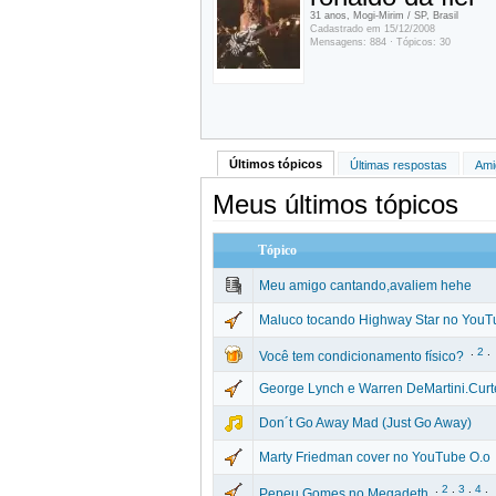
31 anos, Mogi-Mirim / SP, Brasil
Cadastrado em 15/12/2008
Mensagens: 884 · Tópicos: 30
Últimos tópicos
Últimas respostas
Ami
Meus últimos tópicos
Tópico
Meu amigo cantando,avaliem hehe
Maluco tocando Highway Star no YouT
.
2
.
Você tem condicionamento físico?
George Lynch e Warren DeMartini.Curt
Don´t Go Away Mad (Just Go Away)
Marty Friedman cover no YouTube O.o
.
2
.
3
.
4
.
Pepeu Gomes no Megadeth