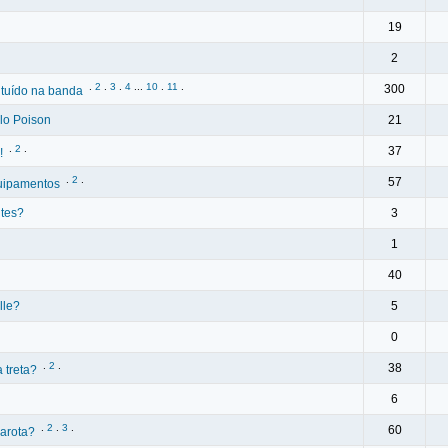
19
2
.
2
.
3
.
4
...
10
.
11
.
300
ituído na banda
lo Poison
21
.
2
.
37
!
.
2
.
57
quipamentos
ntes?
3
1
40
lle?
5
0
.
2
.
38
 treta?
6
.
2
.
3
.
60
garota?