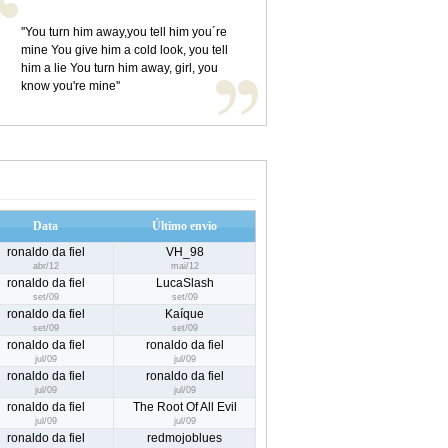
''You turn him away,you tell him you´re
mine You give him a cold look, you tell
him a lie You turn him away, girl, you
know you're mine''
Data
Último envio
ronaldo da fiel
VH_98
abr/12
mai/12
ronaldo da fiel
LucaSlash
set/09
set/09
ronaldo da fiel
Kaíque
set/09
set/09
ronaldo da fiel
ronaldo da fiel
jul/09
jul/09
ronaldo da fiel
ronaldo da fiel
jul/09
jul/09
ronaldo da fiel
The Root Of All Evil
jul/09
jul/09
ronaldo da fiel
redmojoblues