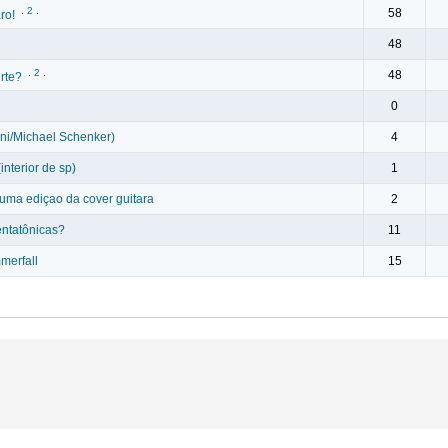
.
2
.
58
ro!
48
.
2
.
48
rte?
0
ni/Michael Schenker)
4
nterior de sp)
1
uma ediçao da cover guitara
2
ntatônicas?
11
merfall
15