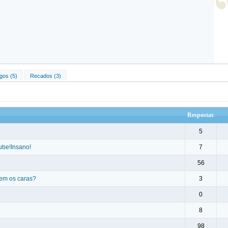
gos (5)
Recados (3)
Respostas
5
ube!Insano!
7
56
em os caras?
3
0
8
98