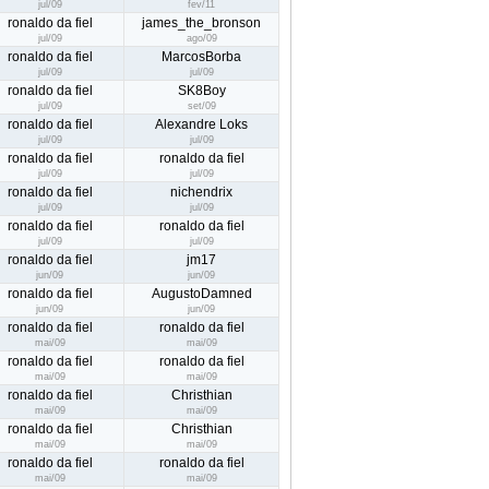
jul/09
fev/11
ronaldo da fiel
james_the_bronson
jul/09
ago/09
ronaldo da fiel
MarcosBorba
jul/09
jul/09
ronaldo da fiel
SK8Boy
jul/09
set/09
ronaldo da fiel
Alexandre Loks
jul/09
jul/09
ronaldo da fiel
ronaldo da fiel
jul/09
jul/09
ronaldo da fiel
nichendrix
jul/09
jul/09
ronaldo da fiel
ronaldo da fiel
jul/09
jul/09
ronaldo da fiel
jm17
jun/09
jun/09
ronaldo da fiel
AugustoDamned
jun/09
jun/09
ronaldo da fiel
ronaldo da fiel
mai/09
mai/09
ronaldo da fiel
ronaldo da fiel
mai/09
mai/09
ronaldo da fiel
Christhian
mai/09
mai/09
ronaldo da fiel
Christhian
mai/09
mai/09
ronaldo da fiel
ronaldo da fiel
mai/09
mai/09