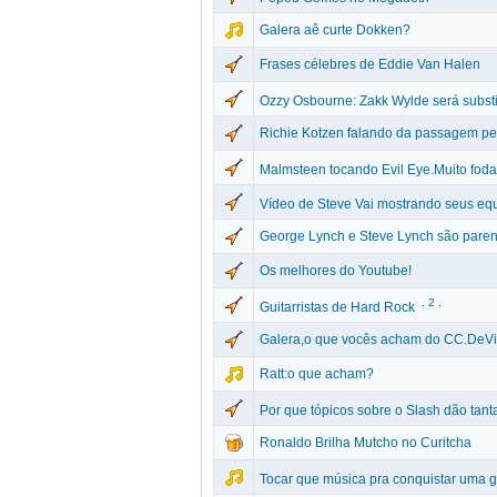
Galera aê curte Dokken?
Frases célebres de Eddie Van Halen
Ozzy Osbourne: Zakk Wylde será subst
Richie Kotzen falando da passagem pe
Malmsteen tocando Evil Eye.Muito foda
Vídeo de Steve Vai mostrando seus e
George Lynch e Steve Lynch são pare
Os melhores do Youtube!
.
2
.
Guitarristas de Hard Rock
Galera,o que vocês acham do CC.DeVi
Ratt:o que acham?
Por que tópicos sobre o Slash dão tanta
Ronaldo Brilha Mutcho no Curitcha
Tocar que música pra conquistar uma 