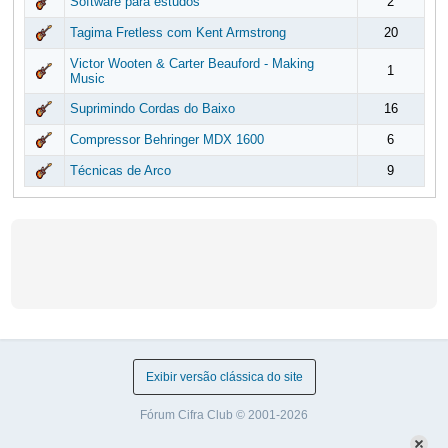
Software para estudos
2
Tagima Fretless com Kent Armstrong
20
Victor Wooten & Carter Beauford - Making
1
Music
Suprimindo Cordas do Baixo
16
Compressor Behringer MDX 1600
6
Técnicas de Arco
9
Exibir versão clássica do site
Fórum Cifra Club © 2001-2026