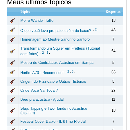
Meus últimos tópicos
Tópico
Respostas
Morre Wander Taffo
13
.
2
.
48
O que você leva pro palco além do baixo?
Homenagem ao Mestre Sandrino Santoro
7
Transformando um Squier em Fretless (Tutorial
64
.
2
.
3
.
com fotos)
Mostra de Contrabaixo Acústico em Sampa
5
.
2
.
3
.
65
Hartke A70 - Recomendo!
Origem do Pizzicato e Outras Histórias
5
Onde Você Vai Tocar?
27
Breu pra acústico - Ajuda!
11
Slap, Tapping e Two-Hands no Acústico
18
(gigante)
Festival Cover Baixo - IB&T no Rio Já!
7