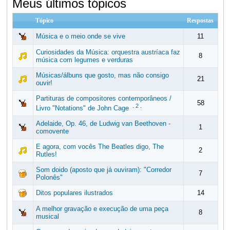
Meus últimos tópicos
Tópico
Respostas
Música e o meio onde se vive
11
Curiosidades da Música: orquestra austríaca faz
8
música com legumes e verduras
Músicas/álbuns que gosto, mas não consigo
21
ouvir!
Partituras de compositores contemporâneos /
58
.
2
.
Livro "Notations" de John Cage
Adelaide, Op. 46, de Ludwig van Beethoven -
1
comovente
E agora, com vocês The Beatles digo, The
2
Rutles!
Som doido (aposto que já ouviram): "Corredor
7
Polonês"
Ditos populares ilustrados
14
A melhor gravação e execução de uma peça
8
musical