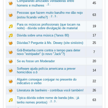
Comparando amizades verdadeiras entre
45
.
2
.
homens e mulheres
Pessoas que fazem muito barulho me dão nojo
63
.
2
.
3
.
(estou ficando velho?)
Para os músicos profissionais (que tocam na
19
noite) - dúvida sobre divulgação de material
Dúvida sobre uma música (?anos 80)
17
Dúvidas? Pergunte à Ms. Dewey (site siniiistro)
25
Grã-Bretanha corre contra o tempo para deter
7
novo "estripador" (o novo "Jack"?)
Se eu fosse um Moderador
20
Software ajuda polícia americana a prever
14
homicídios o.ô
Alguém consegue conjugar no presente do
22
indicativo o verbo
Literatura de banheiro - contribua você também!
26
Típica dúvida sobre nome de banda (obs.: já
63
.
2
.
3
.
tenho nomes prontos)