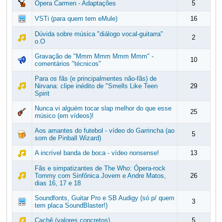
Ópera Carmen - Adaptações
5
VSTi (para quem tem eMule)
16
Dúvida sobre música "diálogo vocal-guitarra"
2
o.O
Gravação de "Mmm Mmm Mmm Mmm" -
10
comentários "técnicos"
Para os fãs (e principalmentes não-fãs) de
Nirvana: clipe inédito de "Smells Like Teen
29
Spirit
Nunca vi alguém tocar slap melhor do que esse
25
músico (em vídeos)!
Aos amantes do futebol - vídeo do Garrincha (ao
5
som de Pinball Wizard)
A incrível banda de boca - vídeo nonsense!
13
Fãs e simpatizantes de The Who: Ópera-rock
Tommy com Sinfônica Jovem e Andre Matos,
26
dias 16, 17 e 18
Soundfonts, Guitar Pro e SB Audigy (só p/ quem
3
tem placa SoundBlaster!)
Cachê (valores concretos)
5