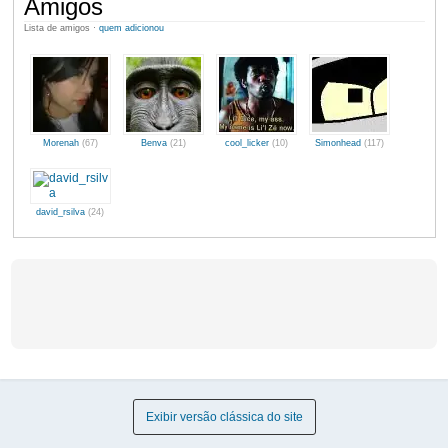
Amigos
Lista de amigos ·
quem adicionou
Morenah
(67)
Benva
(21)
cool_licker
(10)
Simonhead
(117)
david_rsilva
(24)
Exibir versão clássica do site