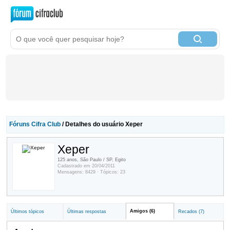
Fóruns Cifra Club
/ Detalhes do usuário Xeper
Xeper
125 anos, São Paulo / SP, Egito
Cadastrado em 20/04/2011
Mensagens: 8429 · Tópicos: 23
Amigos (6)
Últimos tópicos
Últimas respostas
Recados (7)