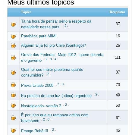
Meus últimos tópicos
Tópico
Respostas
Ta na hora de pensar sério a respeito da
37
.
2
.
natalidade nesse país.
Parabéns para MIM!
16
Alguém ai já foi pro Chile (Santiago)?
26
Greve das Federais: Maio 2012 - quem decreta
111
.
2
.
3
.
4
.
é o governo
Qual foi seu maior problema quanto
37
.
2
.
consumidor?
.
2
.
3
.
70
Prova Enade 2008
.
2
.
49
Eu preciso de uma luz ( idéia) urgenteee
.
2
.
50
Nostalgiando- versão 2
É por isso que eu tampava orelha com
61
.
2
.
3
.
travisseiro
.
2
.
45
Frango Robô!!!!