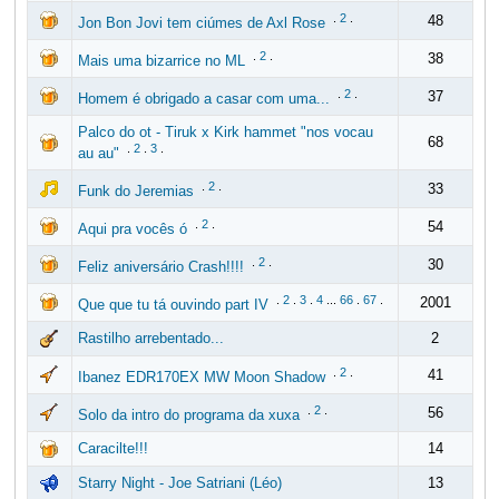
.
2
.
48
Jon Bon Jovi tem ciúmes de Axl Rose
.
2
.
38
Mais uma bizarrice no ML
.
2
.
37
Homem é obrigado a casar com uma...
Palco do ot - Tiruk x Kirk hammet "nos vocau
68
.
2
.
3
.
au au"
.
2
.
33
Funk do Jeremias
.
2
.
54
Aqui pra vocês ó
.
2
.
30
Feliz aniversário Crash!!!!
.
2
.
3
.
4
...
66
.
67
.
2001
Que que tu tá ouvindo part IV
Rastilho arrebentado...
2
.
2
.
41
Ibanez EDR170EX MW Moon Shadow
.
2
.
56
Solo da intro do programa da xuxa
Caracilte!!!
14
Starry Night - Joe Satriani (Léo)
13