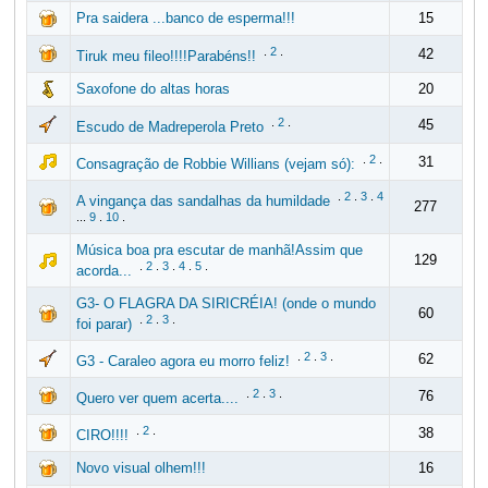
Pra saidera ...banco de esperma!!!
15
.
2
.
42
Tiruk meu fileo!!!!Parabéns!!
Saxofone do altas horas
20
.
2
.
45
Escudo de Madreperola Preto
.
2
.
31
Consagração de Robbie Willians (vejam só):
.
2
.
3
.
4
A vingança das sandalhas da humildade
277
...
9
.
10
.
Música boa pra escutar de manhã!Assim que
129
.
2
.
3
.
4
.
5
.
acorda...
G3- O FLAGRA DA SIRICRÉIA! (onde o mundo
60
.
2
.
3
.
foi parar)
.
2
.
3
.
62
G3 - Caraleo agora eu morro feliz!
.
2
.
3
.
76
Quero ver quem acerta....
.
2
.
38
CIRO!!!!
Novo visual olhem!!!
16