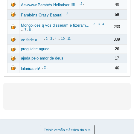
.
2
.
40
Aewwww Parabés Hellraiser!!!!!!
.
2
.
59
Parabéns Crazy Batera!
.
2
.
3
.
4
Mongolices q vcs disseram e fizeram...
233
...
7
.
8
.
.
2
.
3
.
4
...
10
.
11
.
309
vc fede a....
preguicite aguda
26
ajuda pelo amor de deus
17
.
2
.
46
lalarirarará!
Exibir versão clássica do site