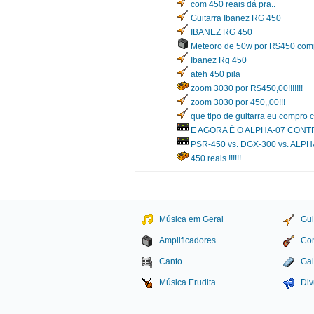
com 450 reais dá pra..
Guitarra Ibanez RG 450
IBANEZ RG 450
Meteoro de 50w por R$450 co
Ibanez Rg 450
ateh 450 pila
zoom 3030 por R$450,00!!!!!!!
zoom 3030 por 450,,00!!!
que tipo de guitarra eu compro
E AGORA É O ALPHA-07 CONT
PSR-450 vs. DGX-300 vs. ALPH
450 reais !!!!!!
Música em Geral
Gui
Amplificadores
Con
Canto
Gai
Música Erudita
Div