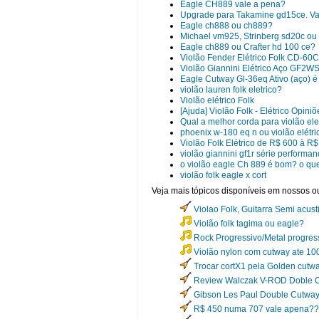
Eagle CH889 vale a pena?
Upgrade para Takamine gd15ce. V
Eagle ch888 ou ch889?
Michael vm925, Strinberg sd20c ou
Eagle ch889 ou Crafter hd 100 ce?
Violão Fender Elétrico Folk CD-6
Violão Giannini Elétrico Aço GF2W
Eagle Cutway Gl-36eq Ativo (aço) 
violão lauren folk eletrico?
Violão elétrico Folk
[Ajuda] Violão Folk - Elétrico Opiniõ
Qual a melhor corda para violão elet
phoenix w-180 eq n ou violão elétric
Violão Folk Elétrico de R$ 600 à R
violão giannini gf1r série performan
o violão eagle Ch 889 é bom? o que 
violão folk eagle x cort
Veja mais tópicos disponíveis em nossos ou
Violao Folk, Guitarra Semi acus
Violão folk tagima ou eagle?
Rock Progressivo/Metal progress
Violão nylon com cutway ate 10
Trocar cortX1 pela Golden cutwa
Review Walczak V-ROD Doble 
Gibson Les Paul Double Cutwa
R$ 450 numa 707 vale apena?