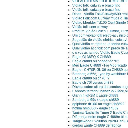
VIOLAO HOFMA FOLK JUMBO AC
Violão folk, cutway e braço fino
Violão folk, cutway e braço fino
Dicas - Violão Folk/Cutway/600 reai
Violão Folk com Cutway muda o Ti
Violao Moulder Td105 Cent Single 
Violão folk sem cutway
Procuro Violão Folk ou Jumbo, Cutw
Um bom violão folk eletro-acústico 
Sugestão de violão elétrico cutway!
Qual violão comprar que tenha cutwa
Qual violão aco folk com preco de 
o q vcs acham do Violão Eagle Cu
Eagle GL36EQ X CH889
Eagle ch889 ou condor dc70?
Meu Eagle CH889 - Foi Modificado 
Eagle : CH70F, GL 36 ou CH889 qu
Strinberg af65c, Lyon by washburn 
Eagle ch889 ou ch70F?
Eagle ch 70f versus ch889
Dúvida sobre altura das cordas ea
Canhoto ferrado: Ibanez v72 lece o
Giannini gf-2M x Eagle ch889
Strinberg af69c x eagle ch889
epiphone dr100 ou eagle ch889?
hofma hmp350 x eagle ch889
Tagima Nashville Tuner X Eagle C
Diferença entre eagle CH889e bk e
Tanglewood Evolution Tw28-Csn-C
cordas Eagle CH889 de fabrica