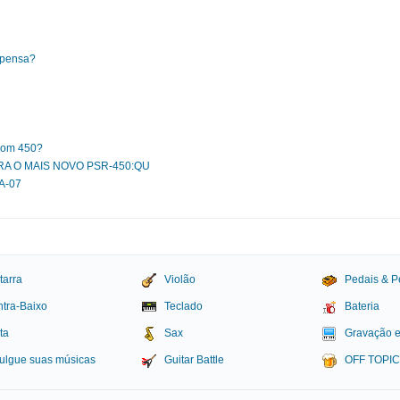
mpensa?
 com 450?
RA O MAIS NOVO PSR-450:QU
A-07
tarra
Violão
Pedais & P
tra-Baixo
Teclado
Bateria
ta
Sax
Gravação 
ulgue suas músicas
Guitar Battle
OFF TOPI