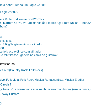
ale à pena? Tenho um Eagle Ch889
 Eagle ch889?
0Ce X Violão Takamine EG-320C Ns
SC Marrom 43750 Vs Tagima Violão Elétrico Aço Preto Dallas Tuner 32
é bom?
es
rico folk?
o folk gf1c giannini com afinador
$ 800
ce folk aço elétrico com afinador
é folk?Posso ligar ele na caixa de guitarra?
tros fóruns.
tica ou?(Country Rock, Folk Rock)
ivo, Folk Metal/Folk Rock, Musica Renascentista, Musica Erudita
00 reais?
y Anos 80 ta conservada e se nenhum arranhão troco? (usei a busca)
Cutway Custom
y
??