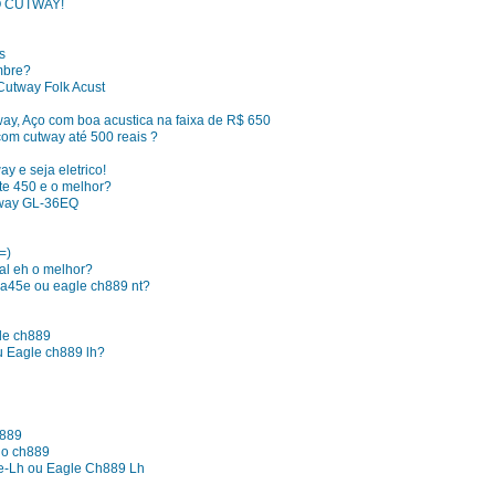
O CUTWAY!
s
mbre?
Cutway Folk Acust
ay, Aço com boa acustica na faixa de R$ 650
com cutway até 500 reais ?
y e seja eletrico!
ate 450 e o melhor?
tway GL-36EQ
=)
al eh o melhor?
la45e ou eagle ch889 nt?
gle ch889
u Eagle ch889 lh?
h889
 o ch889
e-Lh ou Eagle Ch889 Lh