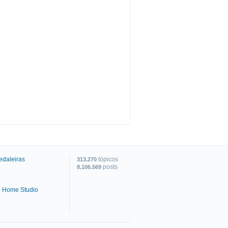
edaleiras
tópicos
313.270
posts
8.106.569
e Home Studio
C