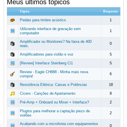
Meus últimos tópicos
Tópico
Respostas
Pedais para timbre acústico
1
Utilizando interface de gravação sem
1
computador
Amplificador ou Monitores? Na faixa de 400
0
reais.
Amplificadores para violão e voz
5
[Review] Interface Steinberg Ci1
5
Review - Eagle CH888 - Minha mais nova
6
compra!
Resistência Elétrica: Caixas e Potências
18
Cícero - Canções de Apartamento
8
Pré-Amp + Onboard ou Mixer + Interface?
2
Plugins para melhorar a captação piezo de
2
violões
Acabando com a microfonia com equipamentos
0