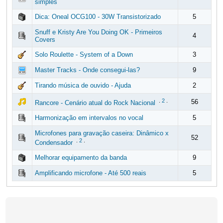
simples
Dica: Oneal OCG100 - 30W Transistorizado
5
Snuff e Kristy Are You Doing OK - Primeiros
4
Covers
Solo Roulette - System of a Down
3
Master Tracks - Onde consegui-las?
9
Tirando música de ouvido - Ajuda
2
.
2
.
56
Rancore - Cenário atual do Rock Nacional
Harmonização em intervalos no vocal
5
Microfones para gravação caseira: Dinâmico x
52
.
2
.
Condensador
Melhorar equipamento da banda
9
Amplificando microfone - Até 500 reais
5