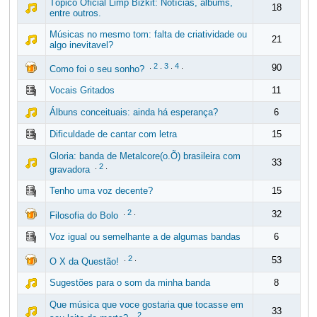
Tópico Oficial Limp Bizkit: Notícias, albums,
18
entre outros.
Músicas no mesmo tom: falta de criatividade ou
21
algo inevitavel?
.
2
.
3
.
4
.
90
Como foi o seu sonho?
Vocais Gritados
11
Álbuns conceituais: ainda há esperança?
6
Dificuldade de cantar com letra
15
Gloria: banda de Metalcore(o.Õ) brasileira com
33
.
2
.
gravadora
Tenho uma voz decente?
15
.
2
.
32
Filosofia do Bolo
Voz igual ou semelhante a de algumas bandas
6
.
2
.
53
O X da Questão!
Sugestões para o som da minha banda
8
Que música que voce gostaria que tocasse em
33
.
2
.