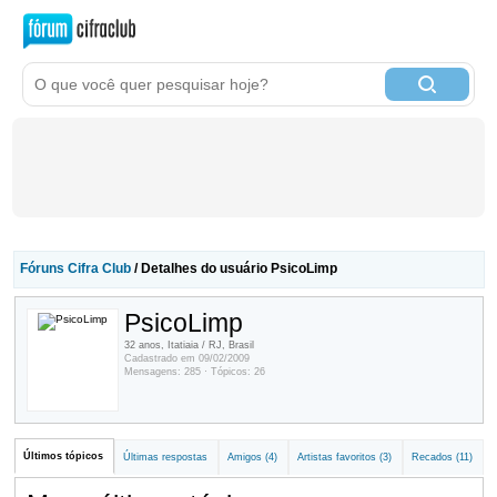
Fóruns Cifra Club
/ Detalhes do usuário PsicoLimp
PsicoLimp
32 anos, Itatiaia / RJ, Brasil
Cadastrado em 09/02/2009
Mensagens: 285 · Tópicos: 26
Últimos tópicos
Últimas respostas
Amigos (4)
Artistas favoritos (3)
Recados (11)