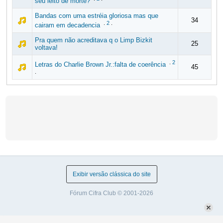
seu leito de morte?
Bandas com uma estréia gloriosa mas que
34
.
2
.
cairam em decadencia
Pra quem não acreditava q o Limp Bizkit
25
voltava!
.
2
Letras do Charlie Brown Jr.:falta de coerência
45
.
Exibir versão clássica do site
Fórum Cifra Club © 2001-2026