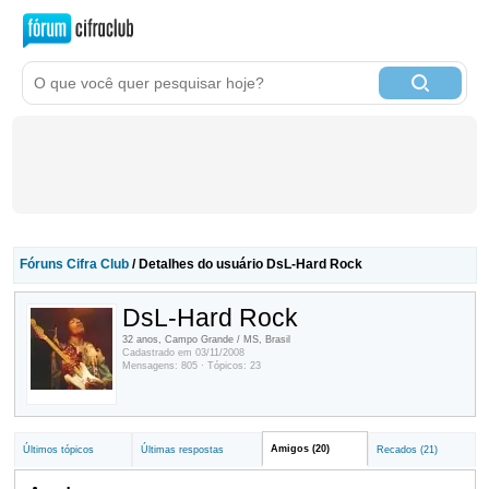
Fóruns Cifra Club
/ Detalhes do usuário DsL-Hard Rock
DsL-Hard Rock
32 anos, Campo Grande / MS, Brasil
Cadastrado em 03/11/2008
Mensagens: 805 · Tópicos: 23
Amigos (20)
Últimos tópicos
Últimas respostas
Recados (21)