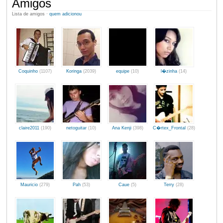
Amigos
Lista de amigos ·
quem adicionou
Coquinho
(1107)
Koringa
(2039)
equipe
(10)
l�zinha
(14)
claire2011
(190)
netoguitar
(10)
Ana Kenji
(398)
C�rtex_Frontal
(28)
Mauricio
(279)
Pah
(53)
Caue
(5)
Terry
(28)