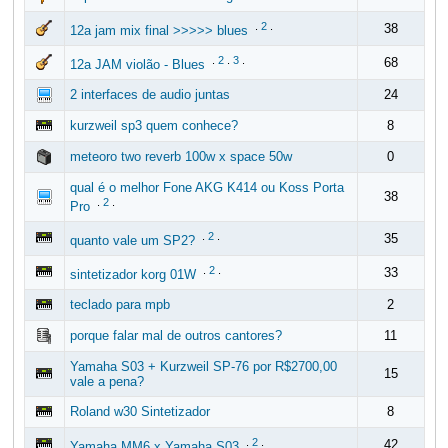
.
2
.
38
12a jam mix final >>>>> blues
.
2
.
3
.
68
12a JAM violão - Blues
2 interfaces de audio juntas
24
kurzweil sp3 quem conhece?
8
meteoro two reverb 100w x space 50w
0
qual é o melhor Fone AKG K414 ou Koss Porta
38
.
2
.
Pro
.
2
.
35
quanto vale um SP2?
.
2
.
33
sintetizador korg 01W
teclado para mpb
2
porque falar mal de outros cantores?
11
Yamaha S03 + Kurzweil SP-76 por R$2700,00
15
vale a pena?
Roland w30 Sintetizador
8
.
2
.
42
Yamaha MM6 x Yamaha S03