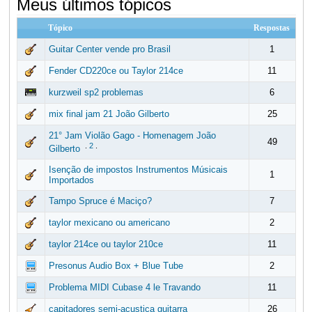
Meus últimos tópicos
Tópico
Respostas
Guitar Center vende pro Brasil
1
Fender CD220ce ou Taylor 214ce
11
kurzweil sp2 problemas
6
mix final jam 21 João Gilberto
25
21° Jam Violão Gago - Homenagem João
49
.
2
.
Gilberto
Isenção de impostos Instrumentos Músicais
1
Importados
Tampo Spruce é Maciço?
7
taylor mexicano ou americano
2
taylor 214ce ou taylor 210ce
11
Presonus Audio Box + Blue Tube
2
Problema MIDI Cubase 4 le Travando
11
capitadores semi-acustica guitarra
26