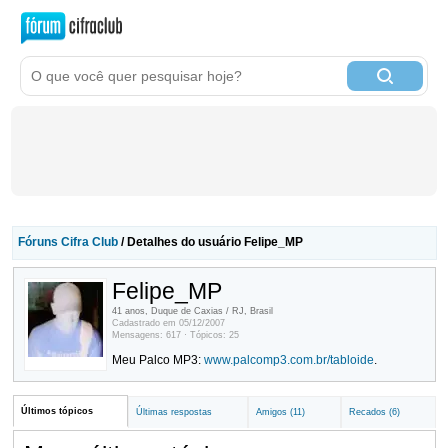
Fóruns Cifra Club
/ Detalhes do usuário Felipe_MP
Felipe_MP
41 anos, Duque de Caxias / RJ, Brasil
Cadastrado em 05/12/2007
Mensagens: 617 · Tópicos: 25
Meu Palco MP3:
www.palcomp3.com.br/tabloide
.
Últimos tópicos
Últimas respostas
Amigos (11)
Recados (6)