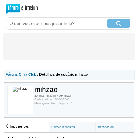
Fóruns Cifra Club
/ Detalhes do usuário mihzao
mihzao
35 anos, Brasília / DF, Brasil
Cadastrado em 08/08/2005
Mensagens: 624 · Tópicos: 27
Últimos tópicos
Últimas respostas
Recados (0)