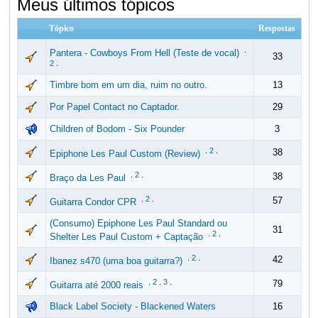
Meus últimos tópicos
Tópico
Respostas
.
Pantera - Cowboys From Hell (Teste de vocal)
33
2
.
Timbre bom em um dia, ruim no outro.
13
Por Papel Contact no Captador.
29
Children of Bodom - Six Pounder
3
.
2
.
38
Epiphone Les Paul Custom (Review)
.
2
.
38
Braço da Les Paul
.
2
.
57
Guitarra Condor CPR
(Consumo) Epiphone Les Paul Standard ou
31
.
2
.
Shelter Les Paul Custom + Captação
.
2
.
42
Ibanez s470 (uma boa guitarra?)
.
2
.
3
.
79
Guitarra até 2000 reais
Black Label Society - Blackened Waters
16