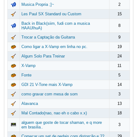
Musica Propria ;]~
2
Les Paul SX Standard ou Custom
15
Back in Black(siim, fudi com a musica
8
HAAUIhuA)
Trocar a Captação da Guitarra
9
Como ligar a X-Vamp em linha no pc.
19
Algum Solo Para Treinar
24
X-Vamp
11
Fonte
5
GDI 21 V-Tone mais X-Vamp
14
como gravar com mesa de som
3
Alavanca
13
Mal Contado(nao, nao eh o cabo x.x)
18
alguem que goste de tocar shaman, e q more
3
em brasilia..
Começar um set de pedais com distorção e ??
29