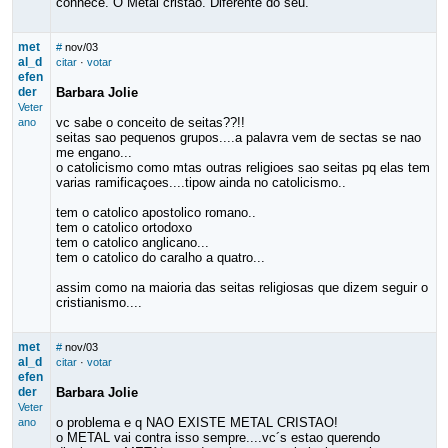
conhece. O Metal cristão. Diferente do seu.
met
#
nov/03
al_d
citar
·
votar
efen
der
Barbara Jolie
Veter
vc sabe o conceito de seitas??!!
ano
seitas sao pequenos grupos....a palavra vem de sectas se nao
me engano...
o catolicismo como mtas outras religioes sao seitas pq elas tem
varias ramificaçoes....tipow ainda no catolicismo..
tem o catolico apostolico romano..
tem o catolico ortodoxo
tem o catolico anglicano...
tem o catolico do caralho a quatro...
assim como na maioria das seitas religiosas que dizem seguir o
cristianismo....
met
#
nov/03
al_d
citar
·
votar
efen
der
Barbara Jolie
Veter
o problema e q NAO EXISTE METAL CRISTAO!
ano
o METAL vai contra isso sempre....vc´s estao querendo