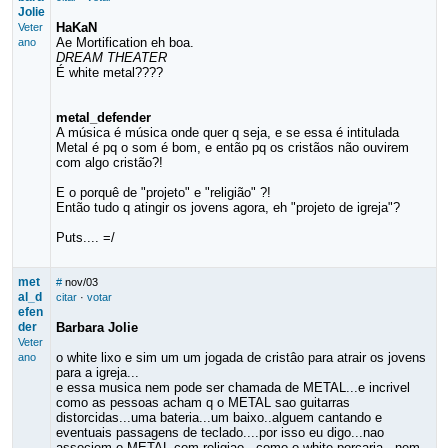
Jolie
HaKaN
Veter
Ae Mortification eh boa.
ano
DREAM THEATER
É white metal????
metal_defender
A música é música onde quer q seja, e se essa é intitulada
Metal é pq o som é bom, e então pq os cristãos não ouvirem
com algo cristão?!
E o porquê de "projeto" e "religião" ?!
Então tudo q atingir os jovens agora, eh "projeto de igreja"?
Puts.... =/
met
#
nov/03
al_d
citar
·
votar
efen
der
Barbara Jolie
Veter
o white lixo e sim um um jogada de cristâo para atrair os jovens
ano
para a igreja...
e essa musica nem pode ser chamada de METAL...e incrivel
como as pessoas acham q o METAL sao guitarras
distorcidas...uma bateria...um baixo..alguem cantando e
eventuais passagens de teclado....por isso eu digo...nao
associem o METAL com religiao...como o white porcaria...nem