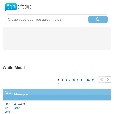
White Metal
1
2
3
4
5
6
7
...
10
11
<
>
Auto
Mensagem
r
HaK
#
nov/03
aN
citar
Veter