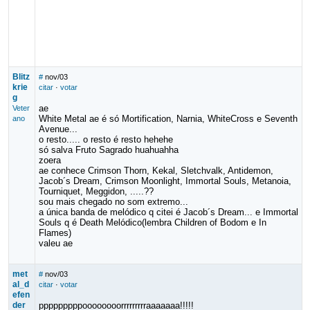
Blitz
#
nov/03
krie
citar
·
votar
g
ae
Veter
White Metal ae é só Mortification, Narnia, WhiteCross e Seventh
ano
Avenue...
o resto..... o resto é resto hehehe
só salva Fruto Sagrado huahuahha
zoera
ae conhece Crimson Thorn, Kekal, Sletchvalk, Antidemon,
Jacob´s Dream, Crimson Moonlight, Immortal Souls, Metanoia,
Tourniquet, Meggidon, .....??
sou mais chegado no som extremo...
a única banda de melódico q citei é Jacob´s Dream... e Immortal
Souls q é Death Melódico(lembra Children of Bodom e In
Flames)
valeu ae
met
#
nov/03
al_d
citar
·
votar
efen
der
pppppppppoooooooorrrrrrrrraaaaaaa!!!!!