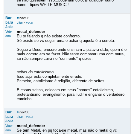
se nao quisesem isso...poderiam colocar qualquer outro
nome...tipow WHITE MUSIC!!
Bar
#
nov/03
bara
citar
·
votar
Jolie
metal_defender
Veter
Eu to falando q não existe confronto.
ano
Só existe se vc seguir uma e achar q aquela é a correta.
Segue a Deus, procure onde ensinam a palavra dEle, quem é o
mais correto em se fazer. Não tente comparar uma com outra,
se não sempre cairá no "confronto" q dizes.
seitas do catolicismo
Isso aqui está completamente errado.
Primeiro, catolicismo é religião, diferente de seitas.
E essas seitas, colocam em seus "nomes" catolicismo,
protetantismo, evangelismo, para iludir e enganar o verdadeiro
caminho.
Bar
#
nov/03
bara
citar
·
votar
Jolie
metal_defender
Veter
Se tem Metal, eh pq toca-se metal, mas não o metal q vc
ano