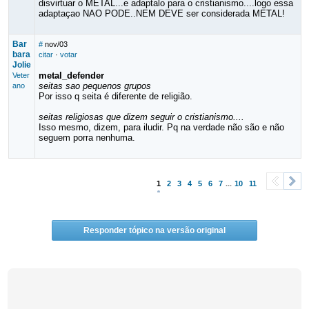
disvirtuar o METAL...e adaptalo para o cristianismo....logo essa
adaptaçao NAO PODE..NEM DEVE ser considerada METAL!
Bar
#
nov/03
bara
citar
·
votar
Jolie
metal_defender
Veter
seitas sao pequenos grupos
ano
Por isso q seita é diferente de religião.
seitas religiosas que dizem seguir o cristianismo....
Isso mesmo, dizem, para iludir. Pq na verdade não são e não
seguem porra nenhuma.
1
2
3
4
5
6
7
...
10
11
<
>
Responder tópico na versão original