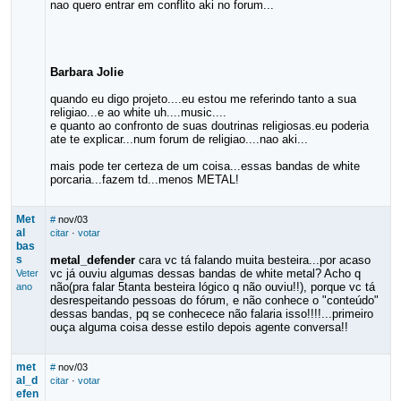
nao quero entrar em conflito aki no forum...
Barbara Jolie
quando eu digo projeto....eu estou me referindo tanto a sua
religiao...e ao white uh....music....
e quanto ao confronto de suas doutrinas religiosas.eu poderia
ate te explicar...num forum de religiao....nao aki...
mais pode ter certeza de um coisa...essas bandas de white
porcaria...fazem td...menos METAL!
Met
#
nov/03
al
citar
·
votar
bas
s
metal_defender
cara vc tá falando muita besteira...por acaso
vc já ouviu algumas dessas bandas de white metal? Acho q
Veter
não(pra falar 5tanta besteira lógico q não ouviu!!), porque vc tá
ano
desrespeitando pessoas do fórum, e não conhece o "conteúdo"
dessas bandas, pq se conhecece não falaria isso!!!!...primeiro
ouça alguma coisa desse estilo depois agente conversa!!
met
#
nov/03
al_d
citar
·
votar
efen