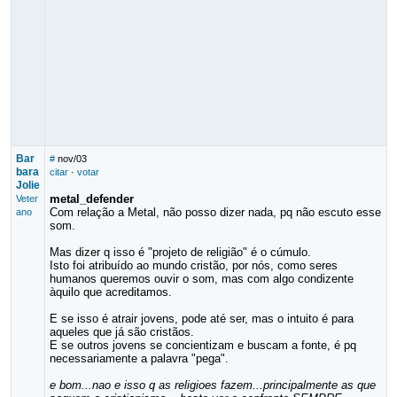
Bar
#
nov/03
bara
citar
·
votar
Jolie
metal_defender
Veter
Com relação a Metal, não posso dizer nada, pq não escuto esse
ano
som.
Mas dizer q isso é "projeto de religião" é o cúmulo.
Isto foi atribuído ao mundo cristão, por nós, como seres
humanos queremos ouvir o som, mas com algo condizente
àquilo que acreditamos.
E se isso é atrair jovens, pode até ser, mas o intuito é para
aqueles que já são cristãos.
E se outros jovens se concientizam e buscam a fonte, é pq
necessariamente a palavra "pega".
e bom...nao e isso q as religioes fazem...principalmente as que