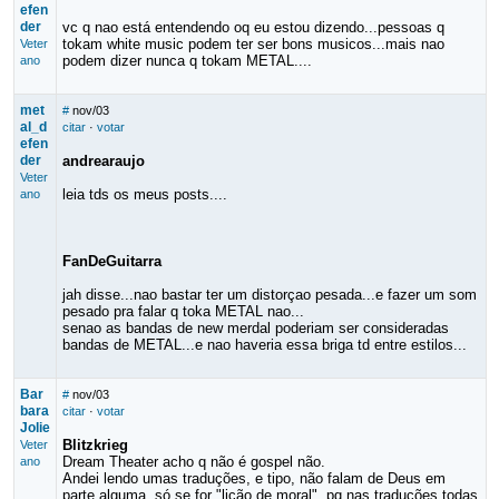
efen
der
vc q nao está entendendo oq eu estou dizendo...pessoas q
tokam white music podem ter ser bons musicos...mais nao
Veter
podem dizer nunca q tokam METAL....
ano
met
#
nov/03
al_d
citar
·
votar
efen
der
andrearaujo
Veter
leia tds os meus posts....
ano
FanDeGuitarra
jah disse...nao bastar ter um distorçao pesada...e fazer um som
pesado pra falar q toka METAL nao...
senao as bandas de new merdal poderiam ser consideradas
bandas de METAL...e nao haveria essa briga td entre estilos...
Bar
#
nov/03
bara
citar
·
votar
Jolie
Blitzkrieg
Veter
Dream Theater acho q não é gospel não.
ano
Andei lendo umas traduções, e tipo, não falam de Deus em
parte alguma, só se for "lição de moral", pq nas traduções todas