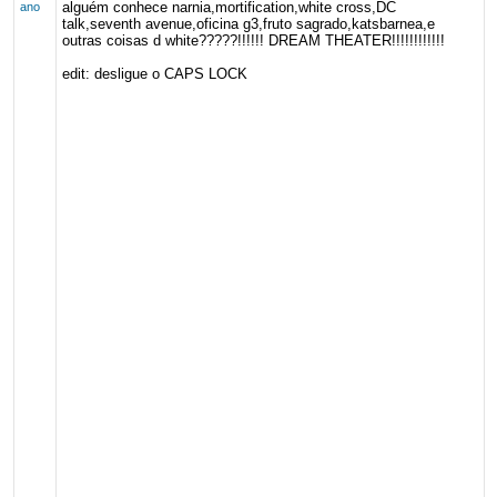
alguém conhece narnia,mortification,white cross,DC
ano
talk,seventh avenue,oficina g3,fruto sagrado,katsbarnea,e
outras coisas d white?????!!!!!! DREAM THEATER!!!!!!!!!!!!
edit: desligue o CAPS LOCK