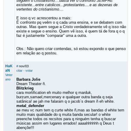
seguem o cristianismo....basta ver o confronto SEMPRE
existente...entre catolicos...protestantes....e as dezenas de
vertentes do cristianismo....
E isso q vc acrescentou a mais:
É confronto pq veêm o q cada uma ensina, e se debatem com
outras. Mas quem segue a Cristo verdadeiramente vê q isso não
existe e segue o ensino. Quem vê isso, é quem tá de fora q o q
faz é justamente "comparar" uma a outra.
Obs.: Não quero criar contendas, só estou expondo o que penso
em relação ao q postou.
HaK
#
nov/03
aN
citar
·
votar
Veter
Barbara Jolie
ano
Dream Theater ñ.
Blitzkrieg
cara mortification eh muito melhor q marduk,
burzum,samael,mercenary e qualquer outra banda q seja
satânica! ae jah me falaram q o jacob`s dream ñ eh white.
metal_defender
ae meu vc num tem q curte white ñ,mas as bandas d white tem
muito mais qualidade do q muita banda secular! o white
preenche todos os recsitos para q ninguém tenha q buscar
músicas assim em lugares errados! aaaahhhhhh q Deus t
abençõe!!!