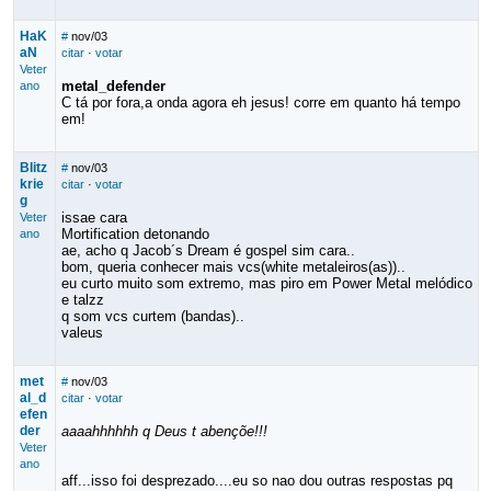
HaK
#
nov/03
aN
citar
·
votar
Veter
metal_defender
ano
C tá por fora,a onda agora eh jesus! corre em quanto há tempo
em!
Blitz
#
nov/03
krie
citar
·
votar
g
issae cara
Veter
Mortification detonando
ano
ae, acho q Jacob´s Dream é gospel sim cara..
bom, queria conhecer mais vcs(white metaleiros(as))..
eu curto muito som extremo, mas piro em Power Metal melódico
e talzz
q som vcs curtem (bandas)..
valeus
met
#
nov/03
al_d
citar
·
votar
efen
der
aaaahhhhhh q Deus t abençõe!!!
Veter
ano
aff...isso foi desprezado....eu so nao dou outras respostas pq