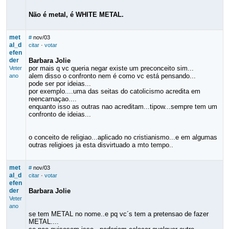
Não é metal, é WHITE METAL.
met
#
nov/03
al_d
citar
·
votar
efen
der
Barbara Jolie
por mais q vc queria negar existe um preconceito sim...
Veter
alem disso o confronto nem é como vc está pensando...
ano
pode ser por ideias...
por exemplo....uma das seitas do catolicismo acredita em
reencarnaçao....
enquanto isso as outras nao acreditam...tipow...sempre tem um
confronto de ideias...
o conceito de religiao...aplicado no cristianismo...e em algumas
outras religioes ja esta disvirtuado a mto tempo..
met
#
nov/03
al_d
citar
·
votar
efen
der
Barbara Jolie
Veter
ano
se tem METAL no nome..e pq vc´s tem a pretensao de fazer
METAL....