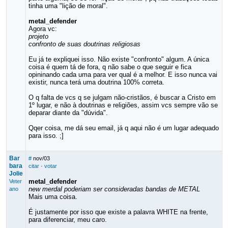
tinha uma "lição de moral".
metal_defender
Agora vc:
projeto
confronto de suas doutrinas religiosas
Eu já te expliquei isso. Não existe "confronto" algum. A única
coisa é quem tá de fora, q não sabe o que seguir e fica
opininando cada uma para ver qual é a melhor. E isso nunca vai
existir, nunca terá uma doutrina 100% correta.
O q falta de vcs q se julgam não-cristãos, é buscar a Cristo em
1º lugar, e não à doutrinas e religiões, assim vcs sempre vão se
deparar diante da "dúvida".
Qqer coisa, me dá seu email, já q aqui não é um lugar adequado
para isso. ;]
Bar
#
nov/03
bara
citar
·
votar
Jolie
metal_defender
Veter
new merdal poderiam ser consideradas bandas de METAL
ano
Mais uma coisa.
É justamente por isso que existe a palavra WHITE na frente,
para diferenciar, meu caro.