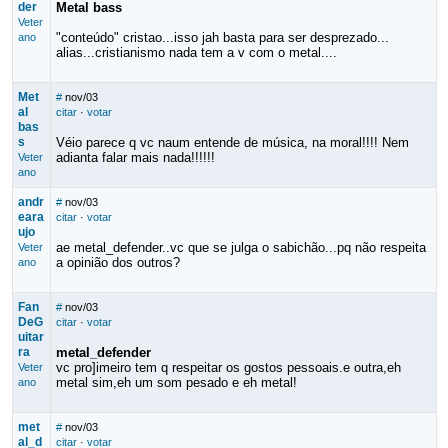
der
Metal bass
Veter
"conteúdo" cristao...isso jah basta para ser desprezado...
ano
alias...cristianismo nada tem a v com o metal....
Met
#
nov/03
al
citar
·
votar
bas
s
Véio parece q vc naum entende de música, na moral!!!! Nem
adianta falar mais nada!!!!!!
Veter
ano
andr
#
nov/03
eara
citar
·
votar
ujo
ae metal_defender..vc que se julga o sabichão...pq não respeita
Veter
a opinião dos outros?
ano
Fan
#
nov/03
DeG
citar
·
votar
uitar
ra
metal_defender
vc pro]imeiro tem q respeitar os gostos pessoais.e outra,eh
Veter
metal sim,eh um som pesado e eh metal!
ano
met
#
nov/03
al_d
citar
·
votar