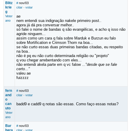
Blitz
#
nov/03
krie
citar
·
votar
g
ae
Veter
nem entendi sua indignação nakele primeiro post..
ano
agora já dá pra conversar melhor..
só falei o nome de bandas q são evangélicas, e acho q isso não
agride ninguem...
assim como um cara q fala sobre Marduk e Burzun eu falo
sobre Mortification e Crimson Thorn na boa...
se não curto essas duas primeiras bandas citadas, eu respeito
na boa..
não é pq eu não curto determinada religião ou "projeto"
q vou chegar arrebentando com eles...
não entendi akela parte em q vc falow ...
"desde que se fale
certo..."
valeu ae
fuizzzz
fern
#
nov/03
and
citar
·
votar
o
can
badd9 e cadd9 q notas são essas. Como faço essas notas?
uto
Veter
ano
Bar
#
nov/03
bara
citar
·
votar