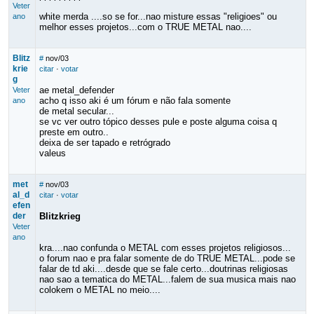
Veter
white merda ....so se for...nao misture essas "religioes" ou
ano
melhor esses projetos...com o TRUE METAL nao....
Blitz
#
nov/03
krie
citar
·
votar
g
ae metal_defender
Veter
acho q isso aki é um fórum e não fala somente
ano
de metal secular...
se vc ver outro tópico desses pule e poste alguma coisa q
preste em outro..
deixa de ser tapado e retrógrado
valeus
met
#
nov/03
al_d
citar
·
votar
efen
der
Blitzkrieg
Veter
ano
kra....nao confunda o METAL com esses projetos religiosos...
o forum nao e pra falar somente de do TRUE METAL...pode se
falar de td aki....desde que se fale certo...doutrinas religiosas
nao sao a tematica do METAL...falem de sua musica mais nao
colokem o METAL no meio....