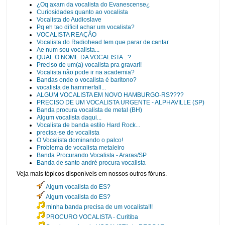
¿Oq axam da vocalista do Evanescense¿
Curiosidades quanto ao vocalista
Vocalista do Audioslave
Pq eh tao dificil achar um vocalista?
VOCALISTA REAÇÃO
Vocalista do Radiohead tem que parar de cantar
Ae num sou vocalista...
QUAL O NOME DA VOCALISTA...?
Preciso de um(a) vocalista pra gravar!!
Vocalista não pode ir na academia?
Bandas onde o vocalista é baritono?
vocalista de hammerfall...
ALGUM VOCALISTA EM NOVO HAMBURGO-RS????
PRECISO DE UM VOCALISTA URGENTE - ALPHAVILLE (SP)
Banda procura vocalista de metal (BH)
Algum vocalista daqui...
Vocalista de banda estilo Hard Rock...
precisa-se de vocalista
O Vocalista dominando o palco!
Problema de vocalista metaleiro
Banda Procurando Vocalista - Araras/SP
Banda de santo andré procura vocalista
Veja mais tópicos disponíveis em nossos outros fóruns.
Algum vocalista do ES?
Algum vocalista do ES?
minha banda precisa de um vocalista!!!
PROCURO VOCALISTA - Curitiba