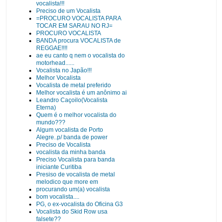
vocalista!!!
Preciso de um Vocalista
=PROCURO VOCALISTA PARA
TOCAR EM SARAU NO RJ=
PROCURO VOCALISTA
BANDA procura VOCALISTA de
REGGAE!!!!
ae eu canto q nem o vocalista do
motorhead......
Vocalista no Japão!!!
Melhor Vocalista
Vocalista de metal preferido
Melhor vocalista é um anônimo ai
Leandro Caçoilo(Vocalista
Eterna)
Quem é o melhor vocalista do
mundo???
Algum vocalista de Porto
Alegre..p/ banda de power
Preciso de Vocalista
vocalista da minha banda
Preciso Vocalista para banda
iniciante Curitiba
Presiso de vocalista de metal
melodico que more em
procurando um(a) vocalista
bom vocalista....
PG, o ex-vocalista do Oficina G3
Vocalista do Skid Row usa
falsete??