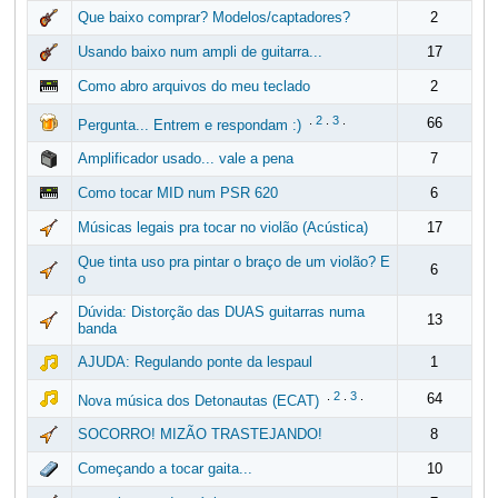
Que baixo comprar? Modelos/captadores?
2
Usando baixo num ampli de guitarra...
17
Como abro arquivos do meu teclado
2
.
2
.
3
.
66
Pergunta... Entrem e respondam :)
Amplificador usado... vale a pena
7
Como tocar MID num PSR 620
6
Músicas legais pra tocar no violão (Acústica)
17
Que tinta uso pra pintar o braço de um violão? E
6
o
Dúvida: Distorção das DUAS guitarras numa
13
banda
AJUDA: Regulando ponte da lespaul
1
.
2
.
3
.
64
Nova música dos Detonautas (ECAT)
SOCORRO! MIZÃO TRASTEJANDO!
8
Começando a tocar gaita...
10