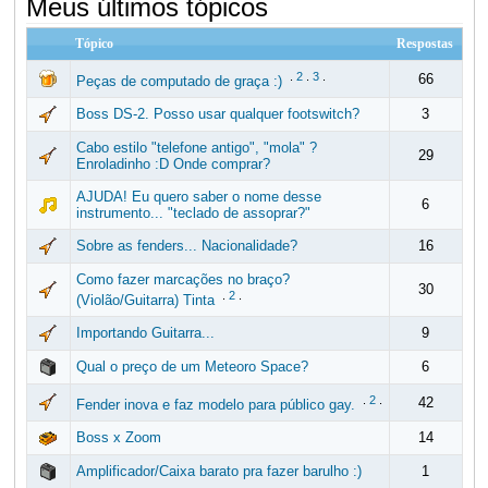
Meus últimos tópicos
Tópico
Respostas
.
2
.
3
.
66
Peças de computado de graça :)
Boss DS-2. Posso usar qualquer footswitch?
3
Cabo estilo "telefone antigo", "mola" ?
29
Enroladinho :D Onde comprar?
AJUDA! Eu quero saber o nome desse
6
instrumento... "teclado de assoprar?"
Sobre as fenders... Nacionalidade?
16
Como fazer marcações no braço?
30
.
2
.
(Violão/Guitarra) Tinta
Importando Guitarra...
9
Qual o preço de um Meteoro Space?
6
.
2
.
42
Fender inova e faz modelo para público gay.
Boss x Zoom
14
Amplificador/Caixa barato pra fazer barulho :)
1