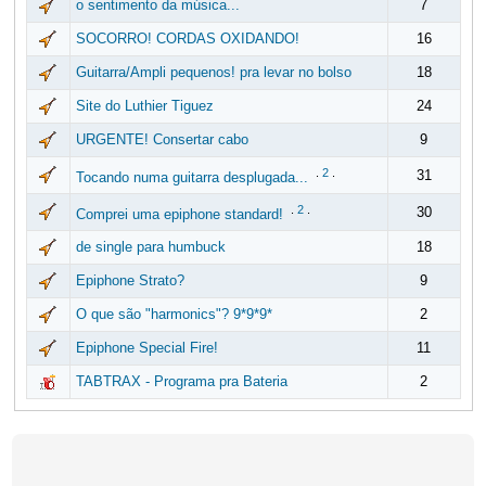
o sentimento da música...
7
SOCORRO! CORDAS OXIDANDO!
16
Guitarra/Ampli pequenos! pra levar no bolso
18
Site do Luthier Tiguez
24
URGENTE! Consertar cabo
9
.
2
.
31
Tocando numa guitarra desplugada...
.
2
.
30
Comprei uma epiphone standard!
de single para humbuck
18
Epiphone Strato?
9
O que são "harmonics"? 9*9*9*
2
Epiphone Special Fire!
11
TABTRAX - Programa pra Bateria
2