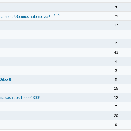
9
.
2
.
3
.
79
tão nerd! Seguros automotivos!
17
1
15
43
4
3
ilbert!
8
15
! na casa dos 1000~1300!
12
7
20
6