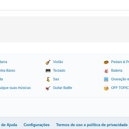
tarra
Violão
Pedais & P
tra-Baixo
Teclado
Bateria
ta
Sax
Gravação 
ulgue suas músicas
Guitar Battle
OFF TOPI
igital
l de Ajuda
Configurações
Termos de uso e política de privacidade