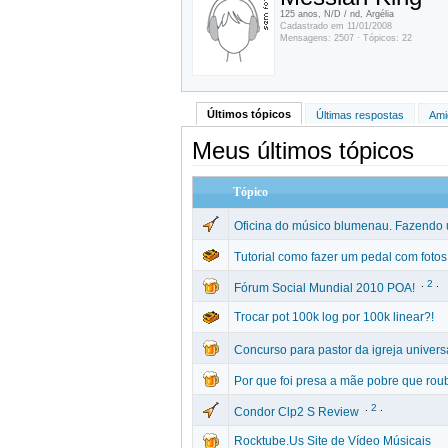
125 anos, N/D / nd, Argélia
Cadastrado em 11/01/2008
Mensagens: 2507 · Tópicos: 22
Últimos tópicos
Últimas respostas
Ami
Meus últimos tópicos
Tópico
Oficina do músico blumenau. Fazendo 
Tutorial como fazer um pedal com fotos
.
2
.
Fórum Social Mundial 2010 POA!
Trocar pot 100k log por 100k linear?!
Concurso para pastor da igreja univers
Por que foi presa a mãe pobre que roub
.
2
.
Condor Clp2 S Review
Rocktube.Us Site de Vídeo Músicais