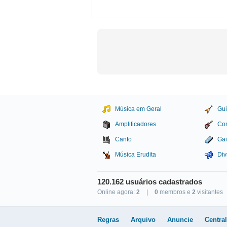
Música em Geral
Gui
Amplificadores
Con
Canto
Gai
Música Erudita
Div
120.162 usuários cadastrados
Online agora:
2
|
0
membros e
2
visitantes
Studio Sol Comunicação D
Regras
Arquivo
Anuncie
Centra