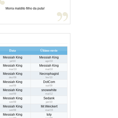
Morra maldito filho da puta!
Data
Último envio
Messiah King
Messiah King
jul/10
ago/10
Messiah King
Messiah King
mar/10
mai/10
Messiah King
Necrophagist
dez/09
fev/10
Messiah King
DotCom
out/09
out/09
Messiah King
snowwhite
out/09
mai/12
Messiah King
Sedank
set/09
jan/10
Messiah King
Mr.Weickert
set/09
mar/15
Messiah King
toty