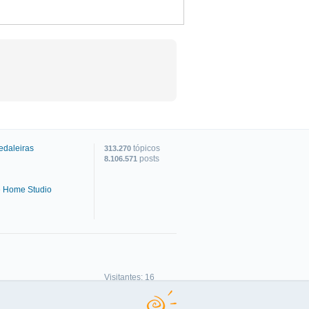
edaleiras
tópicos
313.270
posts
8.106.571
e Home Studio
C
Visitantes: 16
Membros: 0