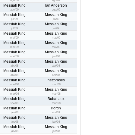
ago/09
ago/09
Messiah King
Ian Anderson
ago/09
ago/09
Messiah King
Messiah King
jul/09
jul/09
Messiah King
Messiah King
jul/09
jul/09
Messiah King
Messiah King
mai/09
mai/09
Messiah King
Messiah King
mai/09
mai/09
Messiah King
Messiah King
mai/08
jun/08
Messiah King
Messiah King
abr/08
abr/08
Messiah King
Messiah King
abr/08
abr/08
Messiah King
nettoroses
mar/08
mar/08
Messiah King
Messiah King
mar/08
mar/08
Messiah King
BubaLaux
fev/08
mar/08
Messiah King
rlordh
jan/08
abr/09
Messiah King
Messiah King
jan/08
jan/08
Messiah King
Messiah King
jan/08
jan/08