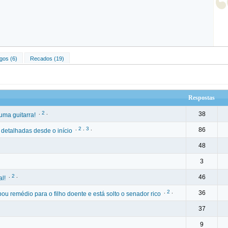
gos (6)
Recados (19)
Respostas
.
2
.
38
uma guitarra!
.
2
.
3
.
86
 detalhadas desde o início
48
3
.
2
.
46
al!
.
2
.
36
ou remédio para o filho doente e está solto o senador rico
37
9