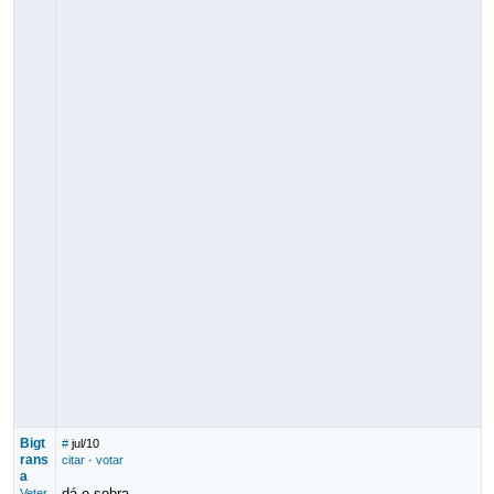
Bigt
#
jul/10
rans
citar
·
votar
a
dá e sobra.....
Veter