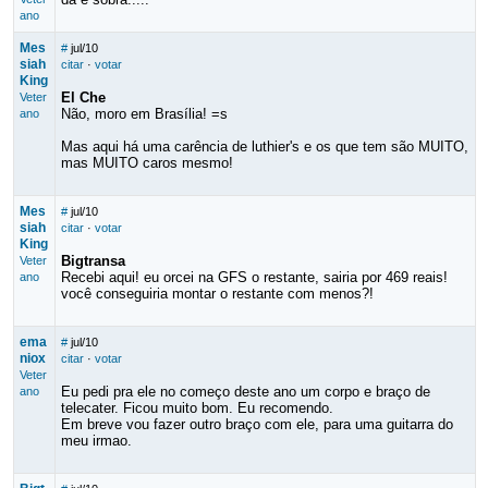
ano
Mes
#
jul/10
siah
citar
·
votar
King
El Che
Veter
Não, moro em Brasília! =s
ano
Mas aqui há uma carência de luthier's e os que tem são MUITO,
mas MUITO caros mesmo!
Mes
#
jul/10
siah
citar
·
votar
King
Bigtransa
Veter
Recebi aqui! eu orcei na GFS o restante, sairia por 469 reais!
ano
você conseguiria montar o restante com menos?!
ema
#
jul/10
niox
citar
·
votar
Veter
Eu pedi pra ele no começo deste ano um corpo e braço de
ano
telecater. Ficou muito bom. Eu recomendo.
Em breve vou fazer outro braço com ele, para uma guitarra do
meu irmao.