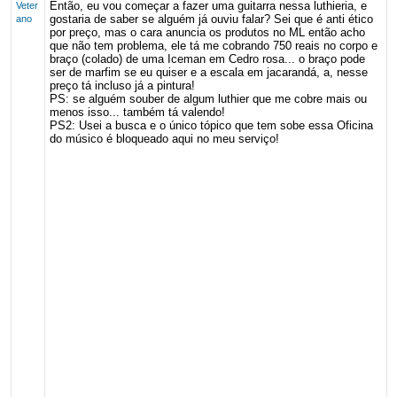
Então, eu vou começar a fazer uma guitarra nessa luthieria, e
Veter
gostaria de saber se alguém já ouviu falar? Sei que é anti ético
ano
por preço, mas o cara anuncia os produtos no ML então acho
que não tem problema, ele tá me cobrando 750 reais no corpo e
braço (colado) de uma Iceman em Cedro rosa... o braço pode
ser de marfim se eu quiser e a escala em jacarandá, a, nesse
preço tá incluso já a pintura!
PS: se alguém souber de algum luthier que me cobre mais ou
menos isso... também tá valendo!
PS2: Usei a busca e o único tópico que tem sobe essa Oficina
do músico é bloqueado aqui no meu serviço!