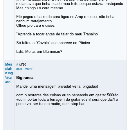
reclamava que tinha ficado mau feito porque estava trastejando.
Mas chingou o cara mesmo.
Ele pegou o baixo do cara ligou no Amp e tocou, não tinha
nenhum tratejamento.
Olhou pro cara e disse:
"Aprende a tocar antes de falar do meu Trabalho"
Só faltou o "Cavalo" que aparece no Pânico
Edit: Moras em Blumenau?
Mes
#
jul/10
siah
citar
·
votar
King
Bigtransa
Veter
ano
Mandei uma mensagem privada! vê lá! brigadão!
com o restante das coisas eu to pensando em gastar 500tão,
vou importar toda a ferragem da guitarfetish! será que dá?! a
ponte vai ser tune o matic, sem stop bar!