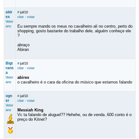
abir
#
jul/10
ex
citar
·
votar
Veter
Eu sempre mando os meus no cavalheiro ali no centro, perto do
ano
shopping, gosto bastante do trabalho dele, alguém conheçe ele
?
abraço
Abiran
Bigt
#
jul/10
rans
citar
·
votar
a
abirex
Veter
o cavalheiro é o cara da oficina do músico que estamos falando
ano
ogn
#
jul/10
er
citar
·
votar
Veter
Messiah King
ano
Vc ta falando de aluguel?? Hehehe, ou de venda..600 conto é o
preço do Kitnet?