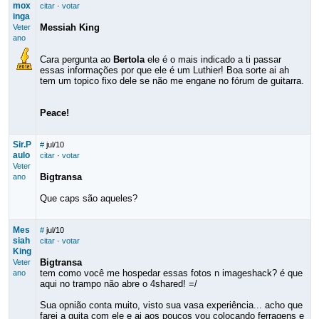
mox
citar
·
votar
inga
Messiah King
Veter
ano
Cara pergunta ao
Bertola
ele é o mais indicado a ti passar
essas informações por que ele é um Luthier! Boa sorte ai ah
tem um topico fixo dele se não me engane no fórum de guitarra.
Peace!
Sir.P
#
jul/10
aulo
citar
·
votar
Veter
Bigtransa
ano
Que caps são aqueles?
Mes
#
jul/10
siah
citar
·
votar
King
Bigtransa
Veter
tem como você me hospedar essas fotos n imageshack? é que
ano
aqui no trampo não abre o 4shared! =/
Sua opnião conta muito, visto sua vasa experiência... acho que
farei a guita com ele e ai aos poucos vou colocando ferragens e