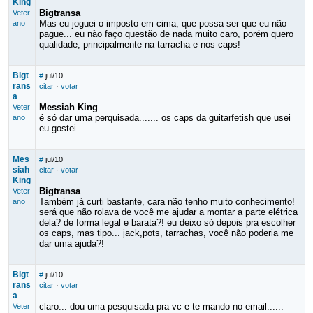
King
Bigtransa
Veter
Mas eu joguei o imposto em cima, que possa ser que eu não
ano
pague... eu não faço questão de nada muito caro, porém quero
qualidade, principalmente na tarracha e nos caps!
Bigt
#
jul/10
rans
citar
·
votar
a
Messiah King
Veter
é só dar uma perquisada....... os caps da guitarfetish que usei
ano
eu gostei.....
Mes
#
jul/10
siah
citar
·
votar
King
Bigtransa
Veter
Também já curti bastante, cara não tenho muito conhecimento!
ano
será que não rolava de você me ajudar a montar a parte elétrica
dela? de forma legal e barata?! eu deixo só depois pra escolher
os caps, mas tipo... jack,pots, tarrachas, você não poderia me
dar uma ajuda?!
Bigt
#
jul/10
rans
citar
·
votar
a
claro... dou uma pesquisada pra vc e te mando no email......
Veter