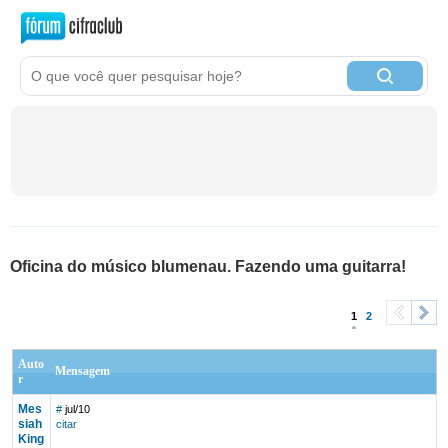
Oficina do músico blumenau. Fazendo uma guitarra!
1
2
<
>
Auto
Mensagem
r
Mes
#
jul/10
siah
citar
King