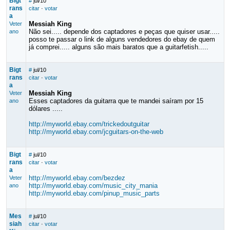
Bigt
#
jul/10
rans
citar
·
votar
a
Messiah King
Veter
Não sei..... depende dos captadores e peças que quiser usar.....
ano
posso te passar o link de alguns vendedores do ebay de quem
já comprei..... alguns são mais baratos que a guitarfetish.....
Bigt
#
jul/10
rans
citar
·
votar
a
Messiah King
Veter
Esses captadores da guitarra que te mandei saíram por 15
ano
dólares .....
http://myworld.ebay.com/trickedoutguitar
http://myworld.ebay.com/jcguitars-on-the-web
Bigt
#
jul/10
rans
citar
·
votar
a
http://myworld.ebay.com/bezdez
Veter
http://myworld.ebay.com/music_city_mania
ano
http://myworld.ebay.com/pinup_music_parts
Mes
#
jul/10
siah
citar
·
votar