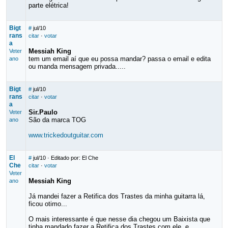
parte elétrica!
Bigt
#
jul/10
rans
citar
·
votar
a
Messiah King
Veter
tem um email aí que eu possa mandar? passa o email e edita
ano
ou manda mensagem privada.....
Bigt
#
jul/10
rans
citar
·
votar
a
Sir.Paulo
Veter
São da marca TOG
ano
www.trickedoutguitar.com
El
#
jul/10
· Editado por: El Che
Che
citar
·
votar
Veter
Messiah King
ano
Já mandei fazer a Retifica dos Trastes da minha guitarra lá,
ficou otimo...
O mais interessante é que nesse dia chegou um Baixista que
tinha mandado fazer a Retifica dos Trastes com ele, e