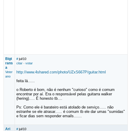
Bigt
#
jul/10
rans
citar
·
votar
a
http://www.4shared.com/photo/UZxS667P/guitar.html
Veter
ano
feita lá......
o Roberto é bom, não é nenhum "curioso" como é comum
encontrar por aí. Era o responsável pelas guitarra walker
(hering)..... É honesto tb....
Ps: Como ele é barateiro está atolado de serviço...... não
estranhe se ele atrasar...... é comum tb ele dar umas "sumidas"
e ficar dias sem responder emails.......
Ari
#
jul/10