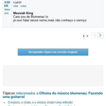
ASK
#
jul/10
ER
citar
·
votar
Veter
Messiah King
ano
Cara sou de Blumenau \o
já ouvi falar nesse nome,mais não conheço o serviço
1
2
<
>
Responder tópico na versão original
Tópicos
relacionados a
Oficina do músico blumenau. Fazendo
uma guitarra!
O músico, o chato, e o músico chato! Uma reflexão