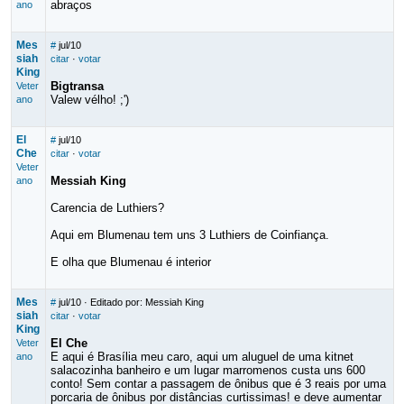
abraços
ano
Mes
#
jul/10
siah
citar
·
votar
King
Bigtransa
Veter
Valew vélho! ;')
ano
El
#
jul/10
Che
citar
·
votar
Veter
Messiah King
ano
Carencia de Luthiers?
Aqui em Blumenau tem uns 3 Luthiers de Coinfiança.
E olha que Blumenau é interior
Mes
#
jul/10
· Editado por: Messiah King
siah
citar
·
votar
King
El Che
Veter
E aqui é Brasília meu caro, aqui um aluguel de uma kitnet
ano
salacozinha banheiro e um lugar marromenos custa uns 600
conto! Sem contar a passagem de ônibus que é 3 reais por uma
porcaria de ônibus por distâncias curtissimas! e deve aumentar