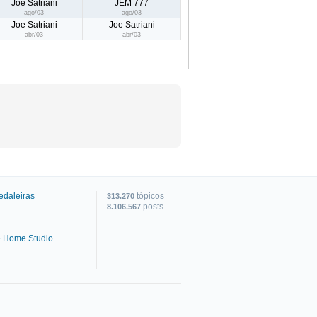
Joe Satriani
JEM 777
ago/03
ago/03
Joe Satriani
Joe Satriani
abr/03
abr/03
edaleiras
tópicos
313.270
posts
8.106.567
e Home Studio
C