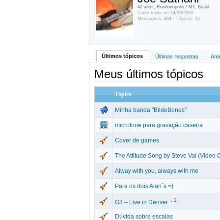
42 anos, Rondonopolis / MT, Brasil
Cadastrado em 14/03/2003
Mensagens: 484 · Tópicos: 24
Últimos tópicos
Últimas respostas
Ami
Meus últimos tópicos
Tópico
Minha banda "BildeBones"
microfone para gravação caseira
Cover de games
The Attitude Song by Steve Vai (Video 
Alway with you, always with me
Para os dois Alan´s =)
.
2
.
G3 – Live in Denver
Dúvida sobre escalas