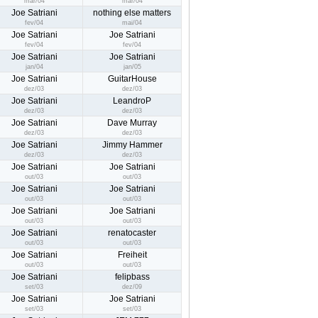
mar/04
mar/04
Joe Satriani
nothing else matters
fev/04
mai/04
Joe Satriani
Joe Satriani
fev/04
fev/04
Joe Satriani
Joe Satriani
jan/04
jan/05
Joe Satriani
GuitarHouse
dez/03
dez/03
Joe Satriani
LeandroP
dez/03
dez/03
Joe Satriani
Dave Murray
dez/03
dez/03
Joe Satriani
Jimmy Hammer
dez/03
dez/03
Joe Satriani
Joe Satriani
out/03
out/03
Joe Satriani
Joe Satriani
out/03
out/03
Joe Satriani
Joe Satriani
out/03
out/03
Joe Satriani
renatocaster
out/03
out/03
Joe Satriani
Freiheit
out/03
out/03
Joe Satriani
felipbass
set/03
dez/09
Joe Satriani
Joe Satriani
set/03
set/03