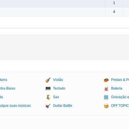
1
4
tarra
Violão
Pedais & P
tra-Baixo
Teclado
Bateria
ta
Sax
Gravação 
ulgue suas músicas
Guitar Battle
OFF TOPI