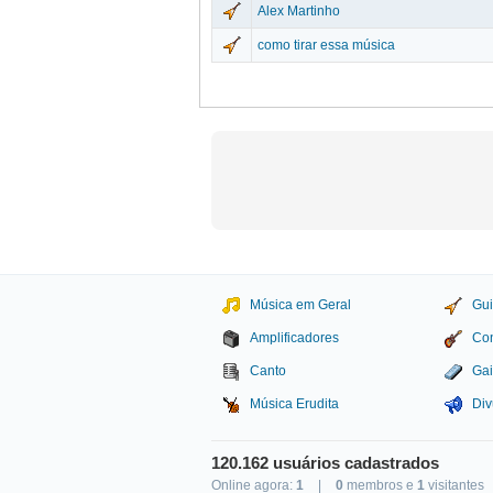
Alex Martinho
como tirar essa música
Música em Geral
Gui
Amplificadores
Con
Canto
Gai
Música Erudita
Div
120.162 usuários cadastrados
Online agora:
1
|
0
membros e
1
visitantes