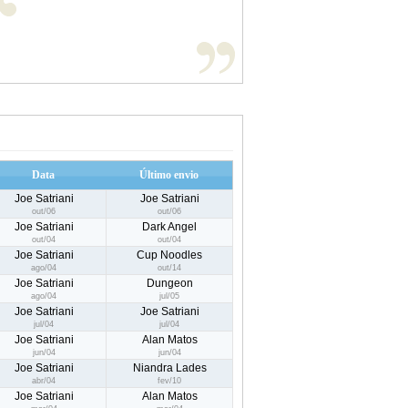
Data
Último envio
Joe Satriani
Joe Satriani
out/06
out/06
Joe Satriani
Dark Angel
out/04
out/04
Joe Satriani
Cup Noodles
ago/04
out/14
Joe Satriani
Dungeon
ago/04
jul/05
Joe Satriani
Joe Satriani
jul/04
jul/04
Joe Satriani
Alan Matos
jun/04
jun/04
Joe Satriani
Niandra Lades
abr/04
fev/10
Joe Satriani
Alan Matos