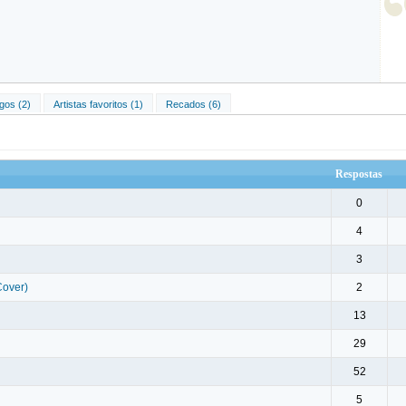
gos (2)
Artistas favoritos (1)
Recados (6)
Respostas
0
4
3
Cover)
2
13
29
52
5