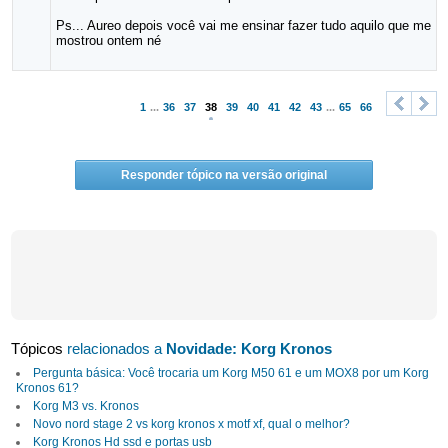
Ps... Aureo depois você vai me ensinar fazer tudo aquilo que me
mostrou ontem né
1
...
36
37
38
39
40
41
42
43
...
65
66
<
>
Responder tópico na versão original
Tópicos
relacionados a
Novidade: Korg Kronos
Pergunta básica: Você trocaria um Korg M50 61 e um MOX8 por um Korg
Kronos 61?
Korg M3 vs. Kronos
Novo nord stage 2 vs korg kronos x motf xf, qual o melhor?
Korg Kronos Hd ssd e portas usb