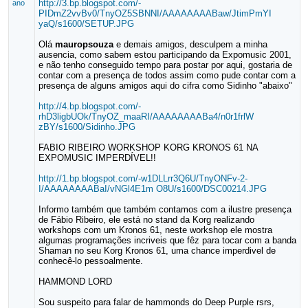
http://3.bp.blogspot.com/-
ano
PIDmZ2vvBv0/TnyOZ5SBNNI/AAAAAAAABaw/JtimPmYI
yaQ/s1600/SETUP.JPG
Olá
mauropsouza
e demais amigos, desculpem a minha
ausencia, como sabem estou participando da Expomusic 2001,
e não tenho conseguido tempo para postar por aqui, gostaria de
contar com a presença de todos assim como pude contar com a
presença de alguns amigos aqui do cifra como Sidinho "abaixo"
http://4.bp.blogspot.com/-
rhD3ligbUOk/TnyOZ_maaRI/AAAAAAAABa4/n0r1frlW
zBY/s1600/Sidinho.JPG
FABIO RIBEIRO WORKSHOP KORG KRONOS 61 NA
EXPOMUSIC IMPERDÍVEL!!
http://1.bp.blogspot.com/-w1DLLrr3Q6U/TnyONFv-2-
I/AAAAAAAABaI/vNGl4E1m O8U/s1600/DSC00214.JPG
Informo também que também contamos com a ilustre presença
de Fábio Ribeiro, ele está no stand da Korg realizando
workshops com um Kronos 61, neste workshop ele mostra
algumas programações incriveis que fêz para tocar com a banda
Shaman no seu Korg Kronos 61, uma chance imperdivel de
conhecê-lo pessoalmente.
HAMMOND LORD
Sou suspeito para falar de hammonds do Deep Purple rsrs,