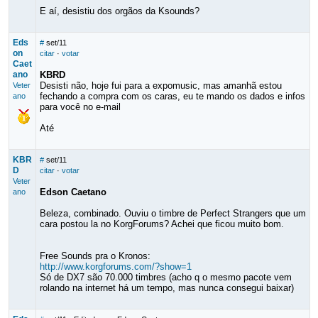
E aí, desistiu dos orgãos da Ksounds?
Eds
#
set/11
on
citar
·
votar
Caet
ano
KBRD
Desisti não, hoje fui para a expomusic, mas amanhã estou
Veter
fechando a compra com os caras, eu te mando os dados e infos
ano
para você no e-mail
Até
KBR
#
set/11
D
citar
·
votar
Veter
Edson Caetano
ano
Beleza, combinado. Ouviu o timbre de Perfect Strangers que um
cara postou la no KorgForums? Achei que ficou muito bom.
Free Sounds pra o Kronos:
http://www.korgforums.com/?show=1
Só de DX7 são 70.000 timbres (acho q o mesmo pacote vem
rolando na internet há um tempo, mas nunca consegui baixar)