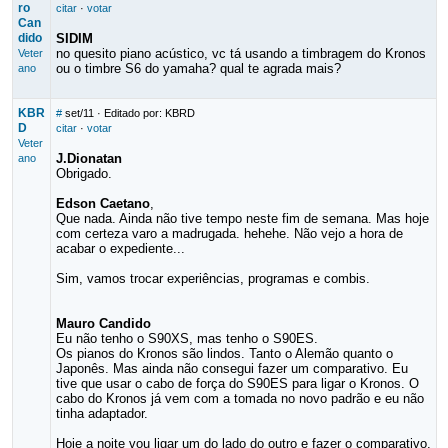
ro
citar
·
votar
Can
dido
SIDIM
no quesito piano acústico, vc tá usando a timbragem do Kronos
Veter
ou o timbre S6 do yamaha? qual te agrada mais?
ano
KBR
#
set/11
· Editado por: KBRD
D
citar
·
votar
Veter
J.Dionatan
ano
Obrigado.
Edson Caetano
,
Que nada. Ainda não tive tempo neste fim de semana. Mas hoje
com certeza varo a madrugada. hehehe. Não vejo a hora de
acabar o expediente...
Sim, vamos trocar experiências, programas e combis.
Mauro Candido
Eu não tenho o S90XS, mas tenho o S90ES.
Os pianos do Kronos são lindos. Tanto o Alemão quanto o
Japonês. Mas ainda não consegui fazer um comparativo. Eu
tive que usar o cabo de força do S90ES para ligar o Kronos. O
cabo do Kronos já vem com a tomada no novo padrão e eu não
tinha adaptador.
Hoje a noite vou ligar um do lado do outro e fazer o comparativo.