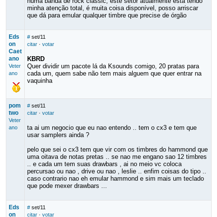
numa banda de rock classic, este setor atualmente está tendo
minha atenção total, é muita coisa disponível, posso arriscar
que dá para emular qualquer timbre que precise de órgão
Eds
#
set/11
on
citar
·
votar
Caet
ano
KBRD
Quer dividir um pacote lá da Ksounds comigo, 20 pratas para
Veter
cada um, quem sabe não tem mais alguem que quer entrar na
ano
vaquinha
pom
#
set/11
two
citar
·
votar
Veter
ta ai um negocio que eu nao entendo .. tem o cx3 e tem que
ano
usar samplers ainda ?
pelo que sei o cx3 tem que vir com os timbres do hammond que
uma oitava de notas pretas .. se nao me engano sao 12 timbres
.. e cada um tem suas drawbars , ai no meio vc coloca
percursao ou nao , drive ou nao , leslie .. enfim coisas do tipo ..
caso contrario nao eh emular hammond e sim mais um teclado
que pode mexer drawbars ...
Eds
#
set/11
on
citar
·
votar