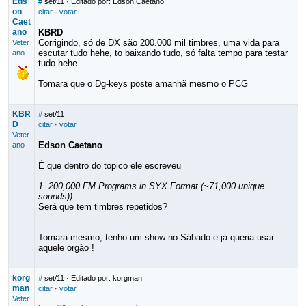
Eds
#
set/11
· Editado por: Edson Caetano
on
citar
·
votar
Caet
ano
KBRD
Corrigindo, só de DX são 200.000 mil timbres, uma vida para
Veter
escutar tudo hehe, to baixando tudo, só falta tempo para testar
ano
tudo hehe
Tomara que o Dg-keys poste amanhã mesmo o PCG
KBR
#
set/11
D
citar
·
votar
Veter
Edson Caetano
ano
É que dentro do topico ele escreveu
1. 200,000 FM Programs in SYX Format (~71,000 unique
sounds))
Será que tem timbres repetidos?
Tomara mesmo, tenho um show no Sábado e já queria usar
aquele orgão !
korg
#
set/11
· Editado por: korgman
man
citar
·
votar
Veter