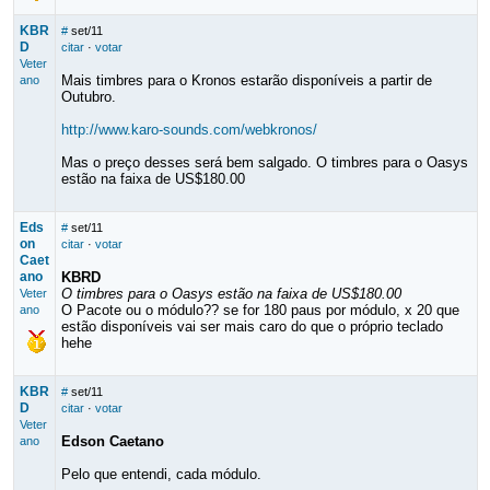
KBR
#
set/11
D
citar
·
votar
Veter
Mais timbres para o Kronos estarão disponíveis a partir de
ano
Outubro.
http://www.karo-sounds.com/webkronos/
Mas o preço desses será bem salgado. O timbres para o Oasys
estão na faixa de US$180.00
Eds
#
set/11
on
citar
·
votar
Caet
ano
KBRD
O timbres para o Oasys estão na faixa de US$180.00
Veter
O Pacote ou o módulo?? se for 180 paus por módulo, x 20 que
ano
estão disponíveis vai ser mais caro do que o próprio teclado
hehe
KBR
#
set/11
D
citar
·
votar
Veter
Edson Caetano
ano
Pelo que entendi, cada módulo.