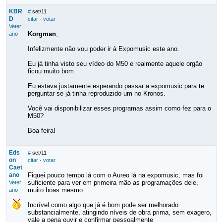
KBR
#
set/11
D
citar
·
votar
Veter
Korgman
,
ano
Infelizmente não vou poder ir à Expomusic este ano.
Eu já tinha visto seu vídeo do M50 e realmente aquele orgão
ficou muito bom.
Eu estava justamente esperando passar a expomusic para te
perguntar se já tinha reproduzido um no Kronos.
Você vai disponibilizar esses programas assim como fez para o
M50?
Boa feira!
Eds
#
set/11
on
citar
·
votar
Caet
ano
Fiquei pouco tempo lá com o Aureo lá na expomusic, mas foi
suficiente para ver em primeira mão as programações dele,
Veter
muito boas mesmo
ano
Incrível como algo que já é bom pode ser melhorado
substancialmente, atingindo níveis de obra prima, sem exagero,
vale a pena ouvir e confirmar pessoalmente