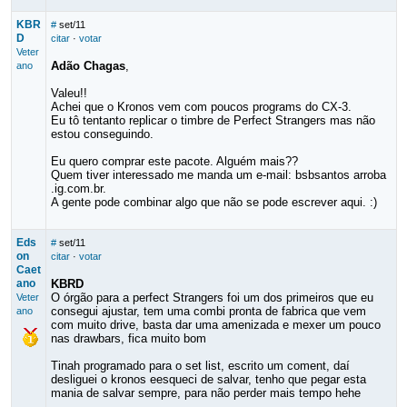
KBR
#
set/11
D
citar
·
votar
Veter
Adão Chagas
,
ano
Valeu!!
Achei que o Kronos vem com poucos programs do CX-3.
Eu tô tentanto replicar o timbre de Perfect Strangers mas não
estou conseguindo.
Eu quero comprar este pacote. Alguém mais??
Quem tiver interessado me manda um e-mail: bsbsantos arroba
.ig.com.br.
A gente pode combinar algo que não se pode escrever aqui. :)
Eds
#
set/11
on
citar
·
votar
Caet
ano
KBRD
O órgão para a perfect Strangers foi um dos primeiros que eu
Veter
consegui ajustar, tem uma combi pronta de fabrica que vem
ano
com muito drive, basta dar uma amenizada e mexer um pouco
nas drawbars, fica muito bom
Tinah programado para o set list, escrito um coment, daí
desliguei o kronos eesqueci de salvar, tenho que pegar esta
mania de salvar sempre, para não perder mais tempo hehe