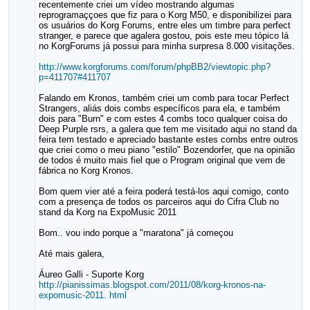
recentemente criei um vídeo mostrando algumas
reprogramaççoes que fiz para o Korg M50, e disponibilizei para
os usuários do Korg Forums, entre eles um timbre para perfect
stranger, e parece que agalera gostou, pois este meu tópico lá
no KorgForums já possui para minha surpresa 8.000 visitações.
http://www.korgforums.com/forum/phpBB2/viewtopic.php?
p=411707#411707
Falando em Kronos, também criei um comb para tocar Perfect
Strangers, aliás dois combs específicos para ela, e também
dois para "Burn" e com estes 4 combs toco qualquer coisa do
Deep Purple rsrs, a galera que tem me visitado aqui no stand da
feira tem testado e apreciado bastante estes combs entre outros
que criei como o meu piano "estilo" Bozendorfer, que na opinião
de todos é muito mais fiel que o Program original que vem de
fábrica no Korg Kronos.
Bom quem vier até a feira poderá testá-los aqui comigo, conto
com a presença de todos os parceiros aqui do Cifra Club no
stand da Korg na ExpoMusic 2011
Bom.. vou indo porque a "maratona" já começou
Até mais galera,
Áureo Galli - Suporte Korg
http://pianissimas.blogspot.com/2011/08/korg-kronos-na-
expomusic-2011. html