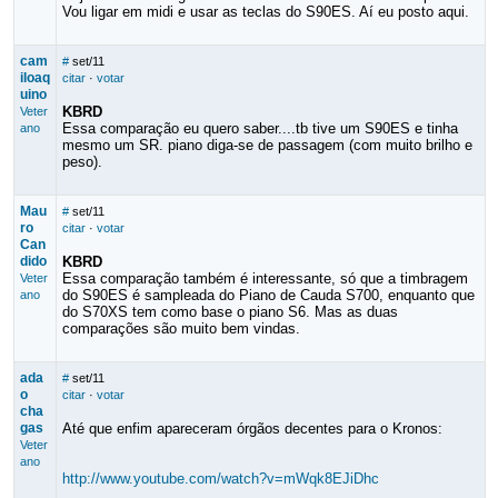
Vou ligar em midi e usar as teclas do S90ES. Aí eu posto aqui.
cam
#
set/11
iloaq
citar
·
votar
uino
KBRD
Veter
Essa comparação eu quero saber....tb tive um S90ES e tinha
ano
mesmo um SR. piano diga-se de passagem (com muito brilho e
peso).
Mau
#
set/11
ro
citar
·
votar
Can
dido
KBRD
Essa comparação também é interessante, só que a timbragem
Veter
do S90ES é sampleada do Piano de Cauda S700, enquanto que
ano
do S70XS tem como base o piano S6. Mas as duas
comparações são muito bem vindas.
ada
#
set/11
o
citar
·
votar
cha
gas
Até que enfim apareceram órgãos decentes para o Kronos:
Veter
ano
http://www.youtube.com/watch?v=mWqk8EJiDhc