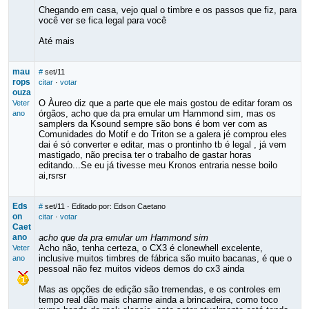
Chegando em casa, vejo qual o timbre e os passos que fiz, para
você ver se fica legal para você
Até mais
mau
#
set/11
rops
citar
·
votar
ouza
O Àureo diz que a parte que ele mais gostou de editar foram os
Veter
órgãos, acho que da pra emular um Hammond sim, mas os
ano
samplers da Ksound sempre são bons é bom ver com as
Comunidades do Motif e do Triton se a galera jé comprou eles
dai é só converter e editar, mas o prontinho tb é legal , já vem
mastigado, não precisa ter o trabalho de gastar horas
editando...Se eu já tivesse meu Kronos entraria nesse boilo
ai,rsrsr
Eds
#
set/11
· Editado por: Edson Caetano
on
citar
·
votar
Caet
ano
acho que da pra emular um Hammond sim
Acho não, tenha certeza, o CX3 é clonewhell excelente,
Veter
inclusive muitos timbres de fábrica são muito bacanas, é que o
ano
pessoal não fez muitos videos demos do cx3 ainda
Mas as opções de edição são tremendas, e os controles em
tempo real dão mais charme ainda a brincadeira, como toco