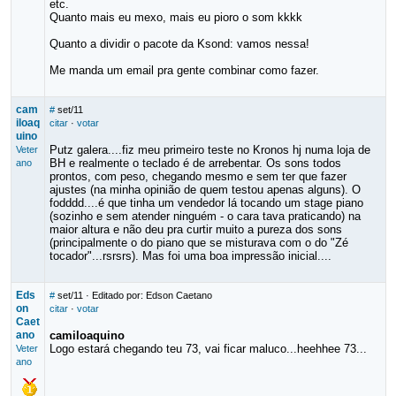
etc.
Quanto mais eu mexo, mais eu pioro o som kkkk
Quanto a dividir o pacote da Ksond: vamos nessa!
Me manda um email pra gente combinar como fazer.
cam
#
set/11
iloaq
citar
·
votar
uino
Putz galera....fiz meu primeiro teste no Kronos hj numa loja de
Veter
BH e realmente o teclado é de arrebentar. Os sons todos
ano
prontos, com peso, chegando mesmo e sem ter que fazer
ajustes (na minha opinião de quem testou apenas alguns). O
fodddd....é que tinha um vendedor lá tocando um stage piano
(sozinho e sem atender ninguém - o cara tava praticando) na
maior altura e não deu pra curtir muito a pureza dos sons
(principalmente o do piano que se misturava com o do "Zé
tocador"...rsrsrs). Mas foi uma boa impressão inicial....
Eds
#
set/11
· Editado por: Edson Caetano
on
citar
·
votar
Caet
ano
camiloaquino
Logo estará chegando teu 73, vai ficar maluco...heehhee 73...
Veter
ano