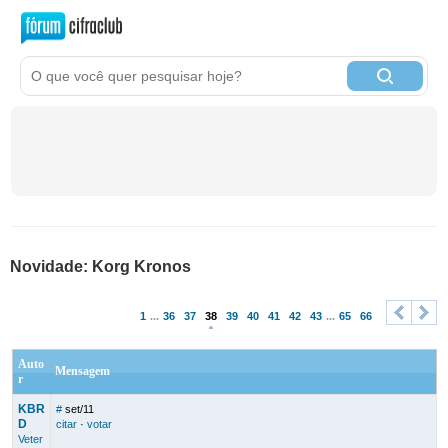
Novidade: Korg Kronos
1
...
36
37
38
39
40
41
42
43
...
65
66
<
>
Auto
Mensagem
r
KBR
#
set/11
D
citar
·
votar
Veter