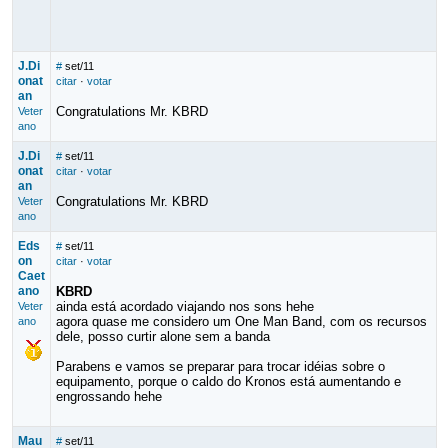
J.Di
#
set/11
onat
citar
·
votar
an
Congratulations Mr. KBRD
Veter
ano
J.Di
#
set/11
onat
citar
·
votar
an
Congratulations Mr. KBRD
Veter
ano
Eds
#
set/11
on
citar
·
votar
Caet
ano
KBRD
ainda está acordado viajando nos sons hehe
Veter
agora quase me considero um One Man Band, com os recursos
ano
dele, posso curtir alone sem a banda
Parabens e vamos se preparar para trocar idéias sobre o
equipamento, porque o caldo do Kronos está aumentando e
engrossando hehe
Mau
#
set/11