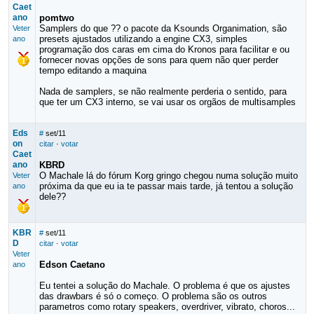
Caet
ano
pomtwo
Samplers do que ?? o pacote da Ksounds Organimation, são
Veter
presets ajustados utilizando a engine CX3, simples
ano
programação dos caras em cima do Kronos para facilitar e ou
fornecer novas opções de sons para quem não quer perder
tempo editando a maquina
Nada de samplers, se não realmente perderia o sentido, para
que ter um CX3 interno, se vai usar os orgãos de multisamples
Eds
#
set/11
on
citar
·
votar
Caet
ano
KBRD
O Machale lá do fórum Korg gringo chegou numa solução muito
Veter
próxima da que eu ia te passar mais tarde, já tentou a solução
ano
dele??
KBR
#
set/11
D
citar
·
votar
Veter
Edson Caetano
ano
Eu tentei a solução do Machale. O problema é que os ajustes
das drawbars é só o começo. O problema são os outros
parametros como rotary speakers, overdriver, vibrato, choros...