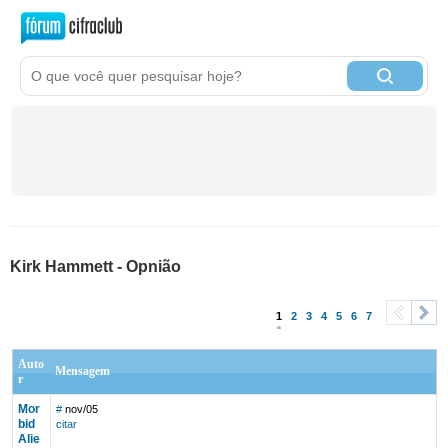
Kirk Hammett - Opnião
1
2
3
4
5
6
7
<
>
Auto
Mensagem
r
Mor
#
nov/05
bid
citar
Alie