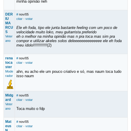
minha opinião neh
DER
#
nov/05
IU
citar
·
votar
MA
RCU
Ele eh foda, tipo ele junta bastante feeling com um poco de
S
velocidade muito loko, meu guitarrista preferido
eh o melhor na minha opinião mas n pra toca mas sim pra
Veter
compor e utilizar akeles solos deleeeeeeeeeeeeee ele eh foda
ano
meu ídolo!!!!!!!!!!!!
(2)
rena
#
nov/05
toca
citar
·
votar
ster
ahn, eu acho ele um pouco criativo e só, mas naum toca tudo
Mode
isso naum
rador
Midg
#
nov/05
ard
citar
·
votar
Veter
Toca muito o fdp
ano
Mat
#
nov/05
eus
citar
·
votar
N