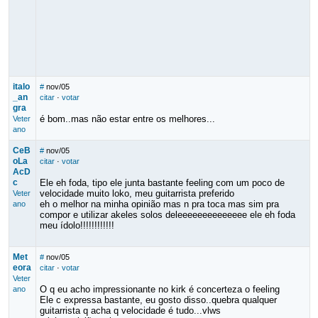
italo
#
nov/05
_an
citar
·
votar
gra
é bom..mas não estar entre os melhores...
Veter
ano
CeB
#
nov/05
oLa
citar
·
votar
AcD
c
Ele eh foda, tipo ele junta bastante feeling com um poco de
velocidade muito loko, meu guitarrista preferido
Veter
eh o melhor na minha opinião mas n pra toca mas sim pra
ano
compor e utilizar akeles solos deleeeeeeeeeeeeee ele eh foda
meu ídolo!!!!!!!!!!!!
Met
#
nov/05
eora
citar
·
votar
Veter
O q eu acho impressionante no kirk é concerteza o feeling
ano
Ele c expressa bastante, eu gosto disso..quebra qualquer
guitarrista q acha q velocidade é tudo...vlws