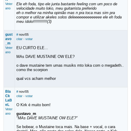
Ele eh foda, tipo ele junta bastante feeling com um poco de
Veter
velocidade muito loko, meu guitarrista preferido
ano
eh o melhor na minha opinião mas n pra toca mas sim pra
compor e utilizar akeles solos deleeeeeeeeeeeeee ele eh foda
meu ídolo!!!!!!!!!!!!(3)
gust
#
nov/05
avo
citar
·
votar
_m
EU CURTO ELE...
Veter
ano
MAs DAVE MUSTAINE OW ELE?
o dave mustaine tem umas musiks mto loka com o megadeth..
como the scorpion
qual vcs acham melhor
Bla
#
nov/05
Ck
citar
·
votar
LaB
eL
O Kirk é muito bom!
Veter
gustavo_m
ano
"MAs DAVE MUSTAINE OW ELE?"
Se bobear, o Mustaine toca mais. Na base + vocal, o cara