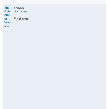
The
#
nov/05
Extr
citar
·
votar
emi
st
Ele é bom.
Veter
ano