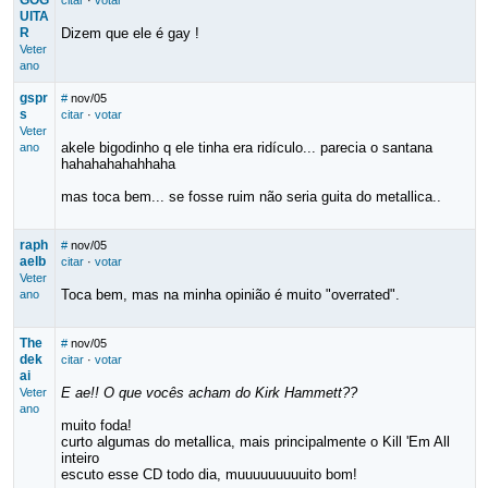
GOG
citar
·
votar
UITA
R
Dizem que ele é gay !
Veter
ano
gspr
#
nov/05
s
citar
·
votar
Veter
akele bigodinho q ele tinha era ridículo... parecia o santana
ano
hahahahahahhaha
mas toca bem... se fosse ruim não seria guita do metallica..
raph
#
nov/05
aelb
citar
·
votar
Veter
Toca bem, mas na minha opinião é muito "overrated".
ano
The
#
nov/05
dek
citar
·
votar
ai
E ae!! O que vocês acham do Kirk Hammett??
Veter
ano
muito foda!
curto algumas do metallica, mais principalmente o Kill 'Em All
inteiro
escuto esse CD todo dia, muuuuuuuuuito bom!