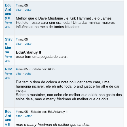
Edu
#
nov/05
Ard
citar
·
votar
anu
y II
Melhor que o Dave Mustaine , e Kirk Hammet , é o James
Hetfield , esse cara sim era foda ! Uma das minhas maiores
Veter
influências no meio de tantos fritadores
ano
Stev
#
nov/05
e
citar
·
votar
Mor
sa
EduArdanuy II
esse tem uma pegada do carai.
Veter
ano
ROo
#
nov/05
· Editado por: ROo
Veter
citar
·
votar
ano
Ele tem o dom de coloca a nota no lugar certo cara, uma
harmonia incrivel, ele eh mto foda, o and justice for all é de dar
inveja.
Sobre o mustaine, nao acho ele melhor que o kirk nao gosto dos
solos dele, mas o marty friedman eh melhor que os dois.
Edu
#
nov/05
· Editado por: EduArdanuy II
Ard
citar
·
votar
anu
y II
mas o marty friedman eh melhor que os dois.