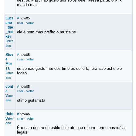
destrói. Mas, não gosto dos solos dele. Nessa parte, o Kirk
manda mais.
Luci
#
nov/05
ano
citar
·
votar
_the
_roc
ele é bom mas prefiro o mustaine
ker
Veter
ano
Stev
#
nov/05
e
citar
·
votar
Mor
sa
eu so nao gosto mtu dos timbres do kirk, fora isso acho ele
fodao.
Veter
ano
cont
#
nov/05
e
citar
·
votar
Veter
otimo guitarrista
ano
ricfs
#
nov/05
Veter
citar
·
votar
ano
É o cara dentro do estilo dele até que é bom. tem umas idéias
legais.