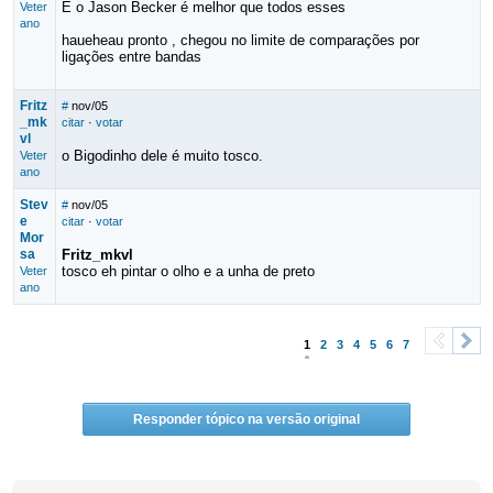
E o Jason Becker é melhor que todos esses
Veter
ano
haueheau pronto , chegou no limite de comparações por
ligações entre bandas
Fritz
#
nov/05
_mk
citar
·
votar
vl
o Bigodinho dele é muito tosco.
Veter
ano
Stev
#
nov/05
e
citar
·
votar
Mor
sa
Fritz_mkvl
tosco eh pintar o olho e a unha de preto
Veter
ano
1
2
3
4
5
6
7
<
>
Responder tópico na versão original