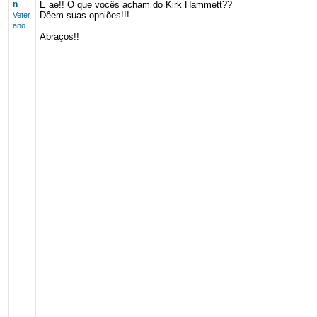
n
E ae!! O que vocês acham do Kirk Hammett??
Dêem suas opniões!!!
Veter
ano
Abraços!!