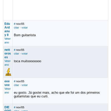
Edu
#
nov/05
Ard
citar
·
votar
anu
y II
Bom guitarrista
Veter
ano
nett
#
nov/05
oros
citar
·
votar
es
toca muitoooooooo
Veter
ano
eee
#
nov/05
vee
citar
·
votar
Veter
eu gosto. Já gostei mais, acho que ele foi um dos primeiros
ano
guitarristas que eu curti.
DIE
#
nov/05