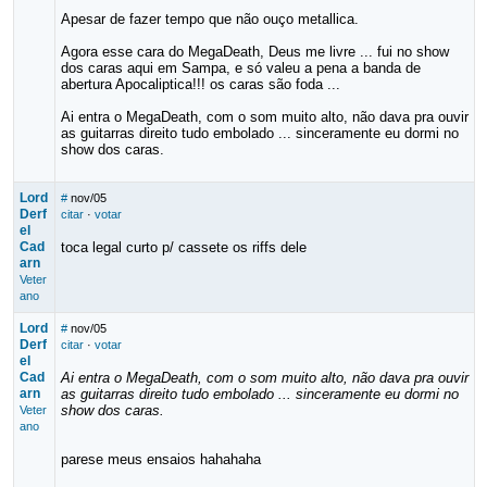
Apesar de fazer tempo que não ouço metallica.
Agora esse cara do MegaDeath, Deus me livre ... fui no show
dos caras aqui em Sampa, e só valeu a pena a banda de
abertura Apocaliptica!!! os caras são foda ...
Ai entra o MegaDeath, com o som muito alto, não dava pra ouvir
as guitarras direito tudo embolado ... sinceramente eu dormi no
show dos caras.
Lord
#
nov/05
Derf
citar
·
votar
el
Cad
toca legal curto p/ cassete os riffs dele
arn
Veter
ano
Lord
#
nov/05
Derf
citar
·
votar
el
Cad
Ai entra o MegaDeath, com o som muito alto, não dava pra ouvir
arn
as guitarras direito tudo embolado ... sinceramente eu dormi no
show dos caras.
Veter
ano
parese meus ensaios hahahaha