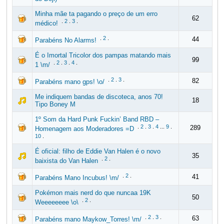
Minha mãe ta pagando o preço de um erro
62
.
2
.
3
.
médico!
.
2
.
44
Parabéns No Alarms!
É o Imortal Tricolor dos pampas matando mais
99
.
2
.
3
.
4
.
1 \m/
.
2
.
3
.
82
Parabéns mano gps! \o/
Me indiquem bandas de discoteca, anos 70!
18
Tipo Boney M
1º Som da Hard Punk Fuckin’ Band RBD –
.
2
.
3
.
4
...
9
.
289
Homenagem aos Moderadores =D
10
.
É oficial: filho de Eddie Van Halen é o novo
35
.
2
.
baixista do Van Halen
.
2
.
41
Parabéns Mano Incubus! \m/
Pokémon mais nerd do que nuncaa 19K
50
.
2
.
Weeeeeeee \o\
.
2
.
3
.
63
Parabéns mano Maykow_Torres! \m/