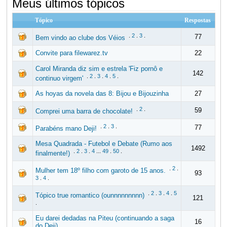
Meus últimos tópicos
Tópico
Respostas
.
2
.
3
.
77
Bem vindo ao clube dos Véios
Convite para filewarez.tv
22
Carol Miranda diz sim e estrela 'Fiz pornô e
142
.
2
.
3
.
4
.
5
.
continuo virgem'
As hoyas da novela das 8: Bijou e Bijouzinha
27
.
2
.
59
Comprei uma barra de chocolate!
.
2
.
3
.
77
Parabéns mano Deji!
Mesa Quadrada - Futebol e Debate (Rumo aos
1492
.
2
.
3
.
4
...
49
.
50
.
finalmente!)
.
2
.
Mulher tem 18º filho com garoto de 15 anos.
93
3
.
4
.
.
2
.
3
.
4
.
5
Tópico true romantico (ounnnnnnnnn)
121
.
Eu darei dedadas na Piteu (continuando a saga
16
do Deji)