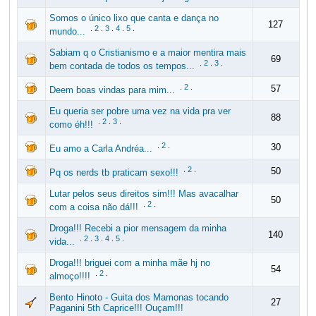
Somos o único lixo que canta e dança no
127
.
2
.
3
.
4
.
5
.
mundo...
Sabiam q o Cristianismo e a maior mentira mais
69
.
2
.
3
.
bem contada de todos os tempos...
.
2
.
57
Deem boas vindas para mim...
Eu queria ser pobre uma vez na vida pra ver
88
.
2
.
3
.
como éh!!!
.
2
.
30
Eu amo a Carla Andréa...
.
2
.
50
Pq os nerds tb praticam sexo!!!
Lutar pelos seus direitos sim!!! Mas avacalhar
50
.
2
.
com a coisa não dá!!!
Droga!!! Recebi a pior mensagem da minha
140
.
2
.
3
.
4
.
5
.
vida...
Droga!!! briguei com a minha mãe hj no
54
.
2
.
almoço!!!!
Bento Hinoto - Guita dos Mamonas tocando
27
Paganini 5th Caprice!!! Ouçam!!!