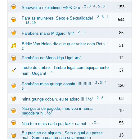
.
2
.
3
.
4
.
5
.
6
.
153
Snowwhite explodindo +40K O.o
.
2
.
3
.
4
Para as mulheres: Sexo e Sexualidade!
544
...
18
.
19
.
.
2
.
3
.
85
Parabéns mano Midgard! \m/
.
Eddie Van Halen diz que quer voltar com Roth
31
2
.
Parabéns ae Mano Uga Uga! \m/
12
Teste de timbre - Timbre legal com equipamento
37
.
2
.
ruim. Ouçam!
.
2
.
3
.
4
.
Parabéns mina grunge cobain !!!!!!!!!!!!
120
5
.
.
2
.
3
.
63
mina grunge cobain, eu te adoro!!!!!! \o/
Não gosto de pagode, mas vou ir numa
19
pagodeira hj.. \o/
.
2
.
55
Não tem mais nada pra fazer na net...
Eu preciso de alguem.. Sem o qual eu passe
13
mal.. Sem o qual eu nao seja ninguem..