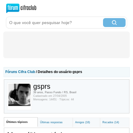
Fóruns Cifra Club
/ Detalhes do usuário gsprs
gsprs
39 anos, Passo Fundo / RS, Brasil
Cadastrado em 27/04/2005
Mensagens: 14451 · Tópicos: 44
Últimos tópicos
Últimas respostas
Amigos (16)
Recados (14)