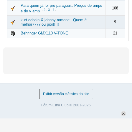
Para quem já foi pro paraguai.. Preços de amps
108
.
2
.
3
.
4
.
e do v amp
kurt cobain X johnny ramone.. Quem é
9
melhor???? ou pior!!!!!
Behringer GMX110 V-TONE
21
Exibir versão clássica do site
Fórum Cifra Club © 2001-2026