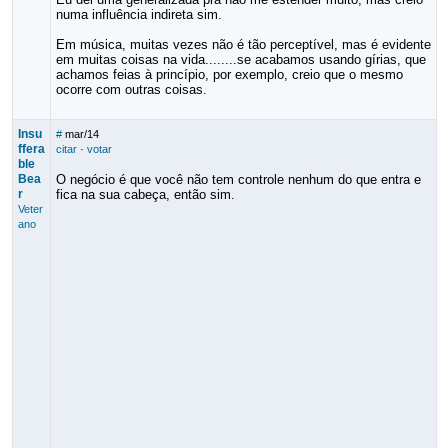
numa influência indireta sim.
Em música, muitas vezes não é tão perceptível, mas é evidente
em muitas coisas na vida........se acabamos usando gírias, que
achamos feias à princípio, por exemplo, creio que o mesmo
ocorre com outras coisas.
Insu
#
mar/14
ffera
citar
·
votar
ble
Bea
O negócio é que você não tem controle nenhum do que entra e
r
fica na sua cabeça, então sim.
Veter
ano