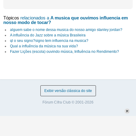
Tópicos
relacionados a
A musica que ouvimos influencia em
nosso modo de tocar?
alguem sabe o nome dessa musica do nosso amigo stanley jordan?
A influência do Jazz sobre a música Brasileira
ql o seu signo?signo tem influencia na musica?
Qual a influência da música na sua vida?
Fazer Lições (escola) ouvindo música, Influência no Rendimento?
Exibir versão clássica do site
Fórum Cifra Club © 2001-2026