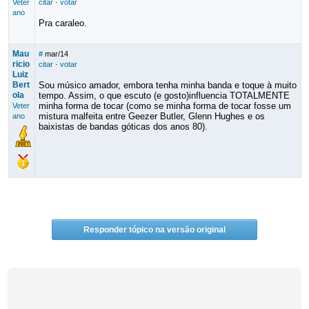
Veter
citar
·
votar
ano
Pra caraleo.
Mau
#
mar/14
ricio
citar
·
votar
Luiz
Bert
Sou músico amador, embora tenha minha banda e toque à muito
ola
tempo. Assim, o que escuto (e gosto)influencia TOTALMENTE
minha forma de tocar (como se minha forma de tocar fosse um
Veter
mistura malfeita entre Geezer Butler, Glenn Hughes e os
ano
baixistas de bandas góticas dos anos 80).
Responder tópico na versão original