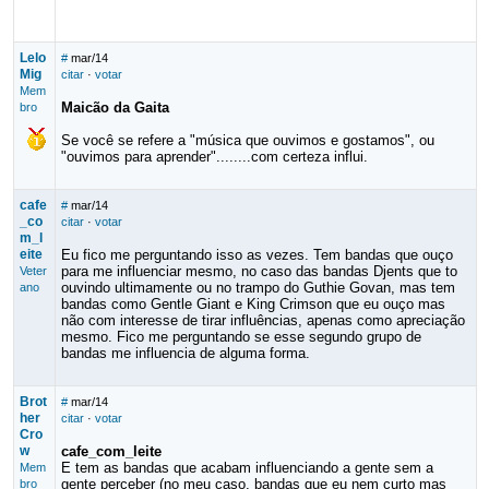
Lelo
#
mar/14
Mig
citar
·
votar
Mem
Maicão da Gaita
bro
Se você se refere a "música que ouvimos e gostamos", ou
"ouvimos para aprender"........com certeza influi.
cafe
#
mar/14
_co
citar
·
votar
m_l
eite
Eu fico me perguntando isso as vezes. Tem bandas que ouço
para me influenciar mesmo, no caso das bandas Djents que to
Veter
ouvindo ultimamente ou no trampo do Guthie Govan, mas tem
ano
bandas como Gentle Giant e King Crimson que eu ouço mas
não com interesse de tirar influências, apenas como apreciação
mesmo. Fico me perguntando se esse segundo grupo de
bandas me influencia de alguma forma.
Brot
#
mar/14
her
citar
·
votar
Cro
w
cafe_com_leite
E tem as bandas que acabam influenciando a gente sem a
Mem
gente perceber (no meu caso, bandas que eu nem curto mas
bro