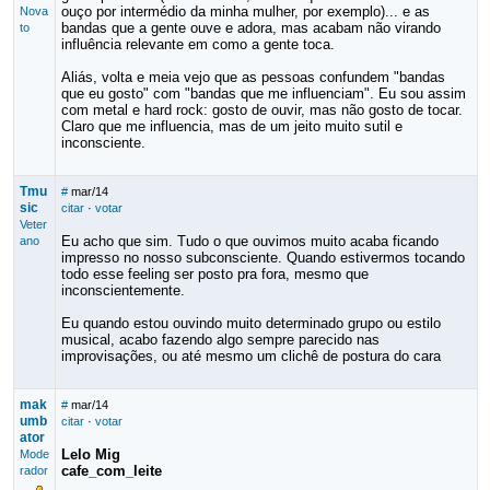
ouço por intermédio da minha mulher, por exemplo)... e as
Nova
bandas que a gente ouve e adora, mas acabam não virando
to
influência relevante em como a gente toca.
Aliás, volta e meia vejo que as pessoas confundem "bandas
que eu gosto" com "bandas que me influenciam". Eu sou assim
com metal e hard rock: gosto de ouvir, mas não gosto de tocar.
Claro que me influencia, mas de um jeito muito sutil e
inconsciente.
Tmu
#
mar/14
sic
citar
·
votar
Veter
Eu acho que sim. Tudo o que ouvimos muito acaba ficando
ano
impresso no nosso subconsciente. Quando estivermos tocando
todo esse feeling ser posto pra fora, mesmo que
inconscientemente.
Eu quando estou ouvindo muito determinado grupo ou estilo
musical, acabo fazendo algo sempre parecido nas
improvisações, ou até mesmo um clichê de postura do cara
mak
#
mar/14
umb
citar
·
votar
ator
Lelo Mig
Mode
cafe_com_leite
rador