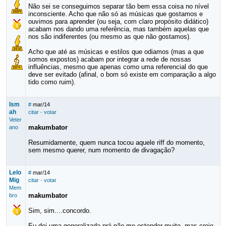
Não sei se conseguimos separar tão bem essa coisa no nível
inconsciente. Acho que não só as músicas que gostamos e
ouvimos para aprender (ou seja, com claro propósito didático)
acabam nos dando uma referência, mas também aquelas que
nos são indiferentes (ou mesmo as que não gostamos).
Acho que até as músicas e estilos que odiamos (mas a que
somos expostos) acabam por integrar a rede de nossas
influências, mesmo que apenas como uma referencial do que
deve ser evitado (afinal, o bom só existe em comparação a algo
tido como ruim).
Ism
#
mar/14
ah
citar
·
votar
Veter
makumbator
ano
Resumidamente, quem nunca tocou aquele riff do momento,
sem mesmo querer, num momento de divagação?
Lelo
#
mar/14
Mig
citar
·
votar
Mem
makumbator
bro
Sim, sim....concordo.
Eu dei uma generalizada prá não me estender muito, mas creio