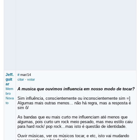
Jeff.
#
mar/14
guit
citar
·
votar
ar
A musica que ouvimos influencia em nosso modo de tocar?
Mem
bro
Sim influência, conscientemente ou inconscientemente sim =]
Nova
Algumas mais outras menos... não há regra, mas a resposta é
to
sim õ/
As bandas que eu mais curto me influenciam até menos que
algumas, pois curto um rock meio pesado, mas meu estilo caiu
para hard rock/ pop rock...mas isto é questão de identidade.
Ouvir músicas, ver os músicos tocar, e etc, isto vai mudando