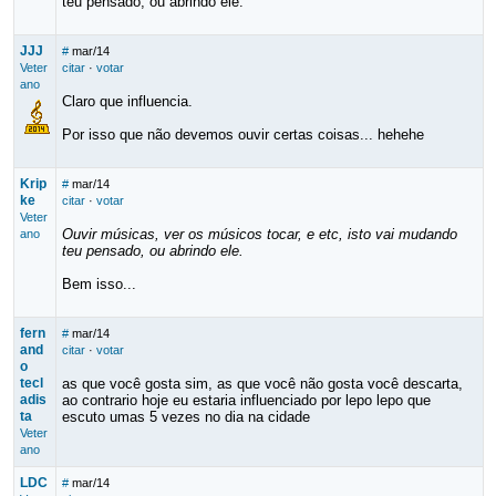
teu pensado, ou abrindo ele.
JJJ
#
mar/14
Veter
citar
·
votar
ano
Claro que influencia.
Por isso que não devemos ouvir certas coisas... hehehe
Krip
#
mar/14
ke
citar
·
votar
Veter
Ouvir músicas, ver os músicos tocar, e etc, isto vai mudando
ano
teu pensado, ou abrindo ele.
Bem isso...
fern
#
mar/14
and
citar
·
votar
o
tecl
as que você gosta sim, as que você não gosta você descarta,
adis
ao contrario hoje eu estaria influenciado por lepo lepo que
ta
escuto umas 5 vezes no dia na cidade
Veter
ano
LDC
#
mar/14