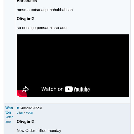
HortaRates
mesma coisa aqui hahahhahhah
Olivgbrl2
só consigo pensar nisso aqui:
Wan
#
24/mai/25 05:31
ton
citar
·
votar
Veter
Olivgbrl2
ano
New Order - Blue monday