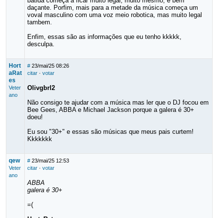
batida começa a ficar muito legal, muito mesmo, é bem
daçante. Porfim, mais para a metade da música começa um
voval masculino com uma voz meio robotica, mas muito legal
tambem.
Enfim, essas são as informações que eu tenho kkkkk,
desculpa.
Hort
#
23/mai/25 08:26
aRat
citar
·
votar
es
Olivgbrl2
Veter
ano
Não consigo te ajudar com a música mas ler que o DJ focou em
Bee Gees, ABBA e Michael Jackson porque a galera é 30+
doeu!
Eu sou "30+" e essas são músicas que meus pais curtem!
Kkkkkkk
qew
#
23/mai/25 12:53
Veter
citar
·
votar
ano
ABBA
galera é 30+
=(