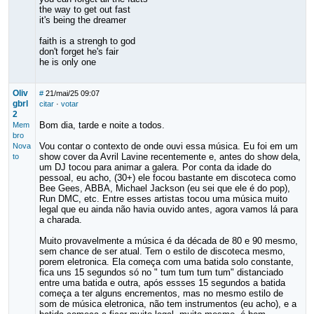
the way to get out fast
it's being the dreamer
faith is a strengh to god
don't forget he's fair
he is only one
Oliv
#
21/mai/25 09:07
gbrl
citar
·
votar
2
Bom dia, tarde e noite a todos.
Mem
bro
Vou contar o contexto de onde ouvi essa música. Eu foi em um
Nova
show cover da Avril Lavine recentemente e, antes do show dela,
to
um DJ tocou para animar a galera. Por conta da idade do
pessoal, eu acho, (30+) ele focou bastante em discoteca como
Bee Gees, ABBA, Michael Jackson (eu sei que ele é do pop),
Run DMC, etc. Entre esses artistas tocou uma música muito
legal que eu ainda não havia ouvido antes, agora vamos lá para
a charada.
Muito provavelmente a música é da década de 80 e 90 mesmo,
sem chance de ser atual. Tem o estilo de discoteca mesmo,
porem eletronica. Ela começa com uma batida solo constante,
fica uns 15 segundos só no " tum tum tum tum" distanciado
entre uma batida e outra, após essses 15 segundos a batida
começa a ter alguns encrementos, mas no mesmo estilo de
som de música eletronica, não tem instrumentos (eu acho), e a