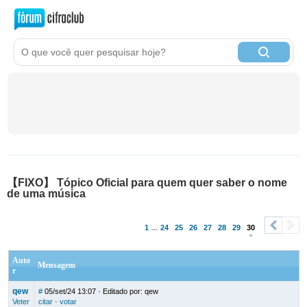
【FIXO】 Tópico Oficial para quem quer saber o nome
de uma música
1
...
24
25
26
27
28
29
30
<
>
Auto
Mensagem
r
qew
#
05/set/24 13:07
· Editado por: qew
Veter
citar
·
votar