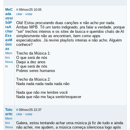
MeC
#
09/nov/25 10:05
ada
citar
·
votar
strei
SóP
Olá! Estou procurando duas canções e não acho por nada.
raA
Ambas MPB. Tô um tanto indignado, pra falar a verdade, porque
char
"sei" trechos inteiros e os sites de busca e queridos chats de AI
Ess
simplesmente não as encontram, bem como apps
asM
especializados. Já revirei playlists inteiras e não acho. Alguém
úsic
conhece?
as
Trecho da Música 1:
Mem
O que será de nós
bro
Daqui a dez anos
Nova
O que será de nós
to
Pobres seres humanos
Trecho da Música 2:
Nada nada nada nada nada não
...
Nada que não me lembre você
Nada que não me faça sentir/esquecer
Tutu
#
09/nov/25 22:37
artic
citar
·
votar
Mem
Galera, estou tentando achar uma música já fiz de tudo e ainda
bro
não achei, me ajudem, a música começa silenciosa logo após
Nova