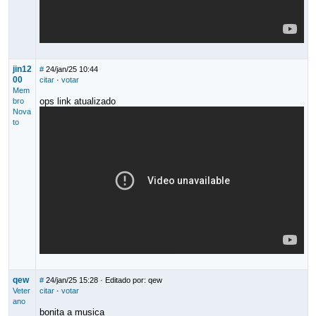
jin12
#
24/jan/25 10:44
00
citar
·
votar
Mem
ops link atualizado
bro
Nova
to
qew
#
24/jan/25 15:28
· Editado por: qew
Veter
citar
·
votar
ano
bonita a musica