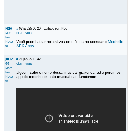
Ngo
#
07/jan/25 06:20
· Editado por: Ngo
Mem
citar
·
votar
bro
Você pode baixar aplicativos de música ao acessar o
Modhello
Nova
APK Apps
.
to
jin12
#
21/jan/25 19:42
00
citar
·
votar
Mem
alguem sabe o nome dessa musica, gravei da radio porem os
bro
app de reconhecimento musical nao funcionam
Nova
to