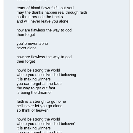
tears of blood flows fulfill out soul
may the thanks happen real through faith
as the stars ride the tracks
and will never leave you alone
now are flawless the way to god
then forget
you're never alone
never alone
now are flawless the way to god
then forget
how'd be strong the world
where you should've died believing
it is making winners
you can forget all the facts
the way to get out fast
is being the dreamer
faith is a strengh to go home
he'll never let you go alone
so think of heaven
how'd be strong the world
where you should've died believin'
it is making winners
you can forget all the facts