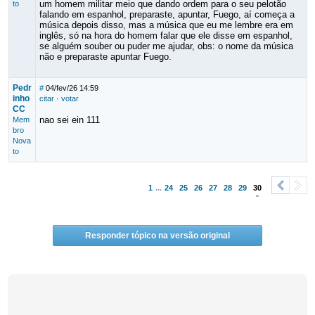
um homem militar meio que dando ordem para o seu pelotão
to
falando em espanhol, preparaste, apuntar, Fuego, aí começa a
música depois disso, mas a música que eu me lembre era em
inglês, só na hora do homem falar que ele disse em espanhol,
se alguém souber ou puder me ajudar, obs: o nome da música
não e preparaste apuntar Fuego.
Pedr
#
04/fev/26 14:59
inho
citar
·
votar
CC
nao sei ein 111
Mem
bro
Nova
to
1
...
24
25
26
27
28
29
30
<
>
Responder tópico na versão original