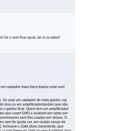
! Se o som ficar igual, ae vc ja sabe!!
e um captador mais fraco traduz esse som
. Se usar um captador de mais ganho, vai
ito boa ou um amplificador/pedais que não
s o ganho final. Quem tem um amplificador
stas que usam EMG é acabam por optar por
transmissores sem fios usados em shows. O
res sem fio (pode ver, em muitas cenas de
. Inclusive o Zakk dizia claramente, que
o som limpo do Zakk ao vivo é sofrível, isso