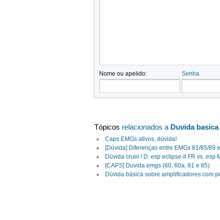
Nome ou apelido:
Senha
Tópicos
relacionados a
Duvida basic
Caps EMGs ativos, dúvida!
[Dúvida] Diferenças entre EMGs 81/85/89
Dúvida cruel ! D: esp eclipse-II FR vs. esp
[CAPS] Duvida emgs (60, 60a, 81 e 85)
Dúvida básica sobre amplificadores com p