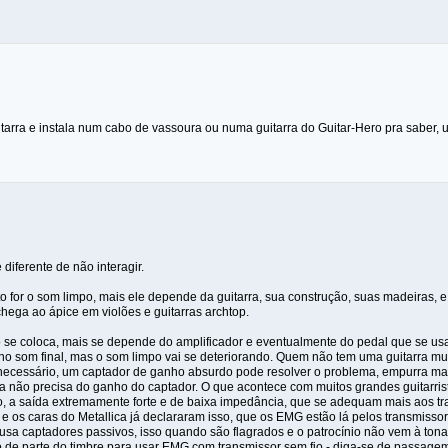
itarra e instala num cabo de vassoura ou numa guitarra do Guitar-Hero pra saber, ué
diferente de não interagir.
o for o som limpo, mais ele depende da guitarra, sua construção, suas madeiras, 
chega ao ápice em violões e guitarras archtop.
se coloca, mais se depende do amplificador e eventualmente do pedal que se usa
o som final, mas o som limpo vai se deteriorando. Quem não tem uma guitarra mu
cessário, um captador de ganho absurdo pode resolver o problema, empurra mai
 não precisa do ganho do captador. O que acontece com muitos grandes guitarri
ão, a saída extremamente forte e de baixa impedância, que se adequam mais aos 
e os caras do Metallica já declararam isso, que os EMG estão lá pelos transmisso
 usa captadores passivos, isso quando são flagrados e o patrocínio não vem à tona)
 de parte do timbre para usar EMG com transmissor sem fio - diga-se de passagem, 