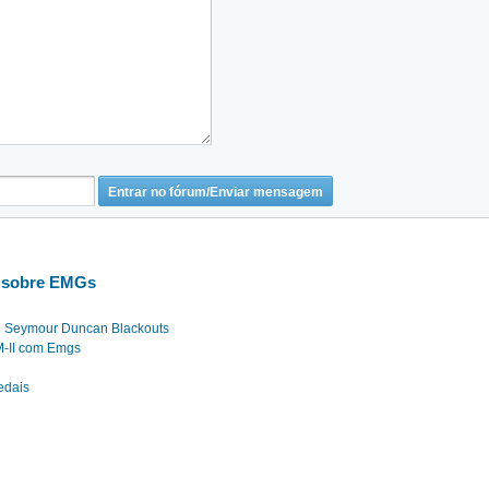
a sobre EMGs
 e Seymour Duncan Blackouts
 M-II com Emgs
edais