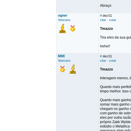
Abraço
ogner
#
dez/11
Veterano
citar
·
votar
Tmazzo
Tira eles da sua gu
hehe!!
MMI
#
dez/11
Veterano
citar
·
votar
Tmazzo
Interagem menos, é 
Quanto mais perfeit
limpo melhor. Isso 
Quanto mais ganho 
somar mais ganho n
chegam no ganho ne
com ganho de sobra
eles por outra raz
próprio Zakk Wylde 
estúdio o Metallica
precisava abrir mão