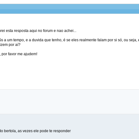
ei esta resposta aqui no forum e nao achei...
Gs a um tempo, e a duvida que tenho, é se eles realmente falam por si só, ou seja
izem por aí?
, por favor me ajudem!
do bertola, as vezes ele pode te responder