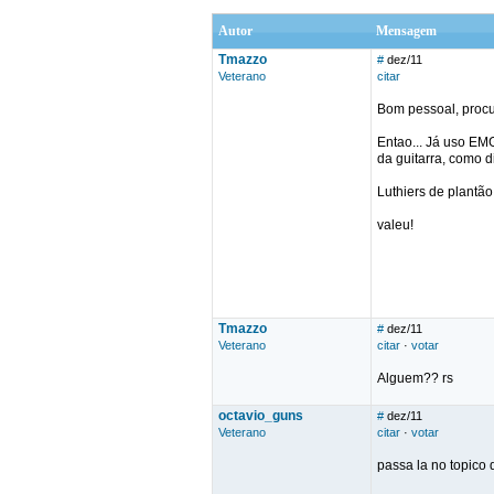
Autor
Mensagem
Tmazzo
#
dez/11
Veterano
citar
Bom pessoal, procur
Entao... Já uso EM
da guitarra, como d
Luthiers de plantão
valeu!
Tmazzo
#
dez/11
Veterano
citar
·
votar
Alguem?? rs
octavio_guns
#
dez/11
Veterano
citar
·
votar
passa la no topico 