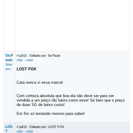
Sir.P
#
jul/10
· Editado por: Sir.Paulo
aulo
citar
·
votar
Veter
LOST FOX
ano
Cara nunca vi essa marca!
Com certeza absoluta que boa ela não deve ser para ser
vendida a um preço tão baixo como esse! Se bem que o preço
de duas SG de baixo custo!
Em fim só testando mesmo para saber!
LOS
#
jul/10
· Editado por: LOST FOX
T
citar
·
votar