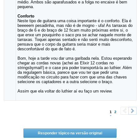
médio. Ambos são aparafusados e a folga no encaixe é bem
pequena.
Conforto
Neste tipo de guitarra uma coisa importante é o conforto. Ela é
beeeeem pesadinha, mas não é de mogno - ufa! As tarraxas do
braço de 6 e do braço de 12 ficam muito próximas entre si, o
que enxe um pouquinho o saco pra se achar naquele monte de
tarraxas. Toquei apenas sentado e não senti muito desconforto,
pensava que o corpo da guitarra seria maior e mais
desconfortável do que de fato é.
Bom, hoje a tarde vou dar uma garibada nela. Estou esperando
chegar as cordas novas (achei as Elixir 12 cordas no
stringsbymail!) e o case pra poder transportá-la ao luthier. Além
da regulagem básica, parece que vou ter que pedir uma
modificação no circuito para fazer com que uma das chaves
selecione os captadores e a outra selecione o braço.
Assim que ela voltar do luthier aí eu faço um review.
1
2
<
>
Responder tópico na versão original