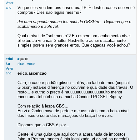
Veter
Vi que eles vendem uns cases pra LP. É destes cases que você
ano
comprou? Eles são legais mesmo?
dei uma sapeada numas les paul da GBSPro... Digamos que o
acabamento é sofrível.
Qual o nível de "sofrimento"? Eu espero um acabamento nível
Shelter. Já vi umas Shelter Nashville e achei o acabamento
simples porém sem grandes erros. Que cagadas você achou?
edal
#
jul/10
ko
citar
·
votar
Veter
erico.ascencao
ano
Cara, o case é padrão gibson... aliás, ao lado do meu (original
Gibson) nota-se diferença no courvim e qualidade das travas. O
resto... e outra: o preço é muuuuuuuuuuuuuuuuuito menor
Ficou uma tchutchuca na minha Condor LPC SET Bigsby
Com relação à lespa GBS...
Eu vi a Goden nova de perto e me assustei com o baixo nivel
dos frisos e corte das marcações do braço horríveis.
Digamos que a GBS é pior...
Gente: é uma guita que aqui com a acaralhada de impostos
(sim, a Prisma Imports é loja legalizada! vi alvará na parede!)