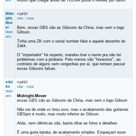
Assim que chegar antes de TOCAR poste o review, por favor!
ano
Midn
#
jul/10
ight.
citar
·
votar
Mov
er
Bem, essas GBS são as Gibsons da China, mas sem o logo
Gibson.
Veter
ano
Tinha uma ZK com o serial number fake e aquele desenho do
Zakk.
O "importador" foi esperto, mandou tirar o nome pra não ter
problemas com a pirataria. Pelo menos são "honestos", ao
contrário de alguns sem vergonhas por aí, que tentam passar
essas Gibsons falsas.
edal
#
jul/10
ko
citar
·
votar
Veter
Midnight.Mover
ano
essas GBS são as Gibsons da China, mas sem o logo Gibson
Não sei de onde vc tirou isso, mas o acabamento das guitarras
GBSpro é muito, mas muito inferior às Gibson.
Aliás, nem idênticas são, basta olhar as fotos e detalhes.
É uma guita barata, de acabamento simples. Esqueçam esse