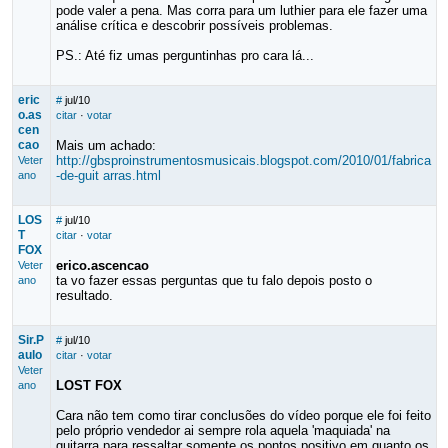
pode valer a pena. Mas corra para um luthier para ele fazer uma
análise crítica e descobrir possíveis problemas.
PS.: Até fiz umas perguntinhas pro cara lá...
eric
#
jul/10
o.as
citar
·
votar
cen
cao
Mais um achado:
http://gbsproinstrumentosmusicais.blogspot.com/2010/01/fabrica
Veter
-de-guit arras.html
ano
LOS
#
jul/10
T
citar
·
votar
FOX
erico.ascencao
Veter
ta vo fazer essas perguntas que tu falo depois posto o
ano
resultado.
Sir.P
#
jul/10
aulo
citar
·
votar
Veter
LOST FOX
ano
Cara não tem como tirar conclusões do vídeo porque ele foi feito
pelo próprio vendedor ai sempre rola aquela 'maquiada' na
guitarra para ressaltar somente os pontos positivo em quanto os