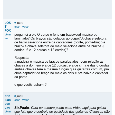
LOS
#
jul/10
T
citar
·
votar
FOX
perguntei a ele O corpo é feito em basswood maciço ou
Veter
laminado? Os braços são colados ao corpo? A chave seletora
ano
de baixo seleciona entre os captadores (ponte, ponte-braço e
braço) e chave seletora do meio seleciona entre os braços (6
cordas, 6 e 12 cordas e 12 cordas)?
Resposta:
a madeira é maciça os braços parafusados, com relação as
chaves a do meio é a de 12 cordas, e a de cima é das 6 cordas
ambas chaves tem a mesma função q as guitarras comum, pra
cima captador do braço no meio os dois e pra baixo o captador
da ponte.
o que vocês acham ?
eric
#
jul/10
o.as
citar
·
votar
cen
cao
Sir.Paulo
:
Cara eu sempre posto esse vídeo aqui para galera
que fala que o controle de qualidade das guitarras Chinesas não
Veter