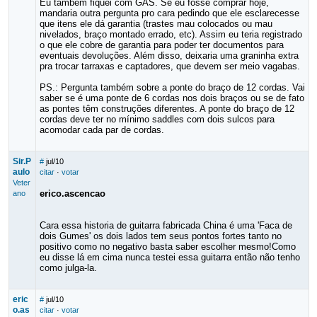
Eu também fiquei com GAS. Se eu fosse comprar hoje,
mandaria outra pergunta pro cara pedindo que ele esclarecesse
que itens ele dá garantia (trastes mau colocados ou mau
nivelados, braço montado errado, etc). Assim eu teria registrado
o que ele cobre de garantia para poder ter documentos para
eventuais devoluções. Além disso, deixaria uma graninha extra
pra trocar tarraxas e captadores, que devem ser meio vagabas.
PS.: Pergunta também sobre a ponte do braço de 12 cordas. Vai
saber se é uma ponte de 6 cordas nos dois braços ou se de fato
as pontes têm construções diferentes. A ponte do braço de 12
cordas deve ter no mínimo saddles com dois sulcos para
acomodar cada par de cordas.
Sir.P
#
jul/10
aulo
citar
·
votar
Veter
erico.ascencao
ano
Cara essa historia de guitarra fabricada China é uma 'Faca de
dois Gumes' os dois lados tem seus pontos fortes tanto no
positivo como no negativo basta saber escolher mesmo!Como
eu disse lá em cima nunca testei essa guitarra então não tenho
como julga-la.
eric
#
jul/10
o.as
citar
·
votar