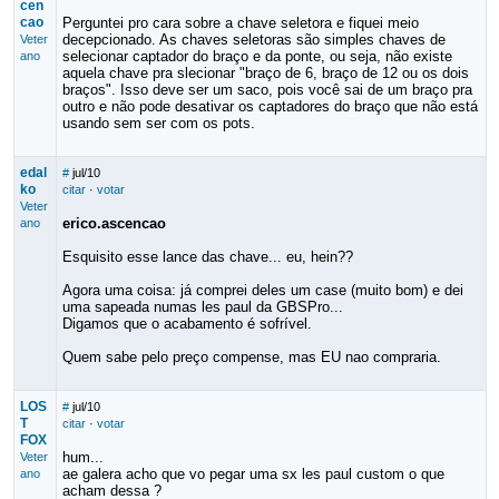
cen
cao
Perguntei pro cara sobre a chave seletora e fiquei meio
decepcionado. As chaves seletoras são simples chaves de
Veter
selecionar captador do braço e da ponte, ou seja, não existe
ano
aquela chave pra slecionar "braço de 6, braço de 12 ou os dois
braços". Isso deve ser um saco, pois você sai de um braço pra
outro e não pode desativar os captadores do braço que não está
usando sem ser com os pots.
edal
#
jul/10
ko
citar
·
votar
Veter
erico.ascencao
ano
Esquisito esse lance das chave... eu, hein??
Agora uma coisa: já comprei deles um case (muito bom) e dei
uma sapeada numas les paul da GBSPro...
Digamos que o acabamento é sofrível.
Quem sabe pelo preço compense, mas EU nao compraria.
LOS
#
jul/10
T
citar
·
votar
FOX
hum...
Veter
ae galera acho que vo pegar uma sx les paul custom o que
ano
acham dessa ?