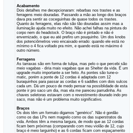
Acabamento
Dois detalhes me decepcionaram: rebarbas nos trastes e as
ferragens meio douradas. Passando a mão ao longo dos braços
dava pra sentir as coceguinhas de quase todos os trastes.
Quanto às ferragens, elas não são tão douradas assim mas a
iluminação ajuda muito no efeito. Não achei falhas na pintura do
corpo nem do headstock. O braço não é pintado e não é
envernizado, o que eu até prefiro um pouquinho. Um dos knobs
dos potenciômetros veio encaixado errado: quando ele está no
mínimo o 4 fica voltado pra mim, e quando está no máximo é
outro número.
Ferragens
As tarraxas são em forma de tulipa, mas pelo o que percebi são
meio vagabas - diria mais vagabas que as Shelter da vida. É um
upgrade muito importante a ser feito. As pontes são tune-o-
matic, porém a ponte de 12 cordas é adaptada com 12
buraquinhos para passar as cordas e 6 saddles com dois sulcos
cada um. Dá um pouco de medo pensar na possiblidade de esta
ponte ir pro saco um dia, mas ela me pareceu parrudinha. As
chaves seletoras estavam com o revestimento dourado indo pro
saco, mas não é um problema muito significativo.
Braços
Os dois têm um formato digamos "genérico". Não é gordão
como os das LPs nem magrelo como os das superstratos da
vida. Ambos têm a mesma largura, de modo que as 12 cordas
ficam bem próximas (comparando com meu violão de 12, cujo
braço é meio larguinho) e as 6 cordas ficam com espaçamento