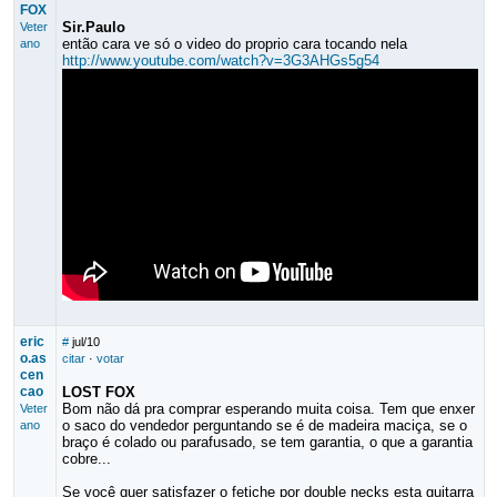
FOX
Sir.Paulo
Veter
então cara ve só o video do proprio cara tocando nela
ano
http://www.youtube.com/watch?v=3G3AHGs5g54
eric
#
jul/10
o.as
citar
·
votar
cen
cao
LOST FOX
Bom não dá pra comprar esperando muita coisa. Tem que enxer
Veter
o saco do vendedor perguntando se é de madeira maciça, se o
ano
braço é colado ou parafusado, se tem garantia, o que a garantia
cobre...
Se você quer satisfazer o fetiche por double necks esta guitarra