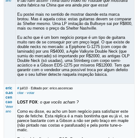
é tão ruim assim! Tinha outro vídeo no Youtube que mostrava
ano
outra fabrica na China que era ainda pior que essa!
Eu postei mais no sentido de mostrar daonde esta marca
brotou. Mas é aquela coisa: estas guitarras devem se comparar
às Shelter mesmo. Uma LP imitação da Bullseye sai por R$800,
mais ou menos o preço da Shelter Nashville.
Eu acho que é um bom negócio porque é um tipo de guitarra
muito raro de se conseguir por um preço legal. O que existe de
double necks no mercado: a Epiphone G-1275 (com corpo de
laminado) por uns R$4000, a Agile Valkyrie Double Neck (que
sumiu do mercado) só importando por R$2000, as antigas OLP
Double Neck (só usadas), uma Strinberg com corpo semi-
acústico e a Gibson EDS-1275 por míseros R$12000. Tem que
garantir com o vendedor uma possível troca por algum defeito
que o seu luthier detecte naquela inspeção básica.
eric
#
jul/10
· Editado por: erico.ascencao
o.as
citar
·
votar
cen
cao
LOST FOX
:
o que vocês acham ?
Veter
Como eu disse, eu acho um bom negócio para satisfazer este
ano
tipo de fetiche. Esta réplica é a mais bonitinha que eu já vi, se
parece bastante com a Gibson a não ser pelo braço em maple
(não pintado nas costas e parafusado) e pela ponte tune-o-
matic.