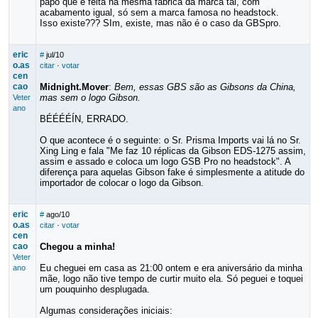
papo que é feita na mesma fabrica da marca tal, com
acabamento igual, só sem a marca famosa no headstock.
Isso existe??? SIm, existe, mas não é o caso da GBSpro.
eric
#
jul/10
o.as
citar
·
votar
cen
cao
Midnight.Mover
:
Bem, essas GBS são as Gibsons da China,
mas sem o logo Gibson.
Veter
ano
BÉÉÉÉÍN, ERRADO.
O que acontece é o seguinte: o Sr. Prisma Imports vai lá no Sr.
Xing Ling e fala "Me faz 10 réplicas da Gibson EDS-1275 assim,
assim e assado e coloca um logo GSB Pro no headstock". A
diferença para aquelas Gibson fake é simplesmente a atitude do
importador de colocar o logo da Gibson.
eric
#
ago/10
o.as
citar
·
votar
cen
cao
Chegou a minha!
Veter
Eu cheguei em casa as 21:00 ontem e era aniversário da minha
ano
mãe, logo não tive tempo de curtir muito ela. Só peguei e toquei
um pouquinho desplugada.
Algumas considerações iniciais: