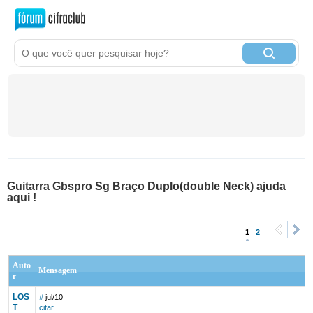
Guitarra Gbspro Sg Braço Duplo(double Neck) ajuda
aqui !
1
2
<
>
Auto
Mensagem
r
LOS
#
jul/10
T
citar