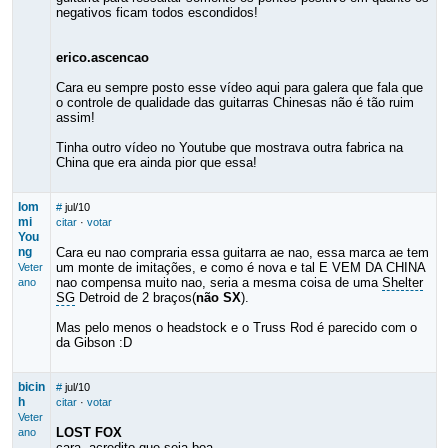
negativos ficam todos escondidos!
erico.ascencao
Cara eu sempre posto esse vídeo aqui para galera que fala que
o controle de qualidade das guitarras Chinesas não é tão ruim
assim!
Tinha outro vídeo no Youtube que mostrava outra fabrica na
China que era ainda pior que essa!
Iom
#
jul/10
mi
citar
·
votar
You
ng
Cara eu nao compraria essa guitarra ae nao, essa marca ae tem
um monte de imitações, e como é nova e tal E VEM DA CHINA
Veter
nao compensa muito nao, seria a mesma coisa de uma
Shelter
ano
SG
Detroid de 2 braços(
não SX
).
Mas pelo menos o headstock e o Truss Rod é parecido com o
da Gibson :D
bicin
#
jul/10
h
citar
·
votar
Veter
LOST FOX
ano
cara, acredito que seja boa..