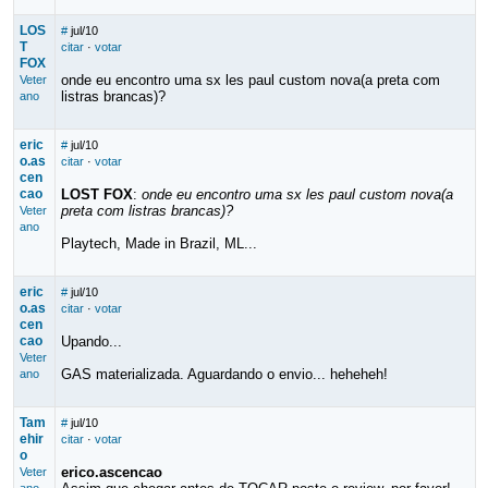
LOS
#
jul/10
T
citar
·
votar
FOX
onde eu encontro uma sx les paul custom nova(a preta com
Veter
listras brancas)?
ano
eric
#
jul/10
o.as
citar
·
votar
cen
cao
LOST FOX
:
onde eu encontro uma sx les paul custom nova(a
preta com listras brancas)?
Veter
ano
Playtech, Made in Brazil, ML...
eric
#
jul/10
o.as
citar
·
votar
cen
cao
Upando...
Veter
GAS materializada. Aguardando o envio... heheheh!
ano
Tam
#
jul/10
ehir
citar
·
votar
o
erico.ascencao
Veter