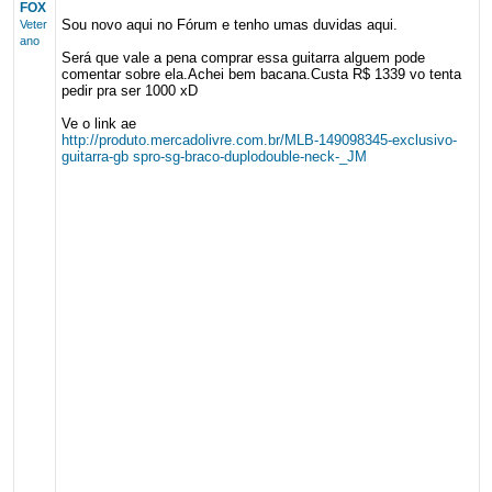
FOX
Sou novo aqui no Fórum e tenho umas duvidas aqui.
Veter
ano
Será que vale a pena comprar essa guitarra alguem pode
comentar sobre ela.Achei bem bacana.Custa R$ 1339 vo tenta
pedir pra ser 1000 xD
Ve o link ae
http://produto.mercadolivre.com.br/MLB-149098345-exclusivo-
guitarra-gb spro-sg-braco-duplodouble-neck-_JM