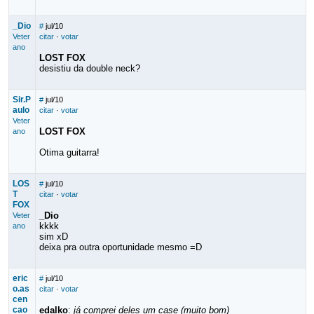
_Dio
#
jul/10
Veter
citar
·
votar
ano
LOST FOX
desistiu da double neck?
Sir.P
#
jul/10
aulo
citar
·
votar
Veter
LOST FOX
ano
Otima guitarra!
LOS
#
jul/10
T
citar
·
votar
FOX
_Dio
Veter
kkkk
ano
sim xD
deixa pra outra oportunidade mesmo =D
eric
#
jul/10
o.as
citar
·
votar
cen
cao
edalko
:
já comprei deles um case (muito bom)