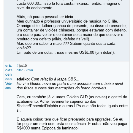
custa 600,00... isso lá fora custa mixaria... então, imagina o
nivel do acabamento...
Aliás, só para o pessoal ter ideia:
Meu cunhado é professor universitário de musica no CHile.
O amigo dele, luthier ganhou de presente, eu disse de presente,
um container de violões chineses, porque estavam com defeito,
e o custo para voltar o container seria maior do que desovar o
produto com defeito (aliás, defeito risível!).
Mas querem saber a maior??? Sabem quanto custa cada
violão??
Um puto de um dólar... isso mesmo US$1,00 (um dólar!).
eric
#
jul/10
o.as
citar
·
votar
cen
cao
edalko
:
Com relação à lespa GBS...
Eu vi a Goden nova de perto e me assustei com o baixo nivel
Veter
dos frisos e corte das marcações do braço horríveis.
ano
Cara, eu também já vi umas Golden GLD (as novas) e gostei do
acabamento. Achei levemente superior ao das
Shelter/Phoenix/Dolphin e outras LPs que são todas iguais entre
si.
É aquela coisa: tem que ficar preparado para upgrades. Se eu
for pegar um será com esta consciência. E outra: não vou pagar
R$4000 numa Epipoca de laminado!