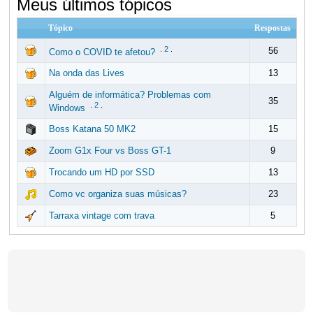
Meus últimos tópicos
Tópico
Respostas
.
2
.
56
Como o COVID te afetou?
Na onda das Lives
13
Alguém de informática? Problemas com
35
.
2
.
Windows
Boss Katana 50 MK2
15
Zoom G1x Four vs Boss GT-1
9
Trocando um HD por SSD
13
Como vc organiza suas músicas?
23
Tarraxa vintage com trava
5