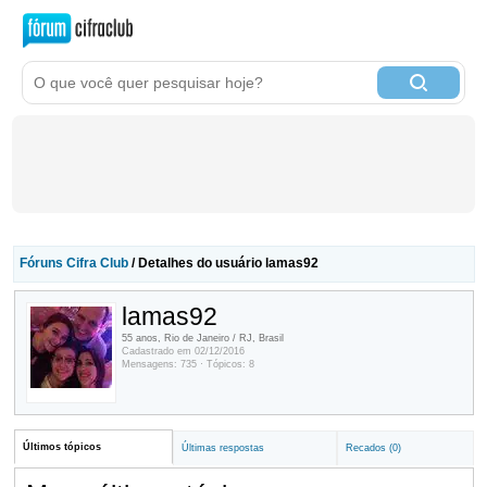
Fóruns Cifra Club
/ Detalhes do usuário lamas92
lamas92
55 anos, Rio de Janeiro / RJ, Brasil
Cadastrado em 02/12/2016
Mensagens: 735 · Tópicos: 8
Últimos tópicos
Últimas respostas
Recados (0)