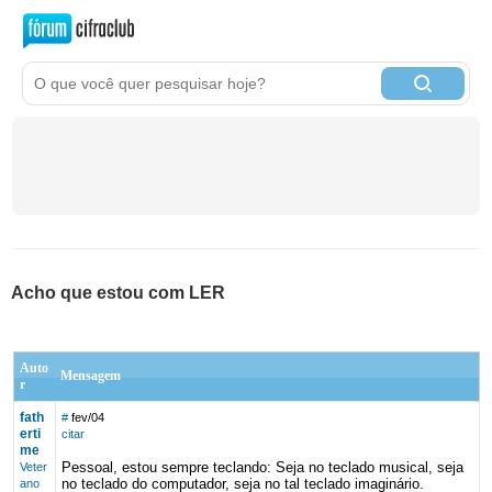
Acho que estou com LER
Auto
Mensagem
r
fath
#
fev/04
erti
citar
me
Pessoal, estou sempre teclando: Seja no teclado musical, seja
Veter
no teclado do computador, seja no tal teclado imaginário.
ano