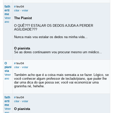
fath
#
fev/04
erti
citar
·
votar
me
The Pianist
Veter
ano
O QUÊ??? ESTALAR OS DEDOS AJUDA A PERDER
AGILIDADE???
Nunca mais vou estalar os dedos na minha vida...
O pianista
Se as dores continuarem vou procurar mesmo um médico...
O
#
fev/04
piani
citar
·
votar
sta
Também acho que é a coisa mais sensata a se fazer. Lógico, se
Veter
você conhecer algum professor de teclado/piano, que puder lhe
ano
dar uma dica do que possa ser, você vai economizar uma
graninha né, hehehe.
fath
#
fev/04
erti
citar
·
votar
me
O pianista
Veter
ano