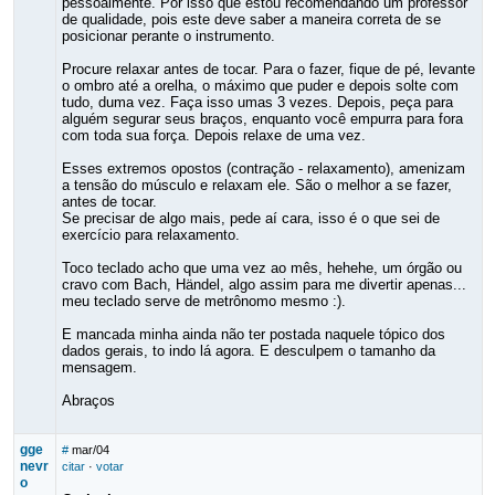
pessoalmente. Por isso que estou recomendando um professor
de qualidade, pois este deve saber a maneira correta de se
posicionar perante o instrumento.
Procure relaxar antes de tocar. Para o fazer, fique de pé, levante
o ombro até a orelha, o máximo que puder e depois solte com
tudo, duma vez. Faça isso umas 3 vezes. Depois, peça para
alguém segurar seus braços, enquanto você empurra para fora
com toda sua força. Depois relaxe de uma vez.
Esses extremos opostos (contração - relaxamento), amenizam
a tensão do músculo e relaxam ele. São o melhor a se fazer,
antes de tocar.
Se precisar de algo mais, pede aí cara, isso é o que sei de
exercício para relaxamento.
Toco teclado acho que uma vez ao mês, hehehe, um órgão ou
cravo com Bach, Händel, algo assim para me divertir apenas...
meu teclado serve de metrônomo mesmo :).
E mancada minha ainda não ter postada naquele tópico dos
dados gerais, to indo lá agora. E desculpem o tamanho da
mensagem.
Abraços
gge
#
mar/04
nevr
citar
·
votar
o