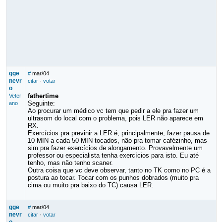
gge
#
mar/04
nevr
citar
·
votar
o
fathertime
Veter
Seguinte:
ano
Ao procurar um médico vc tem que pedir a ele pra fazer um
ultrasom do local com o problema, pois LER não aparece em
RX.
Exercícios pra previnir a LER é, principalmente, fazer pausa de
10 MIN a cada 50 MIN tocados, não pra tomar cafézinho, mas
sim pra fazer exercícios de alongamento. Provavelmente um
professor ou especialista tenha exercícios para isto. Eu até
tenho, mas não tenho scaner.
Outra coisa que vc deve observar, tanto no TK como no PC é a
postura ao tocar. Tocar com os punhos dobrados (muito pra
cima ou muito pra baixo do TC) causa LER.
gge
#
mar/04
nevr
citar
·
votar