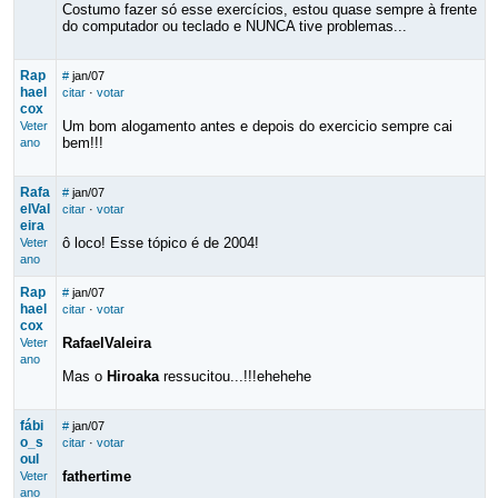
Costumo fazer só esse exercícios, estou quase sempre à frente
do computador ou teclado e NUNCA tive problemas...
Rap
#
jan/07
hael
citar
·
votar
cox
Um bom alogamento antes e depois do exercicio sempre cai
Veter
bem!!!
ano
Rafa
#
jan/07
elVal
citar
·
votar
eira
ô loco! Esse tópico é de 2004!
Veter
ano
Rap
#
jan/07
hael
citar
·
votar
cox
RafaelValeira
Veter
ano
Mas o
Hiroaka
ressucitou...!!!ehehehe
fábi
#
jan/07
o_s
citar
·
votar
oul
fathertime
Veter
ano