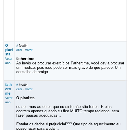
O
#
fev/04
piani
citar
·
votar
sta
fathertime
Veter
Ao invés de procurar exercícios Fathertime, você devia procurar
ano
um médico, pois isso pode ser mais grave do que parece. Um
conselho de amigo.
fath
#
fev/04
erti
citar
·
votar
me
O pianista
Veter
ano
eu sei, mas as dores que eu sinto não são fortes. E elas
ocorrem apenas quando eu fico MUITO tempo teclando, sem
fazer pausas adequadas...
Estalar os dedos é prejudicial??? Que tipo de aquecimento eu
posso fazer para ajudar...