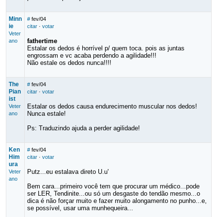
Minn
#
fev/04
ie
citar
·
votar
Veter
fathertime
ano
Estalar os dedos é horrível p/ quem toca. pois as juntas
engrossam e vc acaba perdendo a agilidade!!!
Não estale os dedos nunca!!!!
The
#
fev/04
Pian
citar
·
votar
ist
Estalar os dedos causa endurecimento muscular nos dedos!
Veter
Nunca estale!
ano
Ps: Traduzindo ajuda a perder agilidade!
Ken
#
fev/04
Him
citar
·
votar
ura
Putz...eu estalava direto U.u'
Veter
ano
Bem cara...primeiro você tem que procurar um médico...pode
ser LER, Tendinite...ou só um desgaste do tendão mesmo...o
dica é não forçar muito e fazer muito alongamento no punho...e,
se possível, usar uma munhequeira...