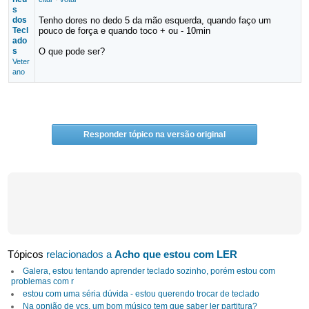
s
dos
Tenho dores no dedo 5 da mão esquerda, quando faço um
Tecl
pouco de força e quando toco + ou - 10min
ado
s
O que pode ser?
Veter
ano
Responder tópico na versão original
Tópicos
relacionados a
Acho que estou com LER
Galera, estou tentando aprender teclado sozinho, porém estou com
problemas com r
estou com uma séria dúvida - estou querendo trocar de teclado
Na opnião de vcs, um bom músico tem que saber ler partitura?