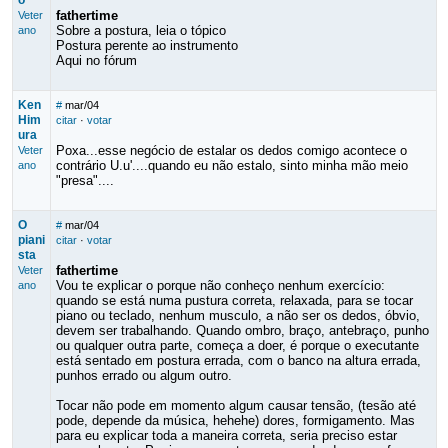
o
fathertime
Veter
Sobre a postura, leia o tópico
ano
Postura perente ao instrumento
Aqui no fórum
Ken
#
mar/04
Him
citar
·
votar
ura
Poxa...esse negócio de estalar os dedos comigo acontece o
Veter
contrário U.u'....quando eu não estalo, sinto minha mão meio
ano
"presa"....
O
#
mar/04
piani
citar
·
votar
sta
fathertime
Veter
Vou te explicar o porque não conheço nenhum exercício:
ano
quando se está numa pustura correta, relaxada, para se tocar
piano ou teclado, nenhum musculo, a não ser os dedos, óbvio,
devem ser trabalhando. Quando ombro, braço, antebraço, punho
ou qualquer outra parte, começa a doer, é porque o executante
está sentado em postura errada, com o banco na altura errada,
punhos errado ou algum outro.
Tocar não pode em momento algum causar tensão, (tesão até
pode, depende da música, hehehe) dores, formigamento. Mas
para eu explicar toda a maneira correta, seria preciso estar