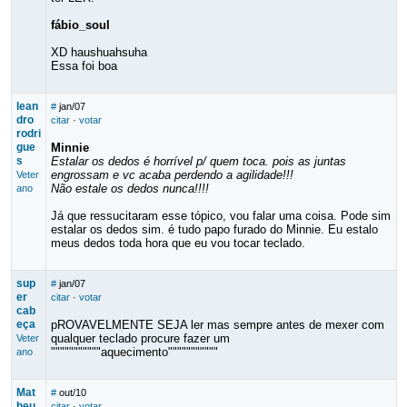
fábio_soul
XD haushuahsuha
Essa foi boa
lean
#
jan/07
dro
citar
·
votar
rodri
gue
Minnie
s
Estalar os dedos é horrível p/ quem toca. pois as juntas
engrossam e vc acaba perdendo a agilidade!!!
Veter
Não estale os dedos nunca!!!!
ano
Já que ressucitaram esse tópico, vou falar uma coisa. Pode sim
estalar os dedos sim. é tudo papo furado do Minnie. Eu estalo
meus dedos toda hora que eu vou tocar teclado.
sup
#
jan/07
er
citar
·
votar
cab
eça
pROVAVELMENTE SEJA ler mas sempre antes de mexer com
qualquer teclado procure fazer um
Veter
"""""""""""aquecimento"""""""""""
ano
Mat
#
out/10
heu
citar
·
votar