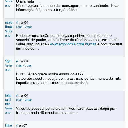
O pianista
Veter
Não importa o tamanho da mensagem, mas o conteúdo. Toda
ano
informação útil, como a tua, é válida.
mao
#
mar/04
lima
citar
·
votar
Veter
Pode ser uma lesão por esforço repetitivo, ou ainda, cisto
ano
sonovial de punho, ou síndrome do túnel do carpo...etc...Leia
sobre isso, no site:-
www.ergonomia.com.br,mas
é bom procurar
um médico....
Syl
#
mar/04
Veter
citar
·
votar
ano
Putz... é tao grave assim essas dores??
Estou até acostumada já com elas, mas sei lá... nunca dei mta
importancia p/ isso... mas to preocupada já
fath
#
mar/04
erti
citar
·
votar
me
Valeu ae pessoal pelas dicas!!! Vou fazer pausas, daqui pra
Veter
frente, a cada 40 minutos teclando...
ano
Hiro
#
jan/07