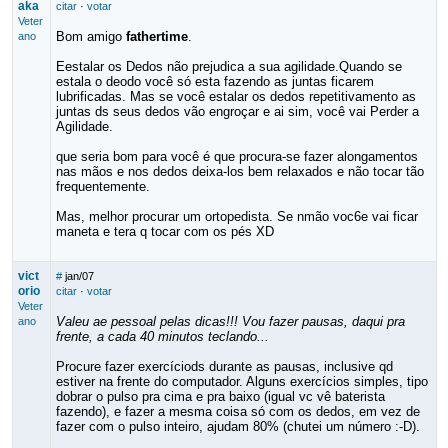
aka
citar
·
votar
Veter
Bom amigo
fathertime
.
ano
Eestalar os Dedos não prejudica a sua agilidade.Quando se
estala o deodo você só esta fazendo as juntas ficarem
lubrificadas. Mas se você estalar os dedos repetitivamento as
juntas ds seus dedos vão engroçar e ai sim, você vai Perder a
Agilidade.
que seria bom para você é que procura-se fazer alongamentos
nas mãos e nos dedos deixa-los bem relaxados e não tocar tão
frequentemente.
Mas, melhor procurar um ortopedista. Se nmão voc6e vai ficar
maneta e tera q tocar com os pés XD
vict
#
jan/07
orio
citar
·
votar
Veter
Valeu ae pessoal pelas dicas!!! Vou fazer pausas, daqui pra
ano
frente, a cada 40 minutos teclando...
Procure fazer exercíciods durante as pausas, inclusive qd
estiver na frente do computador. Alguns exercícios simples, tipo
dobrar o pulso pra cima e pra baixo (igual vc vê baterista
fazendo), e fazer a mesma coisa só com os dedos, em vez de
fazer com o pulso inteiro, ajudam 80% (chutei um número :-D).