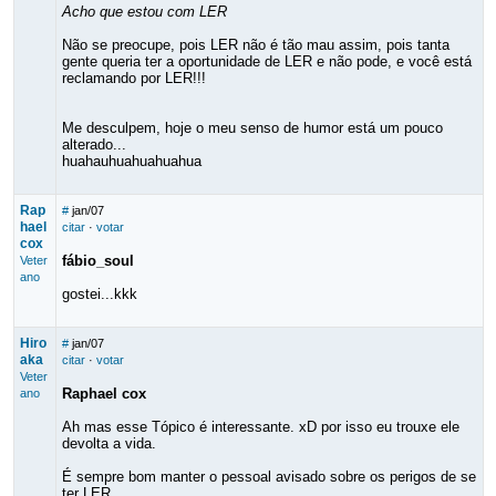
Acho que estou com LER
Não se preocupe, pois LER não é tão mau assim, pois tanta
gente queria ter a oportunidade de LER e não pode, e você está
reclamando por LER!!!
Me desculpem, hoje o meu senso de humor está um pouco
alterado...
huahauhuahuahuahua
Rap
#
jan/07
hael
citar
·
votar
cox
fábio_soul
Veter
ano
gostei...kkk
Hiro
#
jan/07
aka
citar
·
votar
Veter
Raphael cox
ano
Ah mas esse Tópico é interessante. xD por isso eu trouxe ele
devolta a vida.
É sempre bom manter o pessoal avisado sobre os perigos de se
ter LER.