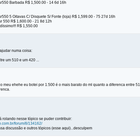
r550 Barbada R$ 1,500.00 - 14 6d 16h
550 5 Oitavas C/ Disquete S/ Fonte (loja) R$ 1,599.00 - 75 27d 16h
r 550 R$ 1,600.00 - 21 8d 12h
díssimo!!! R$ 1,550.00
ajudar numa coisa:
tre um 510 e um 420 ...
o meu ehehe eu botei por 1.500 é o mais barato do ml quanto a diferenca entre 5
erenca.
 rolando nesse tópico se puder contribuir:
lub.com.br/forum/8/134162/
sa discussão e outros tópicos (esse aqui)...desculpem