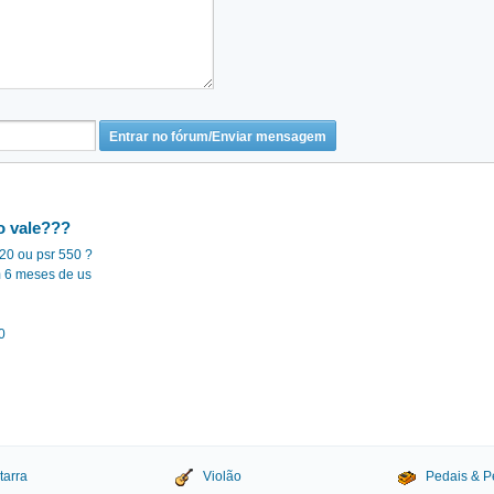
o vale???
620 ou psr 550 ?
 6 meses de us
0
tarra
Violão
Pedais & P