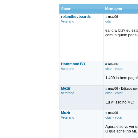
Autor
Mensagem
rolandkeyboards
#
mai/06
Veterano
citar
eai glw blz? eu es
comuniquem por e-
Hammond B3
#
mai/06
Veterano
citar
·
votar
1.400 ta bem pago!
Mezir
#
mai/06
· Editado por
Veterano
citar
·
votar
Eu vi isso no ML:
Mezir
#
mai/06
Veterano
citar
·
votar
Agora é só vc ver q
O que achei no ML s