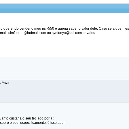
tou querendo vender o meu psr-550 e queria saber o valor dele. Caso se alguem e
mail: simfoniae@hotmail.com ou synfonya@uol.com.br valeu
: Mezir
uanto custaria o seu teclado por aí:
obre o seu, específicamente, é isso aqui: