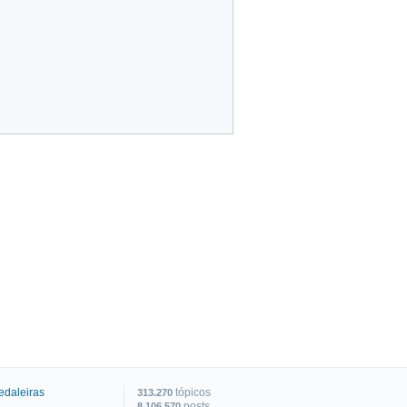
edaleiras
tópicos
313.270
posts
8.106.570