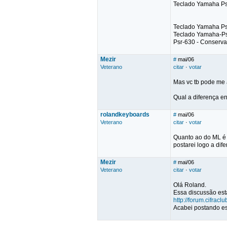
Teclado Yamaha Ps
Teclado Yamaha Psr
Teclado Yamaha-Ps
Psr-630 - Conserva
Mezir
#
mai/06
Veterano
citar
·
votar
Mas vc tb pode me 
Qual a diferença en
rolandkeyboards
#
mai/06
Veterano
citar
·
votar
Quanto ao do ML é 
postarei logo a dif
Mezir
#
mai/06
Veterano
citar
·
votar
Olá Roland.
Essa discussão está
http://forum.cifrac
Acabei postando es