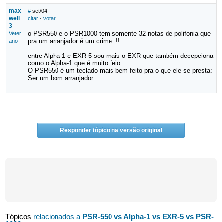
max
#
set/04
well
citar
·
votar
3
o PSR550 e o PSR1000 tem somente 32 notas de polifonia que
Veter
pra um arranjador é um crime. !!.
ano
entre Alpha-1 e EXR-5 sou mais o EXR que também decepciona
como o Alpha-1 que é muito feio.
O PSR550 é um teclado mais bem feito pra o que ele se presta:
Ser um bom arranjador.
Responder tópico na versão original
Tópicos
relacionados a
PSR-550 vs Alpha-1 vs EXR-5 vs PSR-