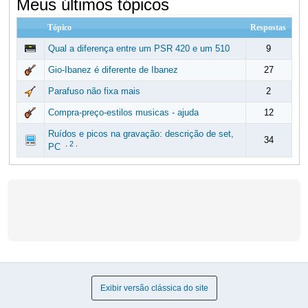
Meus últimos tópicos
Tópico
Respostas
Qual a diferença entre um PSR 420 e um 510
9
Gio-Ibanez é diferente de Ibanez
27
Parafuso não fixa mais
2
Compra-preço-estilos musicas - ajuda
12
Ruídos e picos na gravação: descrição de set,
34
.
2
.
PC
Exibir versão clássica do site