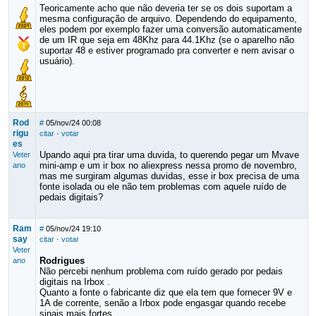
Teoricamente acho que não deveria ter se os dois suportam a
mesma configuração de arquivo. Dependendo do equipamento,
eles podem por exemplo fazer uma conversão automaticamente
de um IR que seja em 48Khz para 44.1Khz (se o aparelho não
suportar 48 e estiver programado pra converter e nem avisar o
usuário).
Rod
#
05/nov/24 00:08
rigu
citar
·
votar
es
Upando aqui pra tirar uma duvida, to querendo pegar um Mvave
Veter
mini-amp e um ir box no aliexpress nessa promo de novembro,
ano
mas me surgiram algumas duvidas, esse ir box precisa de uma
fonte isolada ou ele não tem problemas com aquele ruído de
pedais digitais?
Ram
#
05/nov/24 19:10
say
citar
·
votar
Veter
Rodrigues
ano
Não percebi nenhum problema com ruído gerado por pedais
digitais na Irbox .
Quanto a fonte o fabricante diz que ela tem que fornecer 9V e
1A de corrente, senão a Irbox pode engasgar quando recebe
sinais mais fortes.