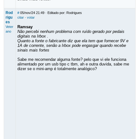
Rod
#
05/nov/24 21:49
· Editado por: Rodrigues
rigu
citar
·
votar
es
Ramsay
Veter
Não percebi nenhum problema com ruído gerado por pedais
ano
digitais na Irbox .
Quanto a fonte o fabricante diz que ela tem que fornecer 9V e
1A de corrente, senão a Irbox pode engasgar quando recebe
sinais mais fortes
Sabe me recomendar alguma fonte? pelo que vi ele funciona
alimentado por um usb tipo c tbm, ah e outra duvida, sabe me
dizer se o mini-amp é totalmente analógico?