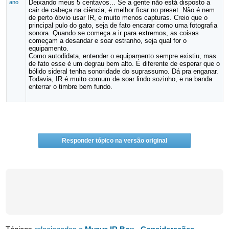
Deixando meus 5 centavos... Se a gente não está disposto a
ano
cair de cabeça na ciência, é melhor ficar no preset. Não é nem
de perto óbvio usar IR, e muito menos capturas. Creio que o
principal pulo do gato, seja de fato encarar como uma fotografia
sonora. Quando se começa a ir para extremos, as coisas
começam a desandar e soar estranho, seja qual for o
equipamento.
Como autodidata, entender o equipamento sempre existiu, mas
de fato esse é um degrau bem alto. É diferente de esperar que o
bólido sideral tenha sonoridade do suprassumo. Dá pra enganar.
Todavia, IR é muito comum de soar lindo sozinho, e na banda
enterrar o timbre bem fundo.
Responder tópico na versão original