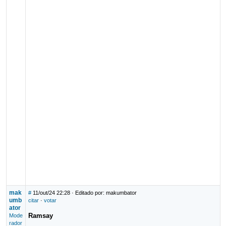
mak
#
11/out/24 22:28
· Editado por: makumbator
umb
citar
·
votar
ator
Ramsay
Mode
rador