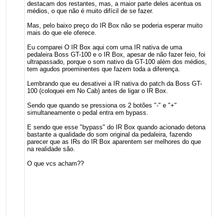
destacam dos restantes, mas, a maior parte deles acentua os
médios, o que não é muito difícil de se fazer.
Mas, pelo baixo preço do IR Box não se poderia esperar muito
mais do que ele oferece.
Eu comparei O IR Box aqui com uma IR nativa de uma
pedaleira Boss GT-100 e o IR Box, apesar de não fazer feio, foi
ultrapassado, porque o som nativo da GT-100 além dos médios,
tem agudos proeminentes que fazem toda a diferença.
Lembrando que eu desativei a IR nativa do patch da Boss GT-
100 (coloquei em No Cab) antes de ligar o IR Box.
Sendo que quando se pressiona os 2 botões "-" e "+"
simultaneamente o pedal entra em bypass.
E sendo que esse "bypass" do IR Box quando acionado detona
bastante a qualidade do som original da pedaleira, fazendo
parecer que as IRs do IR Box aparentem ser melhores do que
na realidade são.
O que vcs acham??