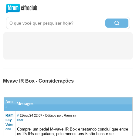
Mvave IR Box - Considerações
Auto
Mensagem
r
Ram
#
11/out/24 22:07
· Editado por: Ramsay
say
citar
Veter
Comprei um pedal M-Vave IR Box e testando concluí que entre
ano
os 25 IRs de guitarra, pelo menos uns 5 são bons e se