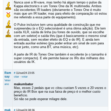
Nunca usei a M-vave, mas tenho há algum tempo o pulse da
Kappa electronics e um Tonex One da IK multimedia. Ambos
são excelentes IR loaders (obviamente o Tonex One é muito
mais que um IR loader, mas para efeito de comparação só estou
me referindo a essa parte do equipamento).
O Pulse inclusive tem uma qualidade de construção que me
surpreendeu (e o EQ selecionável é uma ótima adição). Ele tem
saída XLR, saída de linha (ou fones de ouvido, que se escolhe
com um seletor) e saída thru (que é basicamente o mesmo sinal
da entrada, sem receber efeito do EQ e do IR). E ainda tem
entrada auxiliar estéreo (pra poder entrar um sinal de som para
tocar junto, como uma BT, uma música, etc).
A parte de IR do Tonex One também é excelente (e o tamanho é
super compacto). E ele permite baixar os IRs dos milhares dos
usuários da IK.
Ram
#
11/out/24 23:05
say
citar
·
votar
Veter
makumbator
ano
Mas, esses 2 pedais que vc citou custam 5 vezes e 20 vezes o
preço do IR Box que na sua faixa de preço é o melhor custo
benefício.
Só não se pode esperar milagre dele.
mak
#
12/out/24 08:36