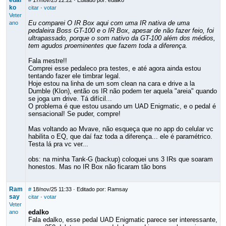
edal
#
17/nov/25 22:22
· Editado por: edalko
ko
citar
·
votar
Veter
Eu comparei O IR Box aqui com uma IR nativa de uma
ano
pedaleira Boss GT-100 e o IR Box, apesar de não fazer feio, foi
ultrapassado, porque o som nativo da GT-100 além dos médios,
tem agudos proeminentes que fazem toda a diferença.
Fala mestre!!
Comprei esse pedaleco pra testes, e até agora ainda estou
tentando fazer ele timbrar legal.
Hoje estou na linha de um som clean na cara e drive a la
Dumble (Klon), então os IR não podem ter aquela "areia" quando
se joga um drive. Tá difícil...
O problema é que estou usando um UAD Enigmatic, e o pedal é
sensacional! Se puder, compre!
Mas voltando ao Mvave, não esqueça que no app do celular vc
habilita o EQ, que daí faz toda a diferença... ele é paramétrico.
Testa lá pra vc ver...
obs: na minha Tank-G (backup) coloquei uns 3 IRs que soaram
honestos. Mas no IR Box não ficaram tão bons
Ram
#
18/nov/25 11:33
· Editado por: Ramsay
say
citar
·
votar
Veter
edalko
ano
Fala edalko, esse pedal UAD Enigmatic parece ser interessante,