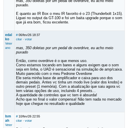
mas, 350 doletas por um pedal de overdrive, eu acho meio
puxado.
E quanto ao IR Box o meu IR favorito é o 23 (Thunderbolt 1x15).
Liguei no output da GT-100 e foi um baita upgrade porque o som
que já era bom, ficou excelente.
edal
#
06/fev/26 18:37
ko
citar
·
votar
Veter
mas, 350 doletas por um pedal de overdrive, eu acho meio
ano
puxado
Então, como overdrive é o que menos uso.
Como estamos tocando em bares e alguns exigem que o som
seja em linha, o UAD é sensacional na simulação de amp/caixa.
Muito parecido com o meu Pedrone Overdone
Ele seria minha base de amplificador e caixa para uso dos
demais pedais. Antes vc tinha um modo live (valor dos knobs) e
outro preset (1 memória). Com a atualização que saiu agora vc
tem várias opções de uso, incluindo 4 presets...
A quantidade de controles que vc tem é absurda!
Acho que no final o valor compensa! Não tem nada no mercado
hoje que chegue no resultado e qualidade
Ism
#
10/fev/26 22:55
ah
citar
·
votar
Veter