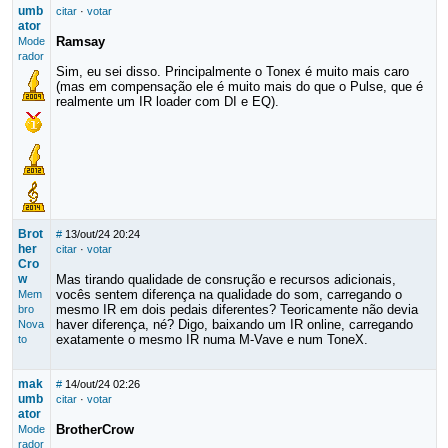
umb
citar
·
votar
ator
Ramsay
Mode
rador
Sim, eu sei disso. Principalmente o Tonex é muito mais caro
(mas em compensação ele é muito mais do que o Pulse, que é
realmente um IR loader com DI e EQ).
Brot
#
13/out/24 20:24
her
citar
·
votar
Cro
w
Mas tirando qualidade de consrução e recursos adicionais,
vocês sentem diferença na qualidade do som, carregando o
Mem
mesmo IR em dois pedais diferentes? Teoricamente não devia
bro
haver diferença, né? Digo, baixando um IR online, carregando
Nova
exatamente o mesmo IR numa M-Vave e num ToneX.
to
mak
#
14/out/24 02:26
umb
citar
·
votar
ator
BrotherCrow
Mode
rador