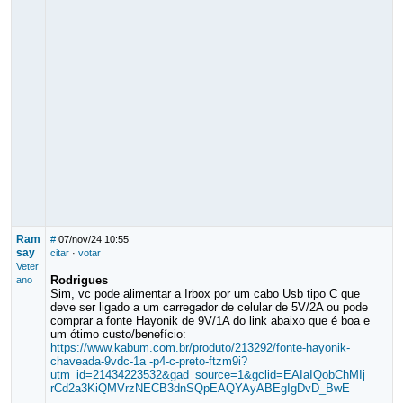
Ram
#
07/nov/24 10:55
say
citar
·
votar
Veter
Rodrigues
ano
Sim, vc pode alimentar a Irbox por um cabo Usb tipo C que
deve ser ligado a um carregador de celular de 5V/2A ou pode
comprar a fonte Hayonik de 9V/1A do link abaixo que é boa e
um ótimo custo/benefício:
https://www.kabum.com.br/produto/213292/fonte-hayonik-
chaveada-9vdc-1a -p4-c-preto-ftzm9i?
utm_id=21434223532&gad_source=1&gclid=EAIaIQobChMIj
rCd2a3KiQMVrzNECB3dnSQpEAQYAyABEgIgDvD_BwE