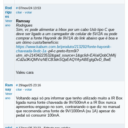
Rod
#
07/nov/24 13:53
rigu
citar
·
votar
es
Ramsay
Veter
Rodrigues
ano
Sim, vc pode alimentar a Irbox por um cabo Usb tipo C que
deve ser ligado a um carregador de celular de 5V/2A ou pode
comprar a fonte Hayonik de 9V/1A do link abaixo que é boa e
um ótimo custo/benefício:
https://www.kabum.com.br/produto/213292/fonte-hayonik-
chaveada-9vdc-1a
-p4-c-preto-ftzm9i?
utm_id=21434223532&gad_source=1&gclid=EAIaIQobChMIj
rCd2a3KiQMVrzNECB3dnSQpEAQYAyABEgIgDvD_BwE
Valeu cara
Ram
#
29/ago/25 23:16
say
citar
·
votar
Veter
Voltando aqui só pra informar que tenho utilizado muito a IR Box
ano
ligada numa fonte chaveada de 9V/500mA e a IR Box nunca
apresentou engasgo no som, contrariando o que diz no manual
que recomenda uma fonte de 9V/1000mA (ou 1A) apesar do
pedal só consumir 100mA.