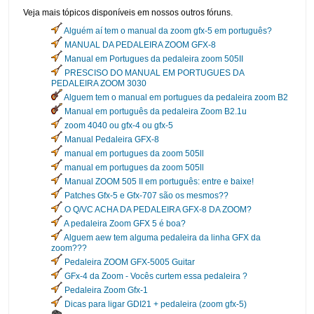
Veja mais tópicos disponíveis em nossos outros fóruns.
Alguém aí tem o manual da zoom gfx-5 em português?
MANUAL DA PEDALEIRA ZOOM GFX-8
Manual em Portugues da pedaleira zoom 505II
PRESCISO DO MANUAL EM PORTUGUES DA
PEDALEIRA ZOOM 3030
Alguem tem o manual em portugues da pedaleira zoom B2
Manual em português da pedaleira Zoom B2.1u
zoom 4040 ou gfx-4 ou gfx-5
Manual Pedaleira GFX-8
manual em portugues da zoom 505ll
manual em portugues da zoom 505ll
Manual ZOOM 505 II em português: entre e baixe!
Patches Gfx-5 e Gfx-707 são os mesmos??
O Q/VC ACHA DA PEDALEIRA GFX-8 DA ZOOM?
A pedaleira Zoom GFX 5 é boa?
Alguem aew tem alguma pedaleira da linha GFX da
zoom???
Pedaleira ZOOM GFX-5005 Guitar
GFx-4 da Zoom - Vocês curtem essa pedaleira ?
Pedaleira Zoom Gfx-1
Dicas para ligar GDI21 + pedaleira (zoom gfx-5)