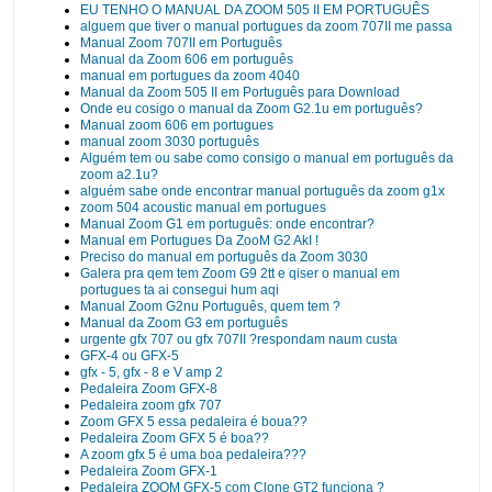
EU TENHO O MANUAL DA ZOOM 505 II EM PORTUGUÊS
alguem que tiver o manual portugues da zoom 707II me passa
Manual Zoom 707II em Português
Manual da Zoom 606 em português
manual em portugues da zoom 4040
Manual da Zoom 505 II em Português para Download
Onde eu cosigo o manual da Zoom G2.1u em português?
Manual zoom 606 em portugues
manual zoom 3030 português
Alguém tem ou sabe como consigo o manual em português da
zoom a2.1u?
alguém sabe onde encontrar manual português da zoom g1x
zoom 504 acoustic manual em portugues
Manual Zoom G1 em português: onde encontrar?
Manual em Portugues Da ZooM G2 AkI !
Preciso do manual em português da Zoom 3030
Galera pra qem tem Zoom G9 2tt e qiser o manual em
portugues ta ai consegui hum aqi
Manual Zoom G2nu Português, quem tem ?
Manual da Zoom G3 em português
urgente gfx 707 ou gfx 707II ?respondam naum custa
GFX-4 ou GFX-5
gfx - 5, gfx - 8 e V amp 2
Pedaleira Zoom GFX-8
Pedaleira zoom gfx 707
Zoom GFX 5 essa pedaleira é boua??
Pedaleira Zoom GFX 5 é boa??
A zoom gfx 5 é uma boa pedaleira???
Pedaleira Zoom GFX-1
Pedaleira ZOOM GFX-5 com Clone GT2 funciona ?