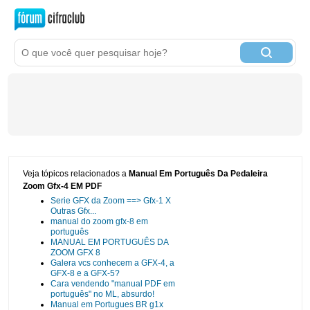
Veja tópicos relacionados a
Manual Em Português Da Pedaleira
Zoom Gfx-4 EM PDF
Serie GFX da Zoom ==> Gfx-1 X
Outras Gfx...
manual do zoom gfx-8 em
português
MANUAL EM PORTUGUÊS DA
ZOOM GFX 8
Galera vcs conhecem a GFX-4, a
GFX-8 e a GFX-5?
Cara vendendo "manual PDF em
português" no ML, absurdo!
Manual em Portugues BR g1x