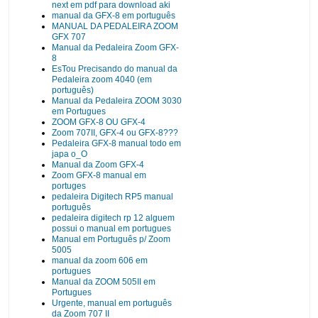
next em pdf para download aki
manual da GFX-8 em português
MANUAL DA PEDALEIRA ZOOM
GFX 707
Manual da Pedaleira Zoom GFX-
8
EsTou Precisando do manual da
Pedaleira zoom 4040 (em
português)
Manual da Pedaleira ZOOM 3030
em Portugues
ZOOM GFX-8 OU GFX-4
Zoom 707II, GFX-4 ou GFX-8???
Pedaleira GFX-8 manual todo em
japa o_O
Manual da Zoom GFX-4
Zoom GFX-8 manual em
portuges
pedaleira Digitech RP5 manual
português
pedaleira digitech rp 12 alguem
possui o manual em portugues
Manual em Português p/ Zoom
5005
manual da zoom 606 em
portugues
Manual da ZOOM 505II em
Portugues
Urgente, manual em português
da Zoom 707 II