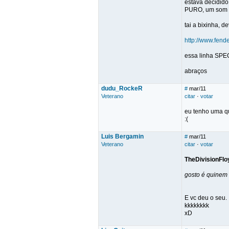
estava decidido
PURO, um som a
tai a bixinha, 
http://www.fen
essa linha SPEC
abraços
dudu_RockeR
#
mar/11
Veterano
citar
·
votar
eu tenho uma qu
:(
Luis Bergamin
#
mar/11
Veterano
citar
·
votar
TheDivisionFlo
gosto é quinem
E vc deu o seu.
kkkkkkkk
xD