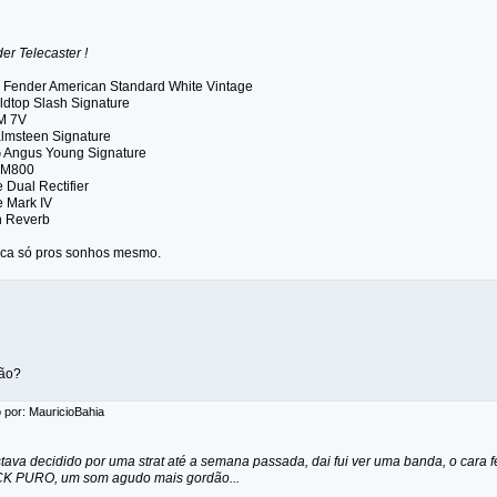
r Telecaster !
 Fender American Standard White Vintage
dtop Slash Signature
M 7V
lmsteen Signature
 Angus Young Signature
CM800
Dual Rectifier
 Mark IV
n Reverb
ica só pros sonhos mesmo.
não?
 por: MauricioBahia
tava decidido por uma strat até a semana passada, dai fui ver uma banda, o cara
CK PURO, um som agudo mais gordão...