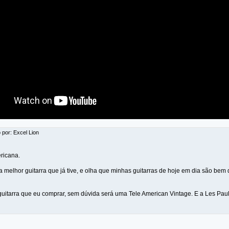
 por: Excel Lion
ricana.
 melhor guitarra que já tive, e olha que minhas guitarras de hoje em dia são bem 
uitarra que eu comprar, sem dúvida será uma Tele American Vintage. E a Les Paul