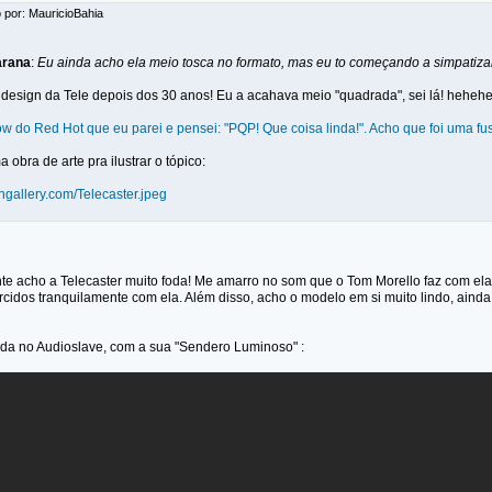
 por: MauricioBahia
arana
:
Eu ainda acho ela meio tosca no formato, mas eu to começando a simpatiza
o design da Tele depois dos 30 anos! Eu a acahava meio "quadrada", sei lá! hehehe
w do Red Hot que eu parei e pensei: "PQP! Que coisa linda!". Acho que foi uma 
obra de arte pra ilustrar o tópico:
ngallery.com/Telecaster.jpeg
te acho a Telecaster muito foda! Me amarro no som que o Tom Morello faz com ela! 
rcidos tranquilamente com ela. Além disso, acho o modelo em si muito lindo, ain
da no Audioslave, com a sua "Sendero Luminoso" :