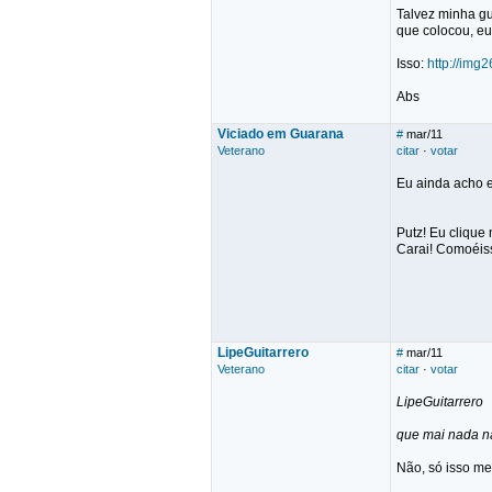
Talvez minha gu
que colocou, eu
Isso:
http://img
Abs
Viciado em Guarana
#
mar/11
Veterano
citar
·
votar
Eu ainda acho e
Putz! Eu clique
Carai! Comoéis
LipeGuitarrero
#
mar/11
Veterano
citar
·
votar
LipeGuitarrero
que mai nada 
Não, só isso m