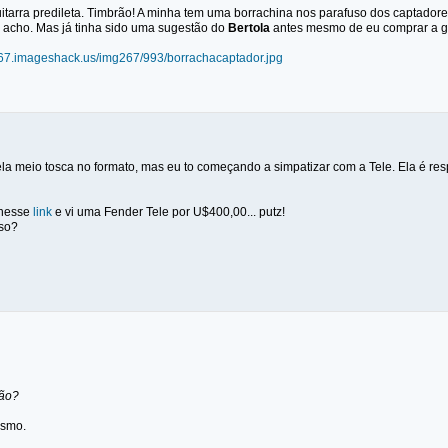
itarra predileta. Timbrão! A minha tem uma borrachina nos parafuso dos captadore
 acho. Mas já tinha sido uma sugestão do
Bertola
antes mesmo de eu comprar a gu
267.imageshack.us/img267/993/borrachacaptador.jpg
la meio tosca no formato, mas eu to começando a simpatizar com a Tele. Ela é resp
 nesse
link
e vi uma Fender Tele por U$400,00... putz!
so?
não?
esmo.