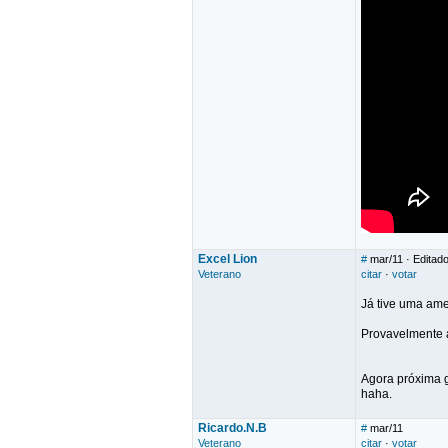
Excel Lion
#
mar/11
· Editado
Veterano
citar
·
votar
Já tive uma ame
Provavelmente a
Agora próxima g
haha.
Ricardo.N.B
#
mar/11
Veterano
citar
·
votar