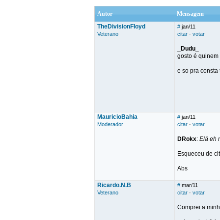
Autor
Mensagem
TheDivisionFloyd
#
jan/11
Veterano
citar
·
votar
_Dudu_
gosto é quinem
e so pra const
MauricioBahia
#
jan/11
Moderador
citar
·
votar
DRokx
:
Elá eh 
Esqueceu de cit
Abs
Ricardo.N.B
#
mar/11
Veterano
citar
·
votar
Comprei a minha 