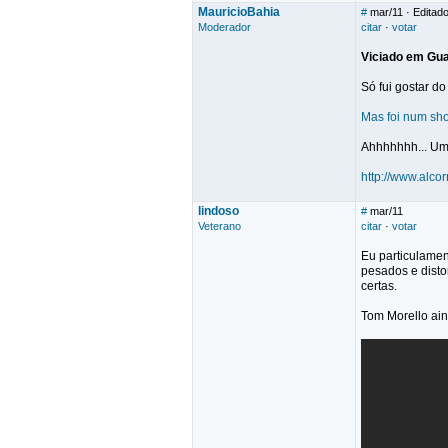
MauricioBahia
#
mar/11
· Editado
Moderador
citar
·
votar
Viciado em Gu
Só fui gostar d
Mas foi num sho
Ahhhhhhh... Uma 
http://www.alcor
lindoso
#
mar/11
Veterano
citar
·
votar
Eu particulamen
pesados e disto
certas.
Tom Morello ain