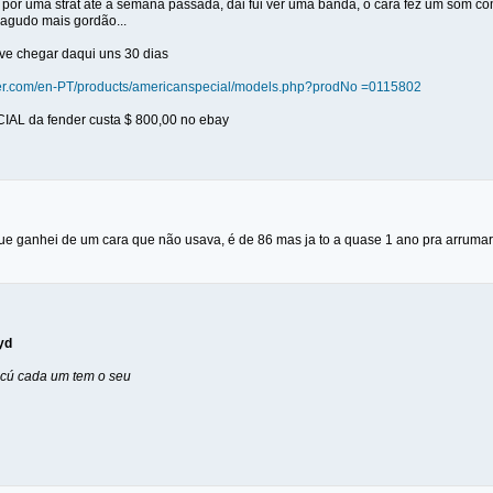
 por uma strat até a semana passada, dai fui ver uma banda, o cara fez um som 
gudo mais gordão...
deve chegar daqui uns 30 dias
der.com/en-PT/products/americanspecial/models.php?prodNo =0115802
IAL da fender custa $ 800,00 no ebay
e ganhei de um cara que não usava, é de 86 mas ja to a quase 1 ano pra arrumar 
yd
 cú cada um tem o seu