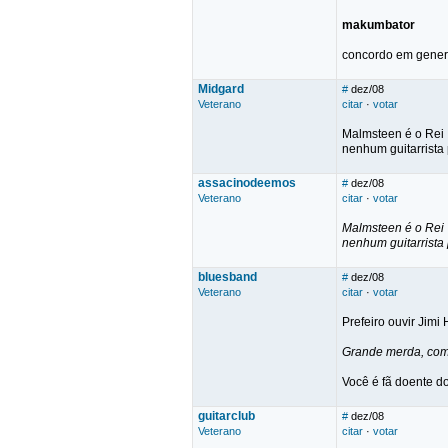
makumbator
concordo em gener
Midgard
#
dez/08
Veterano
citar
·
votar
Malmsteen é o Rei
nenhum guitarrista
assacinodeemos
#
dez/08
Veterano
citar
·
votar
Malmsteen é o Rei
nenhum guitarrista
bluesband
#
dez/08
Veterano
citar
·
votar
Prefeiro ouvir Jimi
Grande merda, como
Você é fã doente 
guitarclub
#
dez/08
Veterano
citar
·
votar