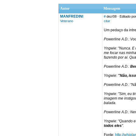
Autor
Mensagem
MANFREDINI
#
dez/08
· Editado p
Veterano
citar
Um pedaço da intrev
Powerline A.D.: Vo
Yngwie: "Nunca. E 
me focar nas minha
fazendo por ai. Qu
Powerline A.D.:
Bem
Yngwie:
"Não, iss
Powerline A.D.: "Nã
Yngwie: "Sim, eu ti
imagem me instigou
balada.
Powerline A.D.: Ne
Yngwie: "Quando eu
todos eles
".
Fonte:
http://whipl