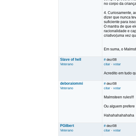
no corpo da crianç
4. Curiosamente, a
dizer que nunca te
suficiente para isso
O mantra de que el
racionalidade e ca
criativo(uma vez qu
Em suma, o Malmst
Slave of hell
#
dez/08
Veterano
citar
·
votar
Acredito em tudo q
deboraiommi
#
dez/08
Veterano
citar
·
votar
Malmsteen rules!!!
Ou alguem prefere
Hahahahahahaha
PGilbert
#
dez/08
Veterano
citar
·
votar