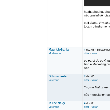
huahauhuahauahauhu
não tem influência
edit:
Bach, Vivaldi 
tocam o instrument
MauricioBahia
#
dez/08
· Editado po
Moderador
citar
·
votar
eu parei de ouvir gu
Isso é Marketing pr
Abs
B.Frusciante
#
dez/08
Veterano
citar
·
votar
Yngwie
Malmsteen
não merecia ter na
In The Navy
#
dez/08
Veterano
citar
·
votar