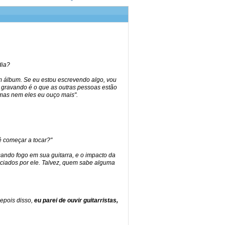
dia?
um álbum. Se eu estou escrevendo algo, vou
gravando é o que as outras pessoas estão
 mas nem eles eu ouço mais".
ê começar a tocar?"
cando fogo em sua guitarra, e o impacto da
enciados por ele. Talvez, quem sabe alguma
depois disso,
eu parei de ouvir guitarristas,