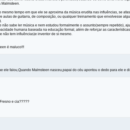
a Malmsteen.
o mesmo tempo em que ele se aproxima da música erudita nas influências, se af
ve aulas de guitarra, de composição, ou qualquer treinamento que envolvesse al
).
e não sabe ler música e nem estudou formalmente o assunto(sempre repetido), aju
pacidade humana baseada na educação formal, além de reforçar as características 
e não tem influências)e inventor de si mesmo.
een é maluco!!!
ue ele falou,Quando Malmsteen nasceu,papai do céu apontou o dedo para ele e diss
 Fresno e cia?????