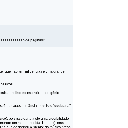
ããããããããããããão de páginas!"
zer que não tem inflùências é uma grande
 básicos:
aixar melhor no estereótipo de gênio
.
sofridas após a infância, pois isso "quebraria"
ico), pois isso daria a ele uma credibilidade
ackmore(e em menor medida, Hendrix), mas
ulha que despertou o "gênio" da música preso