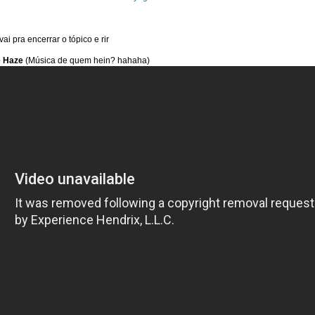
vai pra encerrar o tópico e rir
e Haze
(Música de quem hein? hahaha)