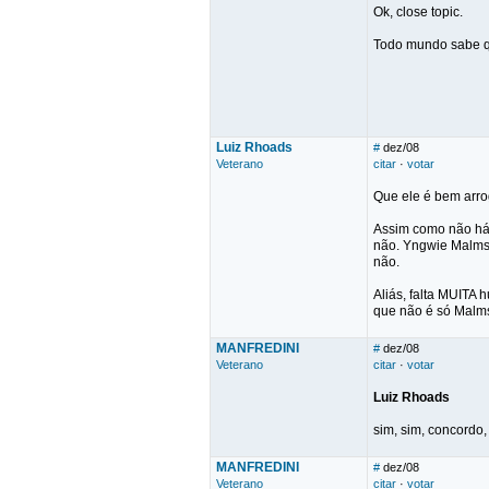
Ok, close topic.
Todo mundo sabe qu
Luiz Rhoads
#
dez/08
Veterano
citar
·
votar
Que ele é bem arrog
Assim como não há 
não. Yngwie Malmst
não.
Aliás, falta MUITA
que não é só Malm
MANFREDINI
#
dez/08
Veterano
citar
·
votar
Luiz Rhoads
sim, sim, concordo
MANFREDINI
#
dez/08
Veterano
citar
·
votar