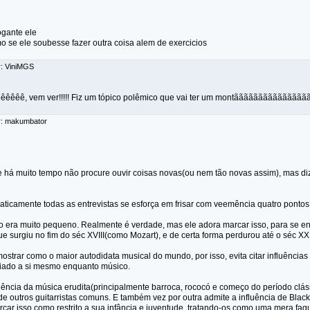
gante ele
 se ele soubesse fazer outra coisa alem de exercicios
r: ViniMGS
êêêêê, vem ver!!!!! Fiz um tópico polêmico que vai ter um montãããããããããããããã
r: makumbator
le há muito tempo não procure ouvir coisas novas(ou nem tão novas assim), mas di
ticamente todas as entrevistas se esforça em frisar com veemência quatro pontos
era muito pequeno. Realmente é verdade, mas ele adora marcar isso, para se enc
ue surgiu no fim do séc XVIII(como Mozart), e de certa forma perdurou até o séc XX
mostrar como o maior autodidata musical do mundo, por isso, evita citar influências 
criado a si mesmo enquanto músico.
luência da música erudita(principalmente barroca, rococó e começo do período cláss
a de outros guitarristas comuns. E também vez por outra admite a influência de Bl
car isso como restrito a sua infância e juventude, tratando-os como uma mera fag