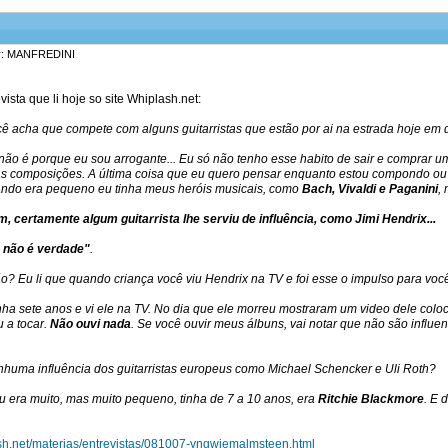
or: MANFREDINI
ista que li hoje so site Whiplash.net:
cê acha que compete com alguns guitarristas que estão por ai na estrada hoje em 
não é porque eu sou arrogante... Eu só não tenho esse habito de sair e comprar 
s composições. A última coisa que eu quero pensar enquanto estou compondo ou 
ando era pequeno eu tinha meus heróis musicais, como
Bach, Vivaldi e Paganini
,
, certamente algum guitarrista lhe serviu de influência, como Jimi Hendrix...
o não é verdade"
.
o? Eu li que quando criança você viu Hendrix na TV e foi esse o impulso para voc
nha sete anos e vi ele na TV. No dia que ele morreu mostraram um video dele colo
 a tocar.
Não ouvi nada
. Se você ouvir meus álbuns, vai notar que não são influ
nhuma influência dos guitarristas europeus como Michael Schencker e Uli Roth?
 era muito, mas muito pequeno, tinha de 7 a 10 anos, era
Ritchie Blackmore
. E 
ash.net/materias/entrevistas/081007-yngwiemalmsteen.html