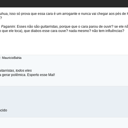
a, isso só prova que essa cara é um arrogante e nunca vai chegar aos pés de He
s?
e Paganini
. Esses não são guitarristas, porque que o cara parou de ouvir? se ele nã
o que ele toca), que diabos esse cara ouve? nada mesmo? não tem influências?
r: MauricioBahia
itarristas, todos eles
a gerar polêmica. Esperto esse Mal!
scido