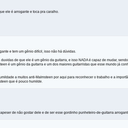
e ele é arrogante e toca pra caralho.
ante e tem um gênio difícil, isso não há dúvidas.
duvidas de que ele é um gênio da guitarra, e isso NADA é capaz de mudar, sendo
een é um gênio da guitarra e um dos maiores guitarristas que esse mundo já con
 humildade a muitos anti-Malmsteen por aqui para reconhecer o trabalho e a import
steen que é pouco humilde.
, apeser de não gostar dele e de ser esse gordinho punheteiro-de-guitarra arroga