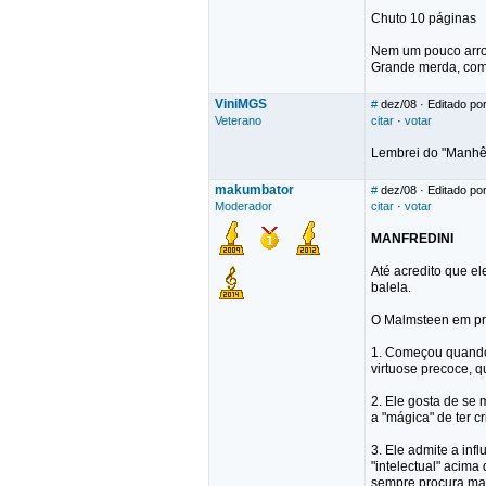
Chuto 10 páginas
Nem um pouco arro
Grande merda, como
ViniMGS
#
dez/08
· Editado po
Veterano
citar
·
votar
Lembrei do "Manhê
makumbator
#
dez/08
· Editado po
Moderador
citar
·
votar
MANFREDINI
Até acredito que e
balela.
O Malmsteen em pra
1. Começou quando 
virtuose precoce, q
2. Ele gosta de se 
a "mágica" de ter 
3. Ele admite a inf
"intelectual" acim
sempre procura mar