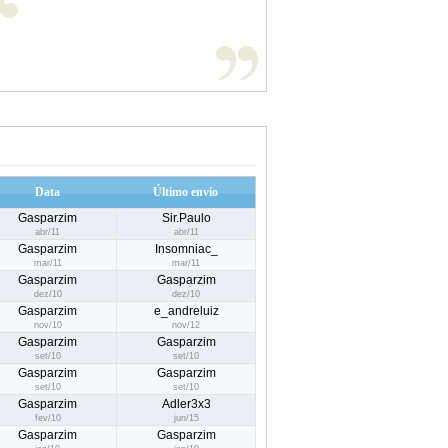
Data
Último envio
Gasparzim
Sir.Paulo
abr/11
abr/11
Gasparzim
Insomniac_
mar/11
mar/11
Gasparzim
Gasparzim
dez/10
dez/10
Gasparzim
e_andreluiz
nov/10
nov/12
Gasparzim
Gasparzim
set/10
set/10
Gasparzim
Gasparzim
set/10
set/10
Gasparzim
Adler3x3
fev/10
jun/15
Gasparzim
Gasparzim