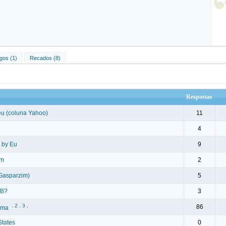
gos (1)
Recados (8)
Respostas
deu (coluna Yahoo)
11
4
 by Eu
9
im
2
 Gasparzim)
5
SB?
3
.
2
.
3
.
86
ema
States
0