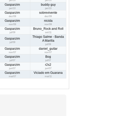
jan/10
jan/10
Gasparzim
buddy guy
jan/10
jan/10
Gasparzim
sobrevivente
dez/09
dez/09
Gasparzim
nicida
nov/09
nov/09
Gasparzim
Bruno_Rock and Roll
jul/09
set/11
Thiago Salme - Banda
Gasparzim
A Marilla
jul/09
jul/09
Gasparzim
daniel_guitar
nov/07
nov/07
Gasparzim
Bog
jul/07
jul/07
Gasparzim
r2s2
jun/07
jun/07
Gasparzim
Viciado em Guarana
mai/07
mai/11