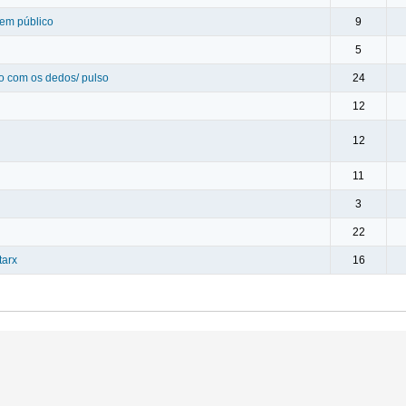
 em público
9
5
to com os dedos/ pulso
24
12
12
11
3
22
tarx
16