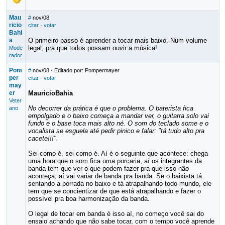
Mau
#
nov/08
ricio
citar
·
votar
Bahi
a
O primeiro passo é aprender a tocar mais baixo. Num volume
legal, pra que todos possam ouvir a música!
Mode
rador
Pom
#
nov/08
· Editado por: Pompermayer
per
citar
·
votar
may
er
MauricioBahia
Veter
No decorrer da prática é que o problema. O baterista fica
ano
empolgado e o baixo começa a mandar ver, o guitarra solo vai
fundo e o base toca mais alto né. O som do teclado some e o
vocalista se esguela até pedir pinico e falar: "tá tudo alto pra
cacete!!!".
Sei como é, sei como é. Aí é o seguinte que acontece: chega
uma hora que o som fica uma porcaria, aí os integrantes da
banda tem que ver o que podem fazer pra que isso não
aconteça, aí vai variar de banda pra banda. Se o baixista tá
sentando a porrada no baixo e tá atrapalhando todo mundo, ele
tem que se concientizar de que está atrapalhando e fazer o
possível pra boa harmonização da banda.
O legal de tocar em banda é isso aí, no começo você sai do
ensaio achando que não sabe tocar, com o tempo você aprende