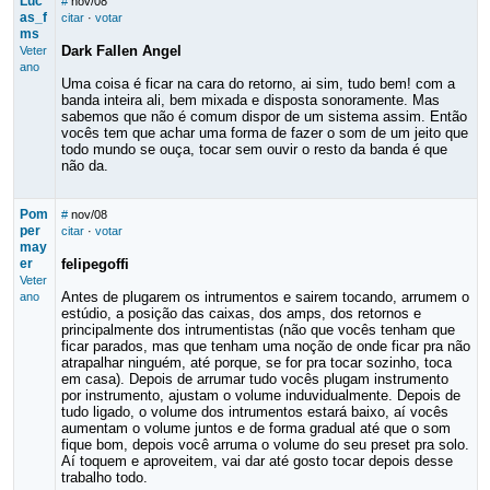
Luc
#
nov/08
as_f
citar
·
votar
ms
Dark Fallen Angel
Veter
ano
Uma coisa é ficar na cara do retorno, ai sim, tudo bem! com a
banda inteira ali, bem mixada e disposta sonoramente. Mas
sabemos que não é comum dispor de um sistema assim. Então
vocês tem que achar uma forma de fazer o som de um jeito que
todo mundo se ouça, tocar sem ouvir o resto da banda é que
não da.
Pom
#
nov/08
per
citar
·
votar
may
er
felipegoffi
Veter
Antes de plugarem os intrumentos e sairem tocando, arrumem o
ano
estúdio, a posição das caixas, dos amps, dos retornos e
principalmente dos intrumentistas (não que vocês tenham que
ficar parados, mas que tenham uma noção de onde ficar pra não
atrapalhar ninguém, até porque, se for pra tocar sozinho, toca
em casa). Depois de arrumar tudo vocês plugam instrumento
por instrumento, ajustam o volume induvidualmente. Depois de
tudo ligado, o volume dos intrumentos estará baixo, aí vocês
aumentam o volume juntos e de forma gradual até que o som
fique bom, depois você arruma o volume do seu preset pra solo.
Aí toquem e aproveitem, vai dar até gosto tocar depois desse
trabalho todo.