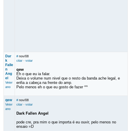
Dar
#
nov/08
k
citar
·
votar
Falle
n
qew
Ang
Eh o que eu ia falar.
el
Deixa o volume num nivel que o resto da banda ache legal, e
enfia a cabeça na frente do amp.
Veter
Pelo menos eh o que eu gosto de fazer ^^
ano
qew
#
nov/08
Veter
citar
·
votar
ano
Dark Fallen Angel
pode cre, pra mim o que importa é eu ouvir, pelo menos no
ensaio =D