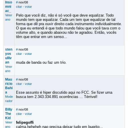
Inso
#
nov/08
mni
citar
·
votar
ac_
Pelo que você diz, não é só você que deve equalizar. Todo
Veter
mundo tem que equalizar. Cada um tem que equalizar de tal
ano
forma que dê pra ouvir direito cada instrumento individualmente.
O que eu entendi é que todo mundo falou que você tava com o
volume alto, e quando abaixou não te agradou. Então, vocês
têm que entrar em um senso...
sten
#
nov/08
yos
citar
·
votar
ulliv
an
muda de banda ou faz um trio.
Veter
ano
Mau
#
nov/08
ricio
citar
·
votar
Bahi
a
Esse assunto é hiper discutido aqui no FCC. Se fizer uma
busca tem 2.343.334.891 ocorrências ... Térrivel!
Mode
rador
Billy
#
nov/08
The
citar
·
votar
Kid
felipegoffi
Veter
calma,heheheh nao precisa deixar tudo em bugrito...
ano