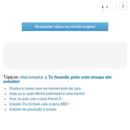
1
2
<
>
Responder tópico na versão original
Tópicos
relacionados a
To ficando puto com ensaio em
estúdio!
Ruídos e coisas que me deixam puto da cara
Hoje eu to puto! Minha palhetada é uma merda!
Putz, to puto com o Acid Planet !!!
Estudio Pra EnSaIo vale a pena $$$?
Estúdio de gravação e ensaio