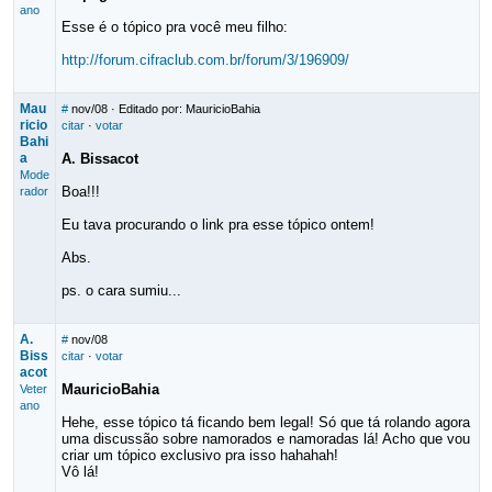
ano
Esse é o tópico pra você meu filho:
http://forum.cifraclub.com.br/forum/3/196909/
Mau
#
nov/08
· Editado por: MauricioBahia
ricio
citar
·
votar
Bahi
a
A. Bissacot
Mode
Boa!!!
rador
Eu tava procurando o link pra esse tópico ontem!
Abs.
ps. o cara sumiu...
A.
#
nov/08
Biss
citar
·
votar
acot
MauricioBahia
Veter
ano
Hehe, esse tópico tá ficando bem legal! Só que tá rolando agora
uma discussão sobre namorados e namoradas lá! Acho que vou
criar um tópico exclusivo pra isso hahahah!
Vô lá!