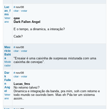
Luc
#
nov/08
as_f
citar
·
votar
ms
qew
Veter
Dark Fallen Angel
ano
E o tempo, a dinamica, a interação?
Cade?
Mau
#
nov/08
ricio
citar
·
votar
Bahi
a
"Ensaiar é uma caixinha de surpresas misturada com uma
caixinha de cervejas".
Mode
rador
Dar
#
nov/08
k
citar
·
votar
Falle
n
Lucas_fms
Ang
No retorno talvez?
el
Dinamica e integração da banda, pra mim, soh com retorno e
todo mundo se ouvindo bem. Mas eh f*da ter um sistema
Veter
assim..
ano