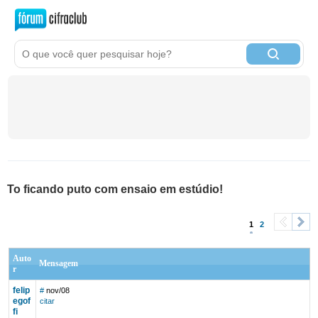
To ficando puto com ensaio em estúdio!
1
2
<
>
Auto
Mensagem
r
felip
#
nov/08
egof
citar
fi