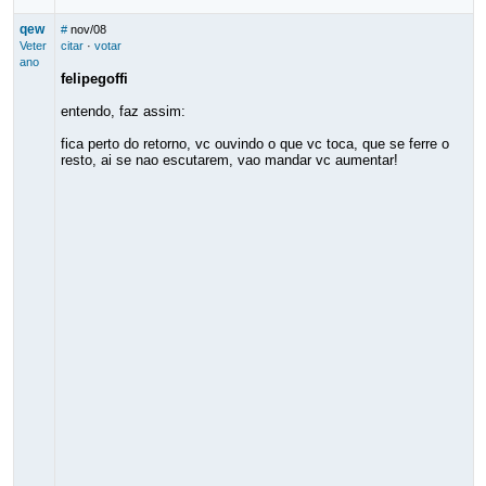
qew
#
nov/08
Veter
citar
·
votar
ano
felipegoffi
entendo, faz assim:
fica perto do retorno, vc ouvindo o que vc toca, que se ferre o
resto, ai se nao escutarem, vao mandar vc aumentar!