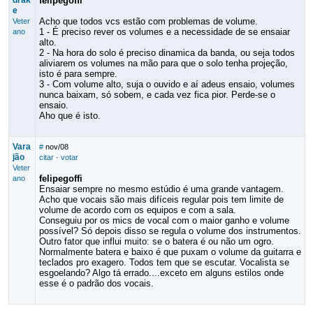
drak
felipegoffi
e
Acho que todos vcs estão com problemas de volume.
Veter
1 - É preciso rever os volumes e a necessidade de se ensaiar
ano
alto.
2 - Na hora do solo é preciso dinamica da banda, ou seja todos
aliviarem os volumes na mão para que o solo tenha projeção,
isto é para sempre.
3 - Com volume alto, suja o ouvido e aí adeus ensaio, volumes
nunca baixam, só sobem, e cada vez fica pior. Perde-se o
ensaio.
Aho que é isto.
Vara
#
nov/08
jão
citar
·
votar
Veter
felipegoffi
ano
Ensaiar sempre no mesmo estúdio é uma grande vantagem.
Acho que vocais são mais difíceis regular pois tem limite de
volume de acordo com os equipos e com a sala.
Conseguiu por os mics de vocal com o maior ganho e volume
possível? Só depois disso se regula o volume dos instrumentos.
Outro fator que influi muito: se o batera é ou não um ogro.
Normalmente batera e baixo é que puxam o volume da guitarra e
teclados pro exagero. Todos tem que se escutar. Vocalista se
esgoelando? Algo tá errado....exceto em alguns estilos onde
esse é o padrão dos vocais.