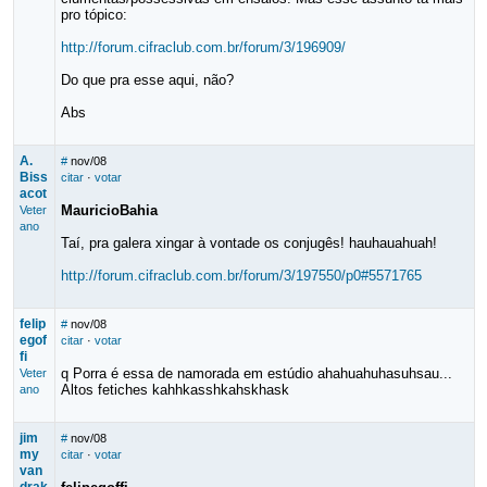
pro tópico:
http://forum.cifraclub.com.br/forum/3/196909/
Do que pra esse aqui, não?
Abs
A.
#
nov/08
Biss
citar
·
votar
acot
MauricioBahia
Veter
ano
Taí, pra galera xingar à vontade os conjugês! hauhauahuah!
http://forum.cifraclub.com.br/forum/3/197550/p0#5571765
felip
#
nov/08
egof
citar
·
votar
fi
q Porra é essa de namorada em estúdio ahahuahuhasuhsau...
Veter
Altos fetiches kahhkasshkahskhask
ano
jim
#
nov/08
my
citar
·
votar
van