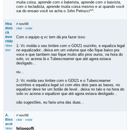
muita coisa, aprende com o baterista, aprende com o baixista,
com o tecladista, aprende muita coisa mesmo e aí quando você
sai do ensaio você se acha o John Petrucci^^.
Hea
#
nov/08
dsto
citar
·
votar
ck
inve
Com o equipo q vc tem dá pra fazer isso:
rtido
1- Vc molda o seu timbre com o GDI21 sozinho, e equaliza legal
Veter
no equalizador...deixa em um volume que não fique baixo pra
ano
voce e que tambem nao fique muito alto pros ouros, na hora do
solo, vc aciona lá o Tubescreamer que até agora estava
desligado...
ou...
2- Vc molda seu timbre com o GDI21 e o Tubescreamer
sozinhos e equaliza legal só com eles dois para as bases, no
equalizer deve ter um botão de level...deixa no talo e na hora do
solo vc aciona o equalizer que até agora estava desligado...
são sugestões, eu faria uma das duas...
A.
#
nov/08
Biss
citar
·
votar
acot
felipegoffi
Veter