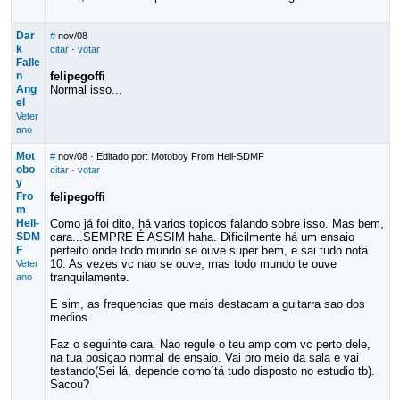
Dar
#
nov/08
k
citar
·
votar
Falle
n
felipegoffi
Ang
Normal isso...
el
Veter
ano
Mot
#
nov/08
· Editado por: Motoboy From Hell-SDMF
obo
citar
·
votar
y
Fro
felipegoffi
m
Hell-
Como já foi dito, há varios topicos falando sobre isso. Mas bem,
SDM
cara...SEMPRE É ASSIM haha. Dificilmente há um ensaio
F
perfeito onde todo mundo se ouve super bem, e sai tudo nota
10. As vezes vc nao se ouve, mas todo mundo te ouve
Veter
tranquilamente.
ano
E sim, as frequencias que mais destacam a guitarra sao dos
medios.
Faz o seguinte cara. Nao regule o teu amp com vc perto dele,
na tua posiçao normal de ensaio. Vai pro meio da sala e vai
testando(Sei lá, depende como´tá tudo disposto no estudio tb).
Sacou?