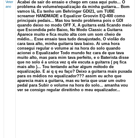
Acabei de sair do ensaio e chego em casa aqui puto... O
Veter
problema de volume/equalização da minha guitarra... Bom
ano
vamos lá, Eu tenho um Behringer GDI21, um TUBE
screamer HANDMADE e Equalizer Groovin EQ-400 como
principais pedais... Mas tou tendo problema pois o GDI
quando deixo no modo OFF X, A guitarra está ficando meio
que Escondida pelo Baixo, No Modo Classic a Guitarra
Aparece muito e fica muito alta com um som cheio de
médio... Esse ensaio tava tudo desajustado, O violão do
cara tava alto, minha guitarra tava baixo. Ai uma hora
consegui regular o volume ai na hora do solo quando
acionei o Equalizador Todo mundo fez cara de que tava
muito alto, mas para mim tava perfeito, e o Baterista disse
que no solo é a unica vez q ele escuta a guitarra ( pq fica
mais alto )... Tou tentando achar algum método de
equalização. E ai q q eu faço? Deixo a guitarra mais puxada
para os médios no equalizador??? assim eu acho que
aparecia mais a guitarra, mas eu teria que usar um outro
pedal para Subir o volume na hora do solo... amanha vou
ver se consigo regular direitinho o meu equalizador...