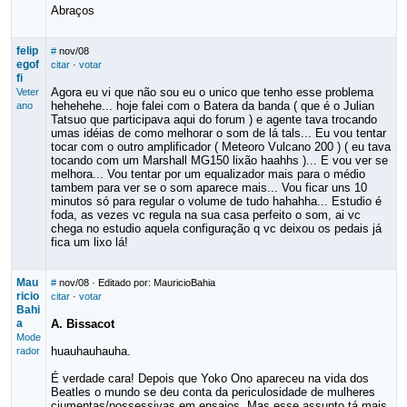
Abraços
felip
#
nov/08
egof
citar
·
votar
fi
Agora eu vi que não sou eu o unico que tenho esse problema
Veter
hehehehe... hoje falei com o Batera da banda ( que é o Julian
ano
Tatsuo que participava aqui do forum ) e agente tava trocando
umas idéias de como melhorar o som de lá tals... Eu vou tentar
tocar com o outro amplificador ( Meteoro Vulcano 200 ) ( eu tava
tocando com um Marshall MG150 lixão haahhs )... E vou ver se
melhora... Vou tentar por um equalizador mais para o médio
tambem para ver se o som aparece mais... Vou ficar uns 10
minutos só para regular o volume de tudo hahahha... Estudio é
foda, as vezes vc regula na sua casa perfeito o som, ai vc
chega no estudio aquela configuração q vc deixou os pedais já
fica um lixo lá!
Mau
#
nov/08
· Editado por: MauricioBahia
ricio
citar
·
votar
Bahi
a
A. Bissacot
Mode
huauhauhauha.
rador
É verdade cara! Depois que Yoko Ono apareceu na vida dos
Beatles o mundo se deu conta da periculosidade de mulheres
ciumentas/possessivas em ensaios. Mas esse assunto tá mais