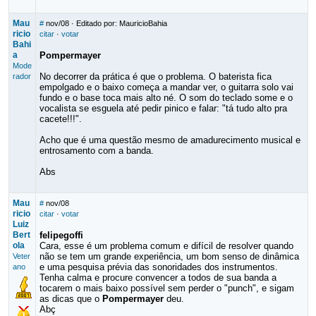
Mau
#
nov/08
· Editado por: MauricioBahia
ricio
citar
·
votar
Bahi
a
Pompermayer
Mode
No decorrer da prática é que o problema. O baterista fica
rador
empolgado e o baixo começa a mandar ver, o guitarra solo vai
fundo e o base toca mais alto né. O som do teclado some e o
vocalista se esguela até pedir pinico e falar: "tá tudo alto pra
cacete!!!".
Acho que é uma questão mesmo de amadurecimento musical e
entrosamento com a banda.
Abs
Mau
#
nov/08
ricio
citar
·
votar
Luiz
Bert
felipegoffi
ola
Cara, esse é um problema comum e difícil de resolver quando
não se tem um grande experiência, um bom senso de dinâmica
Veter
e uma pesquisa prévia das sonoridades dos instrumentos.
ano
Tenha calma e procure convencer a todos de sua banda a
tocarem o mais baixo possível sem perder o "punch", e sigam
as dicas que o
Pompermayer
deu.
Abç