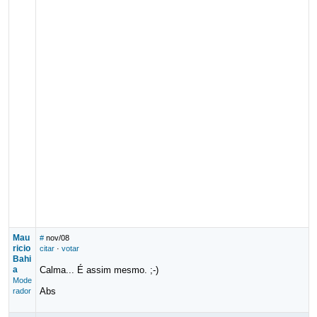
Mau
#
nov/08
ricio
citar
·
votar
Bahi
a
Calma... É assim mesmo. ;-)
Mode
Abs
rador