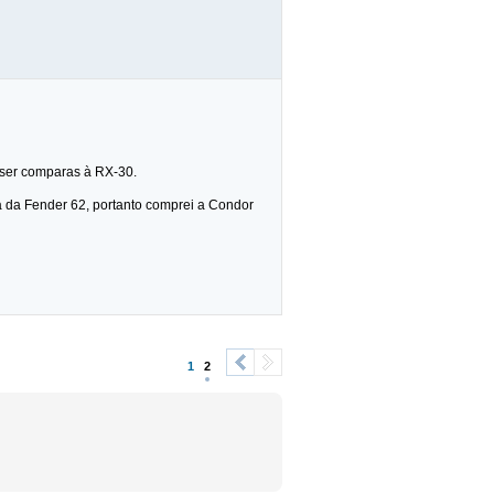
 ser comparas à RX-30.
ca da Fender 62, portanto comprei a Condor
1
2
<
>