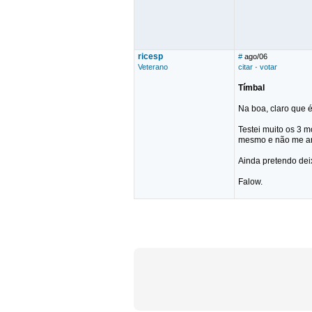
ricesp
#
ago/06
Veterano
citar
·
votar
Tímbal
Na boa, claro que 
Testei muito os 3 m
mesmo e não me arr
Ainda pretendo dei
Falow.