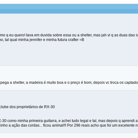
 q eu quero! tava em duvida sobre essa ou a shelter, mas jah vi q as duas dao sh
o, tal qual minha jennifer e minha futura crafter =B
 pega a shelter, a madeira é muito boa e o preço é bom, depois vc troca os captad
clube dos proprietários de RX-30
0 como minha primeira guitarra, e achei tudo legal e tal, mas depois q aprendi a re
ho a ação das cordas... ficou animal!!! Por 296 reais acho que foi um excelente 