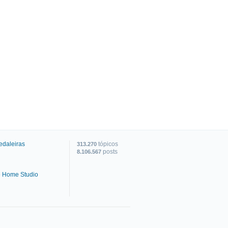
edaleiras
tópicos
313.270
posts
8.106.567
e Home Studio
C