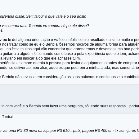
oBertola disse; Seiji falou" o que vale é o seu gosto
pra vc comrpa uma Tonante vc compra só pq ele disse?
s.
 eu te dei alguma orientação e vc ficou infeliz com o resultado eu sinto muito e 
a nos tratar como se eu e o Bertola fôssemos nocivos de alguma forma para algué
qui no fcc e muitos aqui vão concordar que aprendemos e devemos uma boa parte
a guitarra à alguém foi tomando como base a pela experiência que ele tem, achand
ia leviano em indicar algo que ele achasse tuim.
xperiência e sempre oriento à pessoa para testar o equipamento antes de compra
ando, se estiver ao meu alce, aqueles que pedirem a minha ajuda, mas comentár
o Bertola não levasse em consideração as suas palavras e continuasse a contribui
ito com você e o Bertola sem fazer uma pergunta, só lendo suas respostas... port
r: Tímbal
de ver uma RX-30 nova na loja por R$ 610... putz, paguei R$ 400 em 4x sem juros 