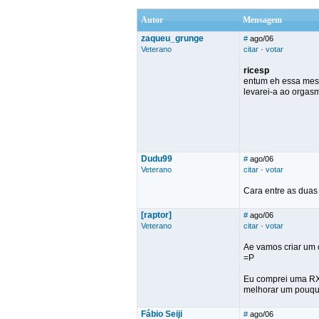
Autor
Mensagem
zaqueu_grunge
#
ago/06
Veterano
citar
·
votar
ricesp
entum eh essa mesmo
levarei-a ao orgasm
Dudu99
#
ago/06
Veterano
citar
·
votar
Cara entre as duas
[raptor]
#
ago/06
Veterano
citar
·
votar
Ae vamos criar um 
=P
Eu comprei uma RX-3
melhorar um pouquin
Fábio Seiji
#
ago/06