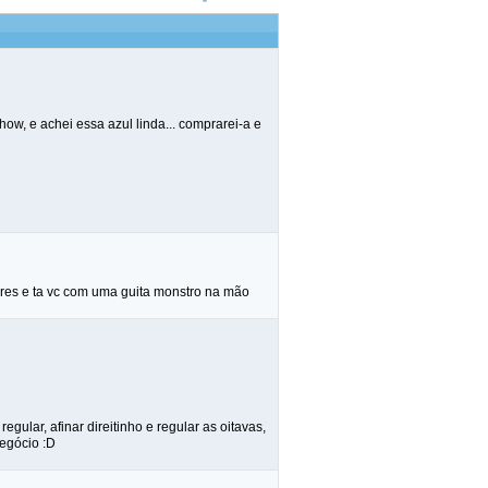
ow, e achei essa azul linda... comprarei-a e
ores e ta vc com uma guita monstro na mão
gular, afinar direitinho e regular as oitavas,
negócio :D