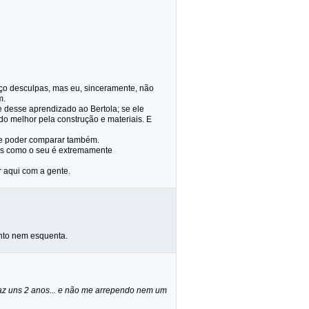
peço desculpas, mas eu, sinceramente, não
m.
 desse aprendizado ao Bertola; se ele
o melhor pela construção e materiais. E
r e poder comparar também.
ios como o seu é extremamente
r aqui com a gente.
anto nem esquenta.
faz uns 2 anos... e não me arrependo nem um