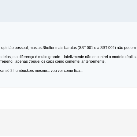
é opinião pessoal, mas as Shelter mais baratas (SST-001 e a SST-002) não podem
odelos, e a diferença é muito grande... Infelizmente não encontrei o modelo répili
ependi, apenas troquei os caps como comentei anteriormente.
xar só 2 humbuckers mesmo... vou ver como fica...