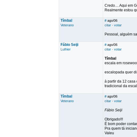
Credo.... Aqui em G
Realmente estou qua
Tímbal
#
ago/06
Veterano
citar
·
votar
Pessoal, alguém s
Fábio Seiji
#
ago/06
Luthier
citar
·
votar
Tímbal
escala em rosewood
escalopada quer di
à partir da 12 casa
tradicional da escal
Tímbal
#
ago/06
Veterano
citar
·
votar
Fábio Seiji
Obrigado!!!
É bom poder contar
Pra quem tá inicia
Valeu