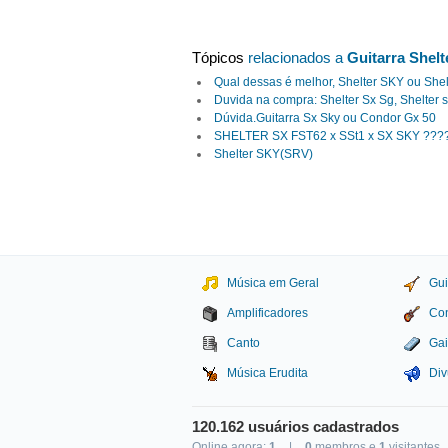
Tópicos
relacionados a
Guitarra Shel
Qual dessas é melhor, Shelter SKY ou She
Duvida na compra: Shelter Sx Sg, Shelter s
Dúvida.Guitarra Sx Sky ou Condor Gx 50
SHELTER SX FST62 x SSt1 x SX SKY ???
Shelter SKY(SRV)
Música em Geral
Gui
Amplificadores
Con
Canto
Gai
Música Erudita
Div
120.162 usuários cadastrados
Online agora:
1
|
0
membros e
1
visitantes