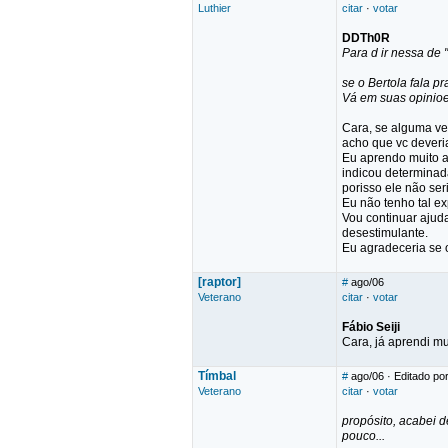
Luthier
citar
·
votar
DDTh0R
Para d ir nessa de "
se o Bertola fala 
Vá em suas opinioe
Cara, se alguma vez
acho que vc deveri
Eu aprendo muito a
indicou determinad
porisso ele não ser
Eu não tenho tal e
Vou continuar ajud
desestimulante.
Eu agradeceria se 
[raptor]
#
ago/06
Veterano
citar
·
votar
Fábio Seiji
Cara, já aprendi mu
Tímbal
#
ago/06
· Editado po
Veterano
citar
·
votar
propósito, acabei 
pouco...