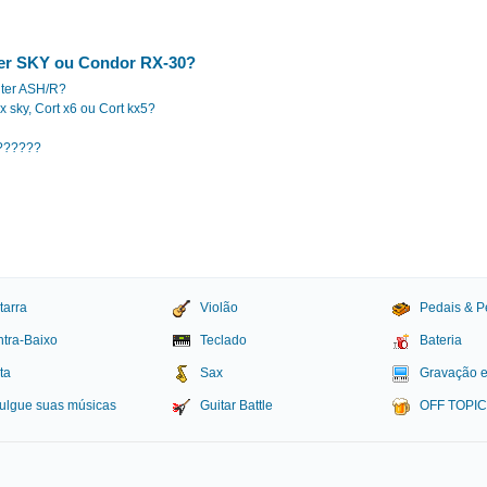
ter SKY ou Condor RX-30?
lter ASH/R?
x sky, Cort x6 ou Cort kx5?
??????
tarra
Violão
Pedais & P
tra-Baixo
Teclado
Bateria
ta
Sax
Gravação 
ulgue suas músicas
Guitar Battle
OFF TOPI