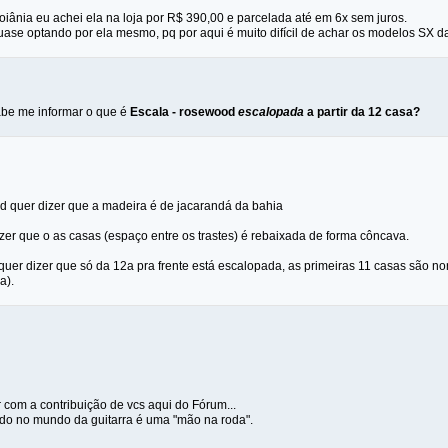
oiânia eu achei ela na loja por R$ 390,00 e parcelada até em 6x sem juros.
se optando por ela mesmo, pq por aqui é muito difícil de achar os modelos SX da 
abe me informar o que é
Escala - rosewood
escalopada
a partir da 12 casa?
 quer dizer que a madeira é de jacarandá da bahia
zer que o as casas (espaço entre os trastes) é rebaixada de forma côncava.
 quer dizer que só da 12a pra frente está escalopada, as primeiras 11 casas são n
a).
 com a contribuição de vcs aqui do Fórum...
ndo no mundo da guitarra é uma "mão na roda".