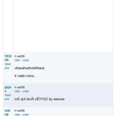
TASI
#
set/06
VA
citar
·
votar
Veter
uhauahuahuiahhaua
ano
é cada coisa...
gspr
#
set/06
s
citar
·
votar
Veter
mÄ qUi lecÄl nÈ!!!!11! by eeevee
ano
stai
#
set/06
nd
citar
·
votar