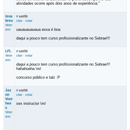
atividades ocorre após dois anos de experiência."
teua
#
set/06
breu
citar
·
votar
Veter
uauauauauaua essa é boa
ano
daqui a pouco tem curso profissionalizante no Sebrae!!!
LFL
#
set/06
Veter
citar
·
votar
ano
daqui a pouco tem curso profissionalizante no Sebrae!!!
hahahueha \m/
concurso público e talz :P
Jas
#
set/06
on
citar
·
votar
Voor
hee
sex instructor \m/
s
Veter
ano