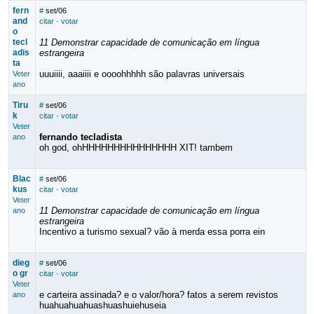
fern
#
set/06
and
citar
·
votar
o
tecl
11 Demonstrar capacidade de comunicação em língua
adis
estrangeira
ta
uuuiiii, aaaiiii e oooohhhhh são palavras universais
Veter
ano
Tiru
#
set/06
k
citar
·
votar
Veter
fernando tecladista
ano
oh god, ohHHHHHHHHHHHHHHH XIT! tambem
Blac
#
set/06
kus
citar
·
votar
Veter
11 Demonstrar capacidade de comunicação em língua
ano
estrangeira
Incentivo a turismo sexual? vão à merda essa porra ein
dieg
#
set/06
o gr
citar
·
votar
Veter
e carteira assinada? e o valor/hora? fatos a serem revistos
ano
huahuahuahuashuashuiehuseia