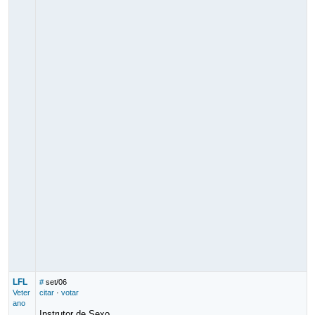
LFL
#
set/06
Veter
citar
·
votar
ano
Instrutor de Sexo