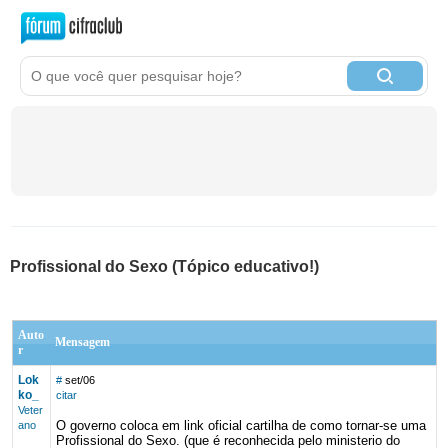
Profissional do Sexo (Tópico educativo!)
Auto
Mensagem
r
Lok
#
set/06
ko_
citar
Veter
O governo coloca em link oficial cartilha de como tornar-se uma
ano
Profissional do Sexo. (que é reconhecida pelo ministerio do