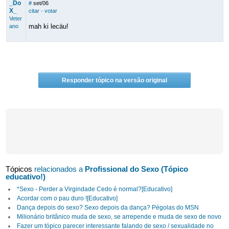
_Do
#
set/06
X_
citar
·
votar
Veter
mah ki lecäu!
ano
Responder tópico na versão original
Tópicos
relacionados a
Profissional do Sexo (Tópico
educativo!)
*Sexo - Perder a Virgindade Cedo é normal?[Educativo]
Acordar com o pau duro ![Educativo]
Dança depois do sexo? Sexo depois da dança? Pégolas do MSN
Milionário britânico muda de sexo, se arrepende e muda de sexo de novo
Fazer um tópico parecer interessante falando de sexo / sexualidade no