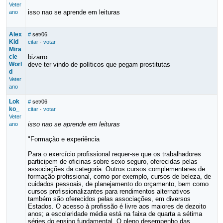
Veter
isso nao se aprende em leituras
ano
Alex
#
set/06
Kid
citar
·
votar
Mira
cle
bizarro
Worl
deve ter vindo de políticos que pegam prostitutas
d
Veter
ano
Lok
#
set/06
ko_
citar
·
votar
Veter
isso nao se aprende em leituras
ano
"Formação e experiência
Para o exercício profissional requer-se que os trabalhadores
participem de oficinas sobre sexo seguro, oferecidas pelas
associações da categoria. Outros cursos complementares de
formação profissional, como por exemplo, cursos de beleza, de
cuidados pessoais, de planejamento do orçamento, bem como
cursos profissionalizantes para rendimentos alternativos
também são oferecidos pelas associações, em diversos
Estados. O acesso à profissão é livre aos maiores de dezoito
anos; a escolaridade média está na faixa de quarta a sétima
séries do ensino fundamental. O pleno desempenho das