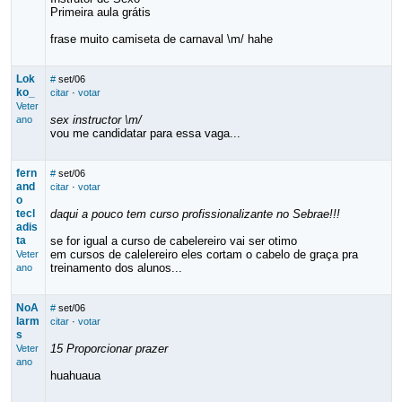
Primeira aula grátis
frase muito camiseta de carnaval \m/ hahe
Lok
#
set/06
ko_
citar
·
votar
Veter
sex instructor \m/
ano
vou me candidatar para essa vaga...
fern
#
set/06
and
citar
·
votar
o
tecl
daqui a pouco tem curso profissionalizante no Sebrae!!!
adis
ta
se for igual a curso de cabelereiro vai ser otimo
em cursos de calelereiro eles cortam o cabelo de graça pra
Veter
treinamento dos alunos...
ano
NoA
#
set/06
larm
citar
·
votar
s
15 Proporcionar prazer
Veter
ano
huahuaua