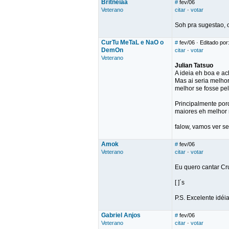
Britnéiaa
#
fev/06
Veterano
citar
·
votar
Soh pra sugestao, 
CurTu MeTaL e NaO o
#
fev/06
· Editado po
DemOn
citar
·
votar
Veterano
Julian Tatsuo
A ideia eh boa e ac
Mas ai seria melho
melhor se fosse pe
Principalmente porq
maiores eh melhor
falow, vamos ver se
Amok
#
fev/06
Veterano
citar
·
votar
Eu quero cantar Cru
[ ]´s
P.S. Excelente idéi
Gabriel Anjos
#
fev/06
Veterano
citar
·
votar