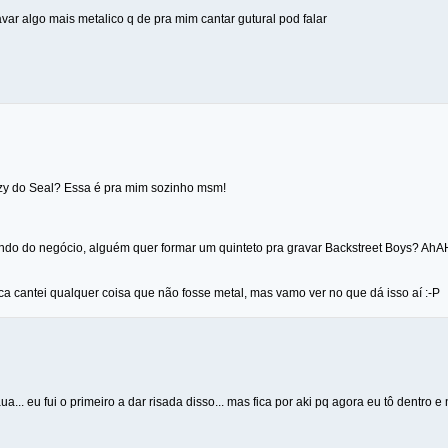
var algo mais metalico q de pra mim cantar gutural pod falar
zy do Seal? Essa é pra mim sozinho msm!
ando do negócio, alguém quer formar um quinteto pra gravar Backstreet Boys? AhA
a cantei qualquer coisa que não fosse metal, mas vamo ver no que dá isso aí :-P
. eu fui o primeiro a dar risada disso... mas fica por aki pq agora eu tô dentro 