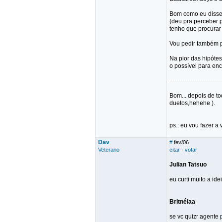
Bom como eu disse,
(deu pra perceber p
tenho que procurar 
Vou pedir também pr
Na pior das hipóte
o possível para en
--------------------------
Bom... depois de t
duetos,hehehe ).
ps.: eu vou fazer a 
Dav
#
fev/06
Veterano
citar
·
votar
Julian Tatsuo
eu curti muito a ide
Britnéiaa
se vc quizr agente