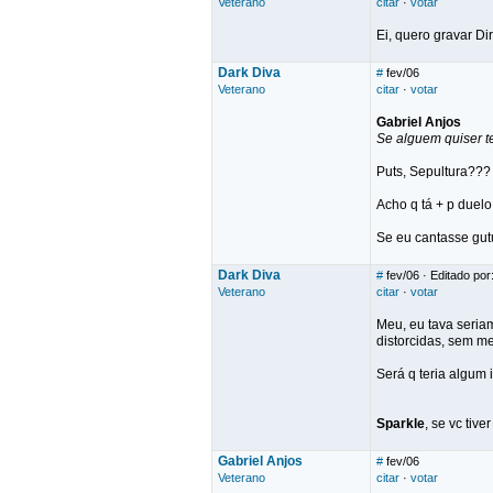
Veterano
citar
·
votar
Ei, quero gravar Di
Dark Diva
#
fev/06
Veterano
citar
·
votar
Gabriel Anjos
Se alguem quiser ten
Puts, Sepultura???
Acho q tá + p duelo
Se eu cantasse gutu
Dark Diva
#
fev/06
· Editado por
Veterano
citar
·
votar
Meu, eu tava seria
distorcidas, sem m
Será q teria algum
Sparkle
, se vc tiv
Gabriel Anjos
#
fev/06
Veterano
citar
·
votar