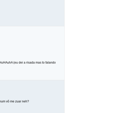
HuHAuhA (eu dei a risada mas to falando
e num vô me zuar neh?