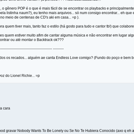
 o gênero POP é o que é mais fácil de se encontrar os playbacks e principalmente
ela listinha naum?), eu tenho mais arquivos... só num consigo encontrar... eh que
no meio de centenas de CD's aki em casa... =p ).
a quem tiver mais, tanto faz o estilo (há gosto para tudo e cantor tb!) que colabore
ses quem estiver muito afim de cantar alguma música e não encontrar em lugar a
contrar ou até montar o Backtrack ok???
-------------------------------------------- ---------
odos os recados... alguém ae canta Endless Love comigo? (Fundo do poço e bem
voz do Lionel Richie... =p
ia cara
 pod gravar Nobody Wants To Be Lonely ou Se No Te Hubiera Conocido (axo q eh a