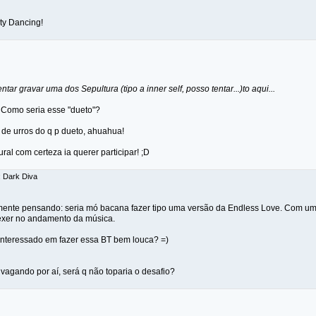
rty Dancing!
tar gravar uma dos Sepultura (tipo a inner self, posso tentar...)to aqui...
 Como seria esse "dueto"?
 de urros do q p dueto, ahuahua!
ral com certeza ia querer participar! ;D
: Dark Diva
mente pensando: seria mó bacana fazer tipo uma versão da Endless Love. Com um
exer no andamento da música.
 interessado em fazer essa BT bem louca? =)
er vagando por aí, será q não toparia o desafio?