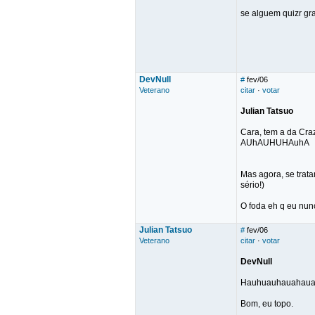
se alguem quizr gra
DevNull
#
fev/06
Veterano
citar
·
votar
Julian Tatsuo
Cara, tem a da Cra
AUhAUHUHAuhA
Mas agora, se trat
sério!)
O foda eh q eu nunc
Julian Tatsuo
#
fev/06
Veterano
citar
·
votar
DevNull
Hauhuauhauahauaua..
Bom, eu topo.