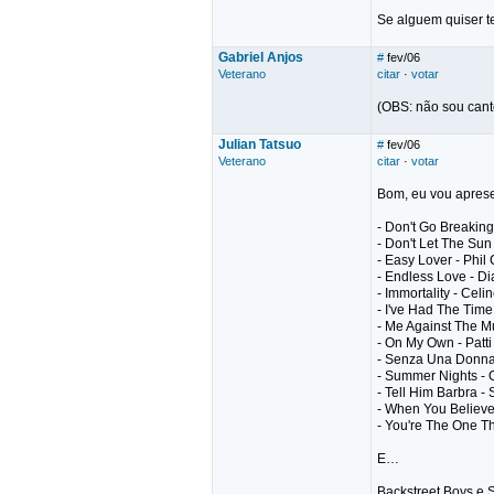
Se alguem quiser ten
Gabriel Anjos
#
fev/06
Veterano
citar
·
votar
(OBS: não sou canto
Julian Tatsuo
#
fev/06
Veterano
citar
·
votar
Bom, eu vou aprese
- Don't Go Breaking
- Don't Let The Su
- Easy Lover - Phil 
- Endless Love - D
- Immortality - Cel
- I've Had The Time
- Me Against The M
- On My Own - Patt
- Senza Una Donna
- Summer Nights - 
- Tell Him Barbra -
- When You Believe
- You're The One Th
E…
Backstreet Boys e