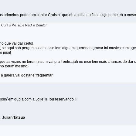
os primeiros poderiam cantar Cruisin´ que eh a trilha do filme cujo nome eh o mes
r: CurTu MeTaL e NaO o DemOn
ho que vai dar certo!
r, se aqui soh perguntassemos se tem alguem querendo gravar tal musica com agen
lo msn!
ue as vezes no forum, naum vai pra frente...jah no msn tem mais chances de dar cer
 no forum mesmo)
 a galera vai gostar e frequentar!
isin´em dupla com a Jolie !!! Tou reservando !!!
a,
Julian Tatsuo