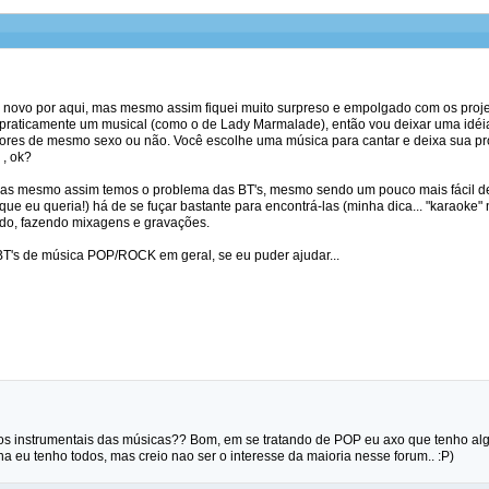
 novo por aqui, mas mesmo assim fiquei muito surpreso e empolgado com os projet
 praticamente um musical (como o de Lady Marmalade), então vou deixar uma idéia,
tores de mesmo sexo ou não. Você escolhe uma música para cantar e deixa sua pro
 , ok?
as mesmo assim temos o problema das BT's, mesmo sendo um pouco mais fácil de
que eu queria!) há de se fuçar bastante para encontrá-las (minha dica... "karaoke"
do, fazendo mixagens e gravações.
T's de música POP/ROCK em geral, se eu puder ajudar...
s instrumentais das músicas?? Bom, em se tratando de POP eu axo que tenho algu
ina eu tenho todos, mas creio nao ser o interesse da maioria nesse forum.. :P)