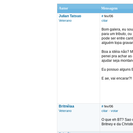
Autor
Mensagem
Julian Tatsuo
#
fev/06
Veterano
citar
Bom galera, eu sou
para um tributo, ou
pode ser entre can
alguém topa gravar
Boa a idéia não? M
penei pra achar as 
ajudar seja montan
Eu possuo alguns B
E ae, vai encarar?!
Britnéiaa
#
fev/06
Veterano
citar
·
votar
O que eh BT? Sao o
Britney e da Christ