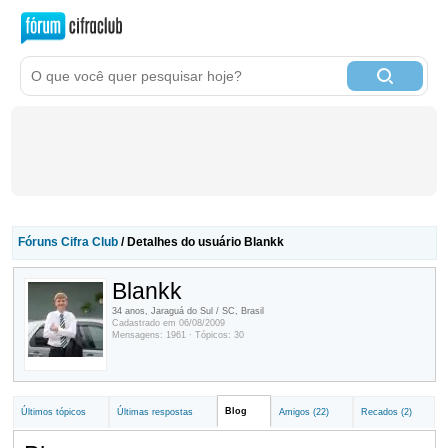
Fóruns Cifra Club
/ Detalhes do usuário Blankk
Blankk
34 anos, Jaraguá do Sul / SC, Brasil
Cadastrado em 06/08/2009
Mensagens: 1961 · Tópicos: 30
Blog
Últimos tópicos
Últimas respostas
Amigos (22)
Recados (2)