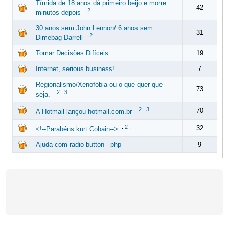
Tímida de 18 anos dá primeiro beijo e morre
42
.
2
.
minutos depois
30 anos sem John Lennon/ 6 anos sem
31
.
2
.
Dimebag Darrell
Tomar Decisões Difíceis
19
Internet, serious business!
7
Regionalismo/Xenofobia ou o que quer que
73
.
2
.
3
.
seja.
.
2
.
3
.
70
A Hotmail lançou hotmail.com.br
.
2
.
32
<!--Parabéns kurt Cobain-->
Ajuda com radio button - php
9