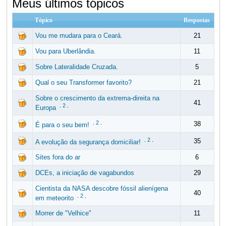
Meus últimos tópicos
Tópico
Respostas
Vou me mudara para o Ceará.
21
Vou para Uberlândia.
11
Sobre Lateralidade Cruzada.
5
Qual o seu Transformer favorito?
21
Sobre o crescimento da extrema-direita na
41
.
2
.
Europa
.
2
.
38
É para o seu bem!
.
2
.
35
A evolução da segurança domiciliar!
Sites fora do ar
6
DCEs, a iniciação de vagabundos
29
Cientista da NASA descobre fóssil alienígena
40
.
2
.
em meteorito
Morrer de "Velhice"
11