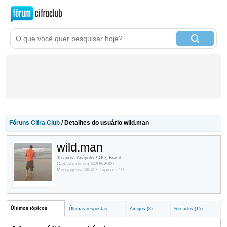
Fóruns Cifra Club
/ Detalhes do usuário wild.man
wild.man
35 anos, Anápolis / GO, Brasil
Cadastrado em 04/08/2009
Mensagens: 3650 · Tópicos: 19
Últimos tópicos
Últimas respostas
Amigos (8)
Recados (15)